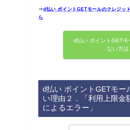
⇒
d払い ポイントGETモールのクレジ
ら
d払い ポイントGET
ない方は
d払い ポイントGETモ
い理由２．「利用上限金
によるエラー」