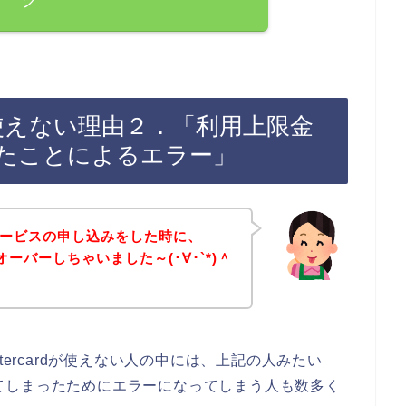
rdが使えない理由２．「利用上限金
たことによるエラー」
サービスの申し込みをした時に、
をオーバーしちゃいました～(･∀･`*)＾
tercardが使えない人の中には、上記の人みたい
ーしてしまったためにエラーになってしまう人も数多く