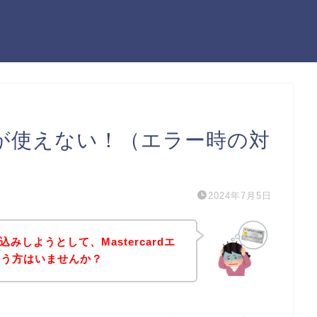
ardが使えない！（エラー時の対
2024年7月5日
みしようとして、Mastercardエ
いう方はいませんか？