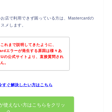
Uのお店で利用できず困っている方は、Mastercardの
ススメします。
？これまで説明してきたように、
rcardエラーが発生する原因は様々あ
RUの公式サイトより、直接質問され
せん。
題を今すぐ解決したい方はこちら
cardが使えない方はこちらをクリッ
ク