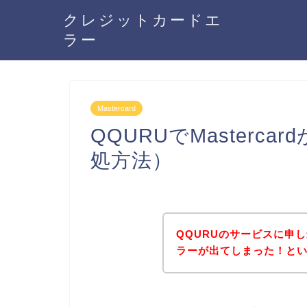
クレジットカードエ
ラー
Mastercard
QQURUでMasterc
処方法）
QQURUのサービスに申し込
ラーが出てしまった！と