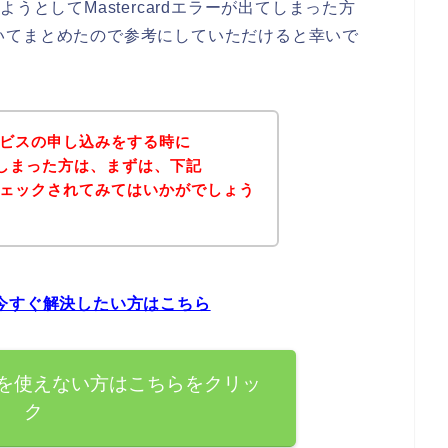
うとしてMastercardエラーが出てしまった方
についてまとめたので参考にしていただけると幸いで
ービスの申し込みをする時に
出てしまった方は、まずは、下記
チェックされてみてはいかがでしょう
題を今すぐ解決したい方はこちら
cardを使えない方はこちらをクリッ
ク