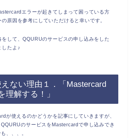
stercardエラーが起きてしまって困っている方
エラーの原因を参考にしていただけると幸いです。
に連絡をして、QQURUのサービスの申し込みをした
ましたよ♪
が使えない理由１．「Mastercard
を理解する！」
rcardが使えるのかどうかを記事にしていきますが、
URUのサービスをMastercardで申し込みでき
でも、、、。