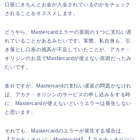
口座にきちんとお金が入金されているのかをチェック
されることをオススメします。
どうやら、Mastercardエラーの原因の１つに支払い遅
れていることがあるみたいです。実際、私自身も、引
き落とし口座の残高が不足していたことが、アカナ・
オリジンのお店でMastercardが使えない原因だったみ
たいです。
多分ですが、Mastercardの支払い遅延の問題がなけれ
ば、アカナ・オリジンのサービスの申し込みをする時
に、Mastercardが使えないというエラーは発生しない
と思います。
それでも、Mastercardのエラーが発生する場合は、
【アカナ・オリジン Mastercard】【 アカナ・オリジン