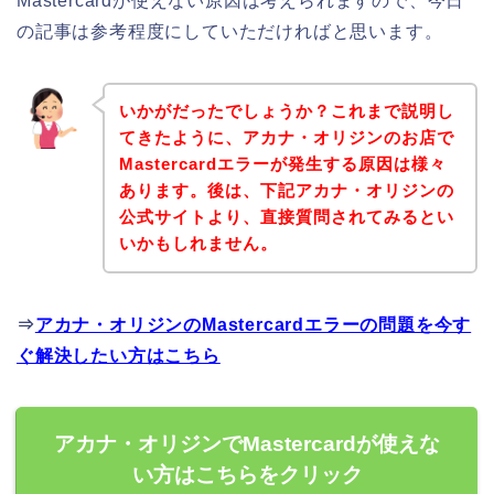
Mastercardが使えない原因は考えられますので、今日
の記事は参考程度にしていただければと思います。
いかがだったでしょうか？これまで説明し
てきたように、アカナ・オリジンのお店で
Mastercardエラーが発生する原因は様々
あります。後は、下記アカナ・オリジンの
公式サイトより、直接質問されてみるとい
いかもしれません。
⇒
アカナ・オリジンのMastercardエラーの問題を今す
ぐ解決したい方はこちら
アカナ・オリジンでMastercardが使えな
い方はこちらをクリック