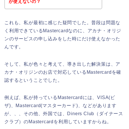
が使えないの？
これも、私が最初に感じた疑問でした。普段は問題な
く利用できているMastercardなのに、アカナ・オリジ
ンのサービスの申し込みをした時にだけ使えなかった
んです。
そして、私が色々と考えて、導き出した解決策は、ア
カナ・オリジンのお店で対応しているMastercardを確
認するということでした。
例えば、私が持っているMastercardには、VISA(ビ
ザ)、Mastercard(マスターカード)、などがあります
が、、、その他、外国では、Diners Club（ダイナース
クラブ）のMastercardを利用していますからね。