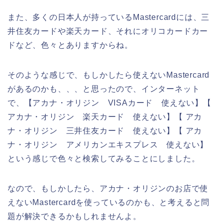
また、多くの日本人が持っているMastercardには、三
井住友カードや楽天カード、それにオリコカードカー
ドなど、色々とありますからね。
そのような感じで、もしかしたら使えないMastercard
があるのかも、、、と思ったので、インターネット
で、【アカナ・オリジン VISAカード 使えない】【
アカナ・オリジン 楽天カード 使えない】【 アカ
ナ・オリジン 三井住友カード 使えない】【 アカ
ナ・オリジン アメリカンエキスプレス 使えない】
という感じで色々と検索してみることにしました。
なので、もしかしたら、アカナ・オリジンのお店で使
えないMastercardを使っているのかも、と考えると問
題が解決できるかもしれませんよ。