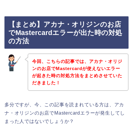
【まとめ】アカナ・オリジンのお店
でMastercardエラーが出た時の対処
の方法
今回、こちらの記事では、アカナ・オリジ
ンのお店でMastercardが使えないエラー
が起きた時の対処方法をまとめさせていた
だきました！
多分ですが、今、この記事を読まれている方は、アカ
ナ・オリジンのお店でMastercardエラーが発生してし
まった人ではないでしょうか？