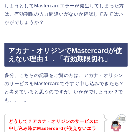
しようとしてMastercardエラーが発生してしまった方
は、有効期限の入力間違いがないか確認してみてはい
かがでしょうか？
アカナ・オリジンでMastercardが使
えない理由１．「有効期限切れ」
多分、こちらの記事をご覧の方は、アカナ・オリジン
のサービスをMastercardで今すぐ申し込みできたら？
と考えていると思うのですが、いかがでしょうか？で
も、、、。
どうして？アカナ・オリジンのサービスに
申し込み時にMastercardが使えないエラ