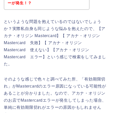
ーが発生！？
というような問題を抱えているのではないでしょう
か？実際私自身も同じような悩みを抱えたので、【ア
カナ・オリジン Mastercard】【 アカナ・オリジン
Mastercard 失敗】【 アカナ・オリジン
Mastercard 使えない】【アカナ・オリジン
Mastercard エラー】という感じで検索をしてみまし
た。
そのような感じで色々と調べてみた所、「有効期限切
れ」がMastercardのエラー原因になっている可能性が
あることが分かりました。なので、アカナ・オリジン
のお店でMastercardエラーが発生してしまった場合、
単純に有効期限切れがエラーの原因かもしれません