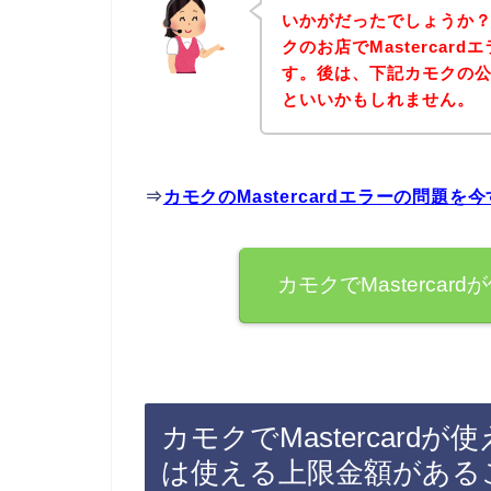
いかがだったでしょうか
クのお店でMasterca
す。後は、下記カモクの
といいかもしれません。
⇒
カモクのMastercardエラーの問題
カモクでMasterca
カモクでMastercardが使
は使える上限金額がある