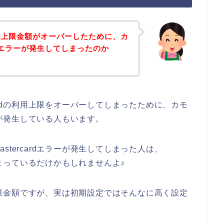
用上限金額がオーバーしたために、カ
ardエラーが発生してしまったのか
ardの利用上限をオーバーしてしまったために、カモ
ラーが発生している人もいます。
tercardエラーが発生してしまった人は、
てしまっているだけかもしれませんよ♪
用上限金額ですが、実は初期設定ではそんなに高く設定