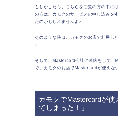
もしかしたら、こちらをご覧の方の中には、カ
の方は、カモクのサービスの申し込みをする時
たのかもしれませんよ♪
そのような時は、カモクのお店で利用したMa
♪
そして、Mastercard会社に連絡をして、
で、カモクのお店でMastercardが使
カモクでMastercar
てしまった！」