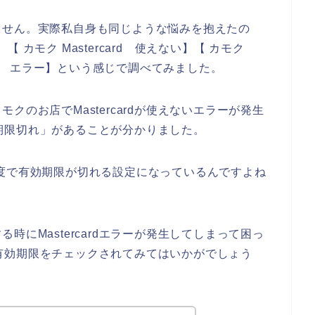
ません。実際私自身も同じような悩みを抱えたの
】【 カモク Mastercard 使えない】【 カモク
ercard エラー】という感じで調べてみました。
のお店でMastercardが使えないエラーが発生
有効期限切れ」があることが分かりました。
5年程度で有効期限が切れる設定になっているんですよね
にMastercardエラーが発生してしまって困っ
dの有効期限をチェックされてみてはいかがでしょう