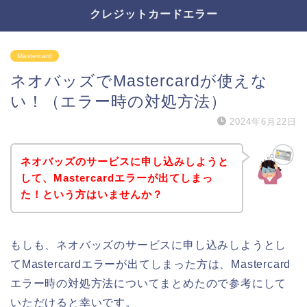
クレジットカードエラー
Mastercard
ネオバッズでMastercardが使えな
い！（エラー時の対処方法）
2024年6月22日
ネオバッズのサービスに申し込みしようと
して、Mastercardエラーが出てしまっ
た！という方はいませんか？
もしも、ネオバッズのサービスに申し込みしようとし
てMastercardエラーが出てしまった方は、Mastercard
エラー時の対処方法についてまとめたので参考にして
いただけると幸いです。