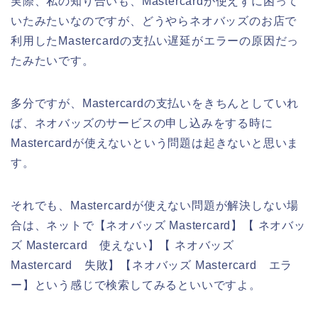
実際、私の知り合いも、Mastercardが使えずに困って
いたみたいなのですが、どうやらネオバッズのお店で
利用したMastercardの支払い遅延がエラーの原因だっ
たみたいです。
多分ですが、Mastercardの支払いをきちんとしていれ
ば、ネオバッズのサービスの申し込みをする時に
Mastercardが使えないという問題は起きないと思いま
す。
それでも、Mastercardが使えない問題が解決しない場
合は、ネットで【ネオバッズ Mastercard】【 ネオバッ
ズ Mastercard 使えない】【 ネオバッズ
Mastercard 失敗】【ネオバッズ Mastercard エラ
ー】という感じで検索してみるといいですよ。