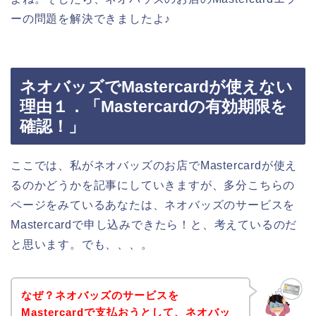
ーの問題を解決できましたよ♪
ネオバッズでMastercardが使えない
理由１．「Mastercardの有効期限を
確認！」
ここでは、私がネオバッズのお店でMastercardが使え
るのかどうかを記事にしていきますが、多分こちらの
ページをみているあなたは、ネオバッズのサービスを
Mastercardで申し込みできたら！と、考えているのだ
と思います。でも、、、。
なぜ？ネオバッズのサービスを
Mastercardで支払おうとして、ネオバッ