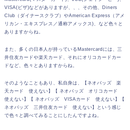
VISA(ビザ)などがありますが、、、その他、Diners
Club（ダイナースクラブ）やAmerican Express（アメ
リカン・エキスプレス／通称アメックス)、など色々と
ありますからね。
また、多くの日本人が持っているMastercardには、三
井住友カードや楽天カード、それにオリコカードカー
ドなど、色々とありますからね。
そのようなこともあり、私自身は、【ネオバッズ 楽
天カード 使えない】【 ネオバッズ オリコカード
使えない】【 ネオバッズ VISAカード 使えない】【
ネオバッズ 三井住友カード 使えない】という感じ
で色々と調べてみることにしたんですよね。