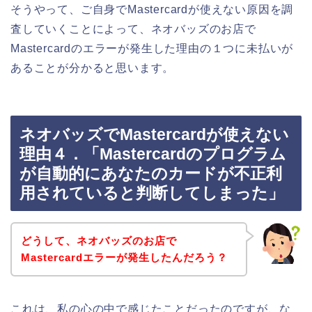
そうやって、ご自身でMastercardが使えない原因を調
査していくことによって、ネオバッズのお店で
Mastercardのエラーが発生した理由の１つに未払いが
あることが分かると思います。
ネオバッズでMastercardが使えない
理由４．「Mastercardのプログラム
が自動的にあなたのカードが不正利
用されていると判断してしまった」
どうして、ネオバッズのお店で
Mastercardエラーが発生したんだろう？
これは、私の心の中で感じたことだったのですが、な