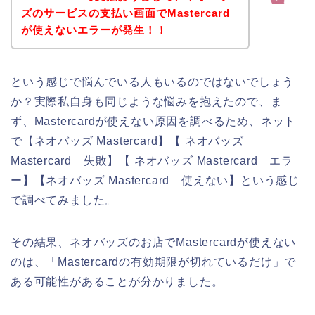
ズのサービスの支払い画面でMastercard
が使えないエラーが発生！！
という感じで悩んでいる人もいるのではないでしょう
か？実際私自身も同じような悩みを抱えたので、ま
ず、Mastercardが使えない原因を調べるため、ネット
で【ネオバッズ Mastercard】【 ネオバッズ
Mastercard 失敗】【 ネオバッズ Mastercard エラ
ー】【ネオバッズ Mastercard 使えない】という感じ
で調べてみました。
その結果、ネオバッズのお店でMastercardが使えない
のは、「Mastercardの有効期限が切れているだけ」で
ある可能性があることが分かりました。