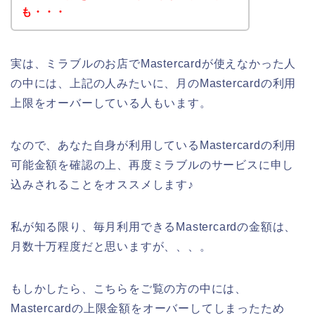
も・・・
実は、ミラブルのお店でMastercardが使えなかった人
の中には、上記の人みたいに、月のMastercardの利用
上限をオーバーしている人もいます。
なので、あなた自身が利用しているMastercardの利用
可能金額を確認の上、再度ミラブルのサービスに申し
込みされることをオススメします♪
私が知る限り、毎月利用できるMastercardの金額は、
月数十万程度だと思いますが、、、。
もしかしたら、こちらをご覧の方の中には、
Mastercardの上限金額をオーバーしてしまったため