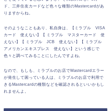
ド、三井住友カードなど色々な種類のMastercardがあ
りますからね。
そのようなこともあり、私自身は、【ミラブル VISA
カード 使えない】【 ミラブル マスターカード 使
えない】【 ミラブル JCB 使えない】【 ミラブル
アメリカンエキスプレス 使えない】という感じで
色々と調べてみることにしたんですよね。
なので、もしも、ミラブルのお店でMastercardエラー
が発生して困っている人は、ミラブルのお店で利用で
きるMastercardの種類などを確認されるといいかもし
れませんよ。