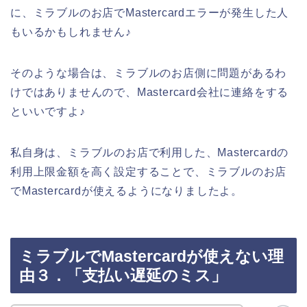
に、ミラブルのお店でMastercardエラーが発生した人
もいるかもしれません♪
そのような場合は、ミラブルのお店側に問題があるわ
けではありませんので、Mastercard会社に連絡をする
といいですよ♪
私自身は、ミラブルのお店で利用した、Mastercardの
利用上限金額を高く設定することで、ミラブルのお店
でMastercardが使えるようになりましたよ。
ミラブルでMastercardが使えない理
由３．「支払い遅延のミス」