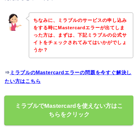
ちなみに、ミラブルのサービスの申し込み
をする時にMastercardエラーが出てしま
った方は、まずは、下記ミラブルの公式サ
イトをチェックされてみてはいかがでしょ
うか？
⇒
ミラブルのMastercardエラーの問題を今すぐ解決し
たい方はこちら
ミラブルでMastercardを使えない方はこ
ちらをクリック