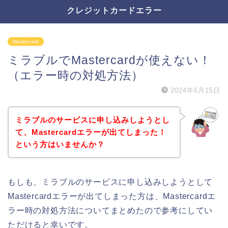
クレジットカードエラー
Mastercard
ミラブルでMastercardが使えない！
（エラー時の対処方法）
2024年6月15日
ミラブルのサービスに申し込みしようとし
て、Mastercardエラーが出てしまった！
という方はいませんか？
もしも、ミラブルのサービスに申し込みしようとして
Mastercardエラーが出てしまった方は、Mastercardエ
ラー時の対処方法についてまとめたので参考にしてい
ただけると幸いです。