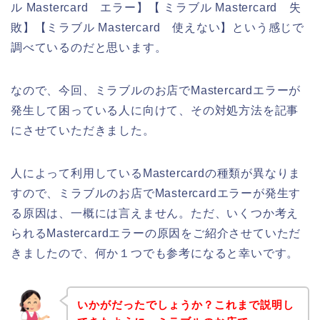
ル Mastercard エラー】【 ミラブル Mastercard 失
敗】【ミラブル Mastercard 使えない】という感じで
調べているのだと思います。
なので、今回、ミラブルのお店でMastercardエラーが
発生して困っている人に向けて、その対処方法を記事
にさせていただきました。
人によって利用しているMastercardの種類が異なりま
すので、ミラブルのお店でMastercardエラーが発生す
る原因は、一概には言えません。ただ、いくつか考え
られるMastercardエラーの原因をご紹介させていただ
きましたので、何か１つでも参考になると幸いです。
いかがだったでしょうか？これまで説明し