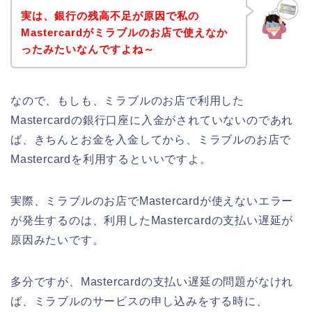
実は、銀行の残高不足が原因で私の
Mastercardがミラブルのお店で使えなか
ったみたいなんですよね～
なので、もしも、ミラブルのお店で利用した
Mastercardの銀行口座に入金がされていないのであれ
ば、きちんとお金を入金してから、ミラブルのお店で
Mastercardを利用するといいですよ。
実際、ミラブルのお店でMastercardが使えないエラー
が発生するのは、利用したMastercardの支払い遅延が
原因みたいです。
多分ですが、Mastercardの支払い遅延の問題がなけれ
ば、ミラブルのサービスの申し込みをする時に、