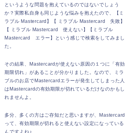
というような問題を抱えているのではないでしょう
か？実際私自身も同じような悩みを抱えたので、【ミ
ラブル Mastercard】【 ミラブル Mastercard 失敗】
【 ミラブル Mastercard 使えない】【ミラブル
Mastercard エラー】という感じで検索をしてみまし
た。
その結果、Mastercardが使えない原因の１つに「有効
期限切れ」があることが分かりました。なので、ミラ
ブルのお店でMastercardエラーが発生してしまった人
はMastercardの有効期限が切れているだけなのかもし
れませんよ。
多分、多くの方はご存知だと思いますが、Mastercard
って、有効期限が切れると使えない設定になっている
んですよね♪