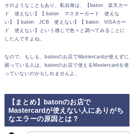
そのようなこともあり、私自身は、【baton 楽天カー
ド 使えない】【 baton マスターカード 使えな
い】【 baton JCB 使えない】【 baton VISAカー
ド 使えない】という感じで色々と調べてみることに
したんですよね。
なので、もしも、batonのお店でMastercardが使えずに
困っている人は、batonのお店で使えるMastercardを使
っていないのかもしれませんよ。
【まとめ】batonのお店で
Mastercardが使えない人にありがち
なエラーの原因とは？