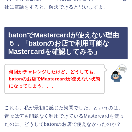
社に電話をすると、解決できると思いますよ。
batonでMastercardが使えない理由
５．「batonのお店で利用可能な
Mastercardを確認してみる」
何回かチャレンジしたけど、どうしても、
batonのお店でMastercardが使えない状態
になってしまう、、、
これも、私が最初に感じた疑問でした。というのは、
普段は何も問題なく利用できているMastercardを使っ
たのに、どうしてbatonのお店で使えなかったのか？