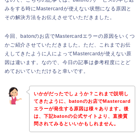
みをする時にMastercardが使えない状態になる原因と
その解決方法をお伝えさせていただきました。
今回、batonのお店でMastercardエラーの原因をいくつ
かご紹介させていただきました。ただ、これまでお伝
えしてきたように人によってMastercardが使えない原
因は違います。なので、今日の記事は参考程度にとど
めておいていただけると幸いです。
いかがだったでしょうか？これまで説明し
てきたように、batonのお店でMastercard
エラーが発生する原因は様々あります。後
は、下記batonの公式サイトより、直接質
問されてみるといいかもしれません。