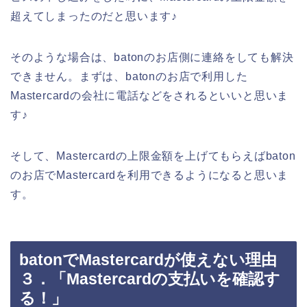
超えてしまったのだと思います♪
そのような場合は、batonのお店側に連絡をしても解決
できません。まずは、batonのお店で利用した
Mastercardの会社に電話などをされるといいと思いま
す♪
そして、Mastercardの上限金額を上げてもらえばbaton
のお店でMastercardを利用できるようになると思いま
す。
batonでMastercardが使えない理由
３．「Mastercardの支払いを確認す
る！」