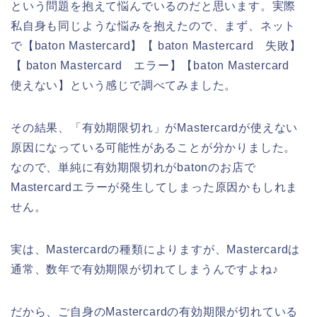
という問題を抱えて悩んでいるのだと思います。実際
私自身も同じような悩みを抱えたので、まず、ネット
で【baton Mastercard】【 baton Mastercard 失敗】
【 baton Mastercard エラー】【baton Mastercard
使えない】という感じで調べてみました。
その結果、「有効期限切れ」がMastercardが使えない
原因になっている可能性があることが分かりました。
なので、単純に有効期限切れがbatonのお店で
Mastercardエラーが発生してしまった原因かもしれま
せん。
実は、Mastercardの種類によりますが、Mastercardは
通常、数年で有効期限が切れてしまうんですよね♪
だから、ご自身のMastercardの有効期限が切れている