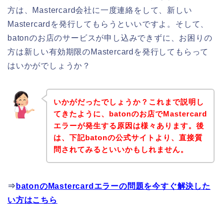
方は、Mastercard会社に一度連絡をして、新しい
Mastercardを発行してもらうといいですよ。そして、
batonのお店のサービスが申し込みできずに、お困りの
方は新しい有効期限のMastercardを発行してもらって
はいかがでしょうか？
いかがだったでしょうか？これまで説明し
てきたように、batonのお店でMastercard
エラーが発生する原因は様々あります。後
は、下記batonの公式サイトより、直接質
問されてみるといいかもしれません。
⇒
batonのMastercardエラーの問題を今すぐ解決した
い方はこちら