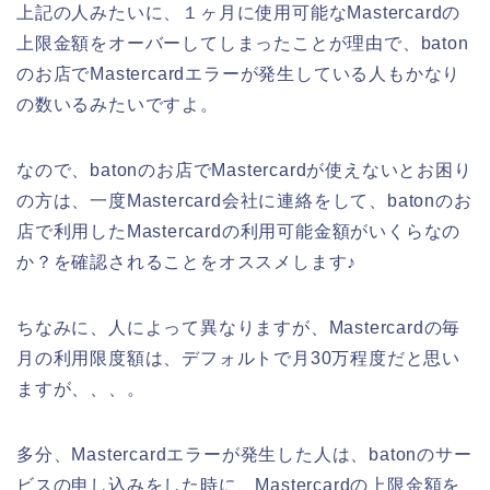
上記の人みたいに、１ヶ月に使用可能なMastercardの
上限金額をオーバーしてしまったことが理由で、baton
のお店でMastercardエラーが発生している人もかなり
の数いるみたいですよ。
なので、batonのお店でMastercardが使えないとお困り
の方は、一度Mastercard会社に連絡をして、batonのお
店で利用したMastercardの利用可能金額がいくらなの
か？を確認されることをオススメします♪
ちなみに、人によって異なりますが、Mastercardの毎
月の利用限度額は、デフォルトで月30万程度だと思い
ますが、、、。
多分、Mastercardエラーが発生した人は、batonのサー
ビスの申し込みをした時に、Mastercardの上限金額を