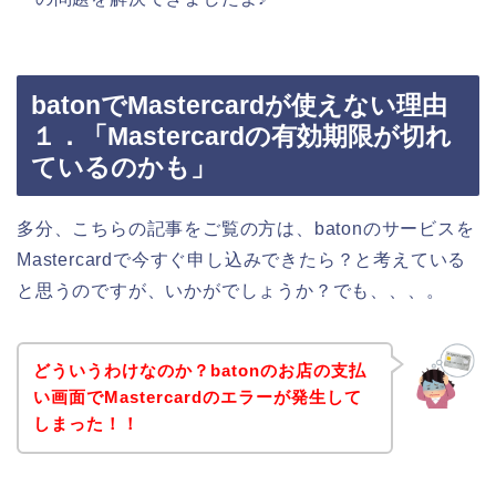
batonでMastercardが使えない理由
１．「Mastercardの有効期限が切れ
ているのかも」
多分、こちらの記事をご覧の方は、batonのサービスを
Mastercardで今すぐ申し込みできたら？と考えている
と思うのですが、いかがでしょうか？でも、、、。
どういうわけなのか？batonのお店の支払
い画面でMastercardのエラーが発生して
しまった！！