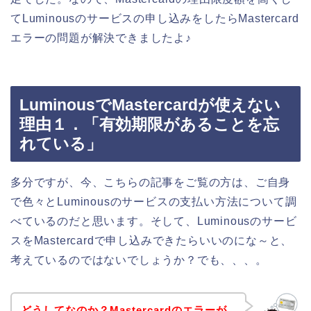
てLuminousのサービスの申し込みをしたらMastercard
エラーの問題が解決できましたよ♪
LuminousでMastercardが使えない
理由１．「有効期限があることを忘
れている」
多分ですが、今、こちらの記事をご覧の方は、ご自身
で色々とLuminousのサービスの支払い方法について調
べているのだと思います。そして、Luminousのサービ
スをMastercardで申し込みできたらいいのにな～と、
考えているのではないでしょうか？でも、、、。
どうしてなのか？Mastercardのエラーが