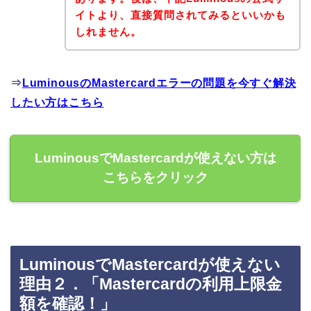
イトより、直接質問されてみるといいかも
しれません。
⇒
LuminousのMastercardエラーの問題を今すぐ解決
したい方はこちら
LuminousでMastercardが使えない方は
こちらをクリック
LuminousでMastercardが使えない
理由２．「Mastercardの利用上限金
額を確認！」