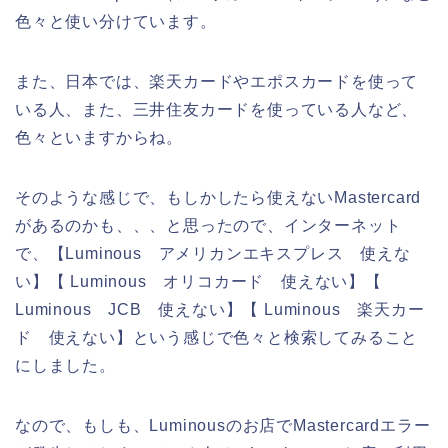
色々と使い分けています。
また、日本では、楽天カードやエポスカードを使って
いる人、また、三井住友カードを使っている人など、
色々といますからね。
そのような感じで、もしかしたら使えないMastercard
があるのかも、、、と思ったので、インターネット
で、【Luminous アメリカンエキスプレス 使えな
い】【 Luminous オリコカード 使えない】【
Luminous JCB 使えない】【 Luminous 楽天カー
ド 使えない】という感じで色々と検索してみること
にしました。
なので、もしも、Luminousのお店でMastercardエラー