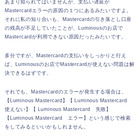
あまり知られてはいませんが、支払い遅延が
Mastercardエラーの原因の１つにあるみたいですよ。
それに私の知り合いも、Mastercardの引き落とし口座
の残高が不足していたことが、Luminousのお店で
Mastercardが利用できない原因だったみたいです。
多分ですが、Mastercardの支払いをしっかりと行え
ば、Luminousのお店でMastercardが使えない問題は解
決できるはずです。
それでも、Mastercardのエラーが発生する場合は、
【Luminous Mastercard】【 Luminous Mastercard
使えない】【 Luminous Mastercard 失敗】
【Luminous Mastercard エラー】という感じで検索
をしてみるといいかもしれません。