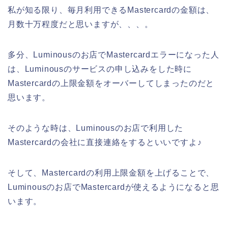
私が知る限り、毎月利用できるMastercardの金額は、
月数十万程度だと思いますが、、、。
多分、Luminousのお店でMastercardエラーになった人
は、Luminousのサービスの申し込みをした時に
Mastercardの上限金額をオーバーしてしまったのだと
思います。
そのような時は、Luminousのお店で利用した
Mastercardの会社に直接連絡をするといいですよ♪
そして、Mastercardの利用上限金額を上げることで、
Luminousのお店でMastercardが使えるようになると思
います。