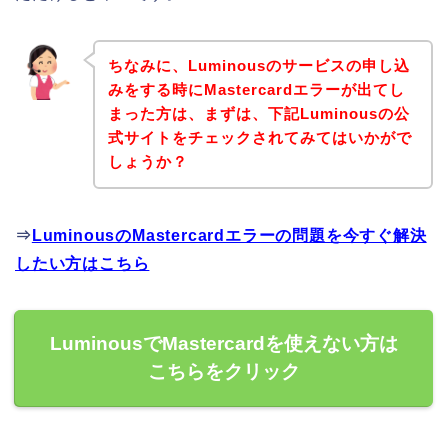
ちなみに、Luminousのサービスの申し込
みをする時にMastercardエラーが出てし
まった方は、まずは、下記Luminousの公
式サイトをチェックされてみてはいかがで
しょうか？
⇒
LuminousのMastercardエラーの問題を今すぐ解決
したい方はこちら
LuminousでMastercardを使えない方は
こちらをクリック