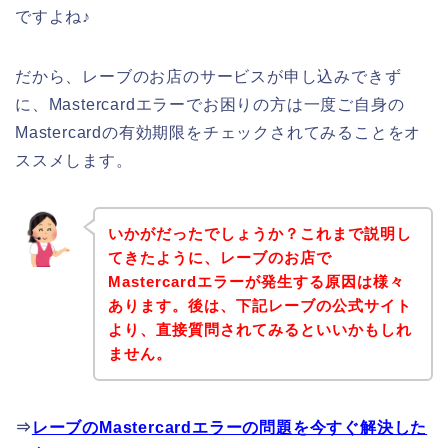
ですよね♪
だから、レーブのお店のサービスが申し込みできず
に、Mastercardエラーでお困りの方は一度ご自身の
Mastercardの有効期限をチェックされてみることをオ
ススメします。
いかがだったでしょうか？これまで説明し
てきたように、レーブのお店で
Mastercardエラーが発生する原因は様々
あります。後は、下記レーブの公式サイト
より、直接質問されてみるといいかもしれ
ません。
⇒
レーブのMastercardエラーの問題を今すぐ解決した