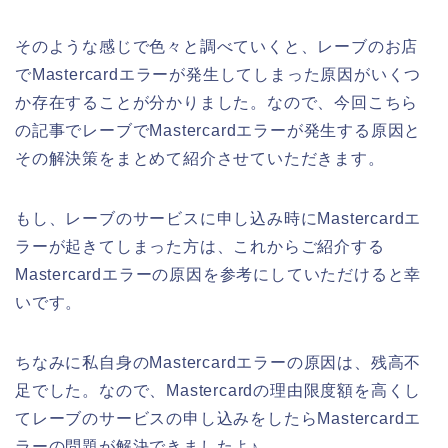
そのような感じで色々と調べていくと、レーブのお店
でMastercardエラーが発生してしまった原因がいくつ
か存在することが分かりました。なので、今回こちら
の記事でレーブでMastercardエラーが発生する原因と
その解決策をまとめて紹介させていただきます。
もし、レーブのサービスに申し込み時にMastercardエ
ラーが起きてしまった方は、これからご紹介する
Mastercardエラーの原因を参考にしていただけると幸
いです。
ちなみに私自身のMastercardエラーの原因は、残高不
足でした。なので、Mastercardの理由限度額を高くし
てレーブのサービスの申し込みをしたらMastercardエ
ラーの問題が解決できましたよ♪