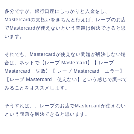
多分ですが、銀行口座にしっかりと入金をし、
Mastercardの支払いをきちんと行えば、レーブのお店
でMastercardが使えないという問題は解決できると思
います。
それでも、Mastercardが使えない問題が解決しない場
合は、ネットで【レーブ Mastercard】【 レーブ
Mastercard 失敗】【 レーブ Mastercard エラー】
【レーブ Mastercard 使えない】という感じで調べて
みることをオススメします。
そうすれば、、レーブのお店でMastercardが使えない
という問題を解決できると思います。