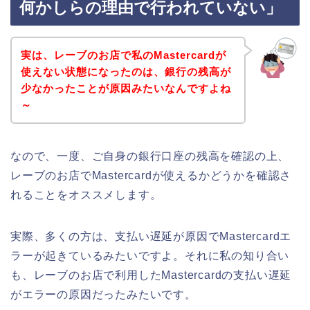
何かしらの理由で行われていない」
実は、レーブのお店で私のMastercardが
使えない状態になったのは、銀行の残高が
少なかったことが原因みたいなんですよね
～
なので、一度、ご自身の銀行口座の残高を確認の上、
レーブのお店でMastercardが使えるかどうかを確認さ
れることをオススメします。
実際、多くの方は、支払い遅延が原因でMastercardエ
ラーが起きているみたいですよ。それに私の知り合い
も、レーブのお店で利用したMastercardの支払い遅延
がエラーの原因だったみたいです。