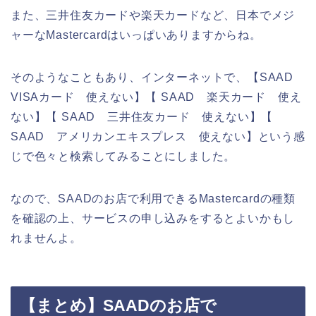
また、三井住友カードや楽天カードなど、日本でメジ
ャーなMastercardはいっぱいありますからね。
そのようなこともあり、インターネットで、【SAAD
VISAカード 使えない】【 SAAD 楽天カード 使え
ない】【 SAAD 三井住友カード 使えない】【
SAAD アメリカンエキスプレス 使えない】という感
じで色々と検索してみることにしました。
なので、SAADのお店で利用できるMastercardの種類
を確認の上、サービスの申し込みをするとよいかもし
れませんよ。
【まとめ】SAADのお店で