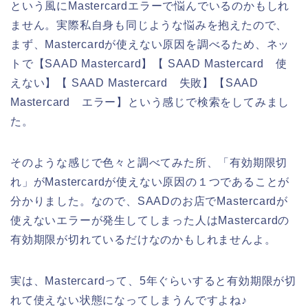
という風にMastercardエラーで悩んでいるのかもしれ
ません。実際私自身も同じような悩みを抱えたので、
まず、Mastercardが使えない原因を調べるため、ネッ
トで【SAAD Mastercard】【 SAAD Mastercard 使
えない】【 SAAD Mastercard 失敗】【SAAD
Mastercard エラー】という感じで検索をしてみまし
た。
そのような感じで色々と調べてみた所、「有効期限切
れ」がMastercardが使えない原因の１つであることが
分かりました。なので、SAADのお店でMastercardが
使えないエラーが発生してしまった人はMastercardの
有効期限が切れているだけなのかもしれませんよ。
実は、Mastercardって、5年ぐらいすると有効期限が切
れて使えない状態になってしまうんですよね♪