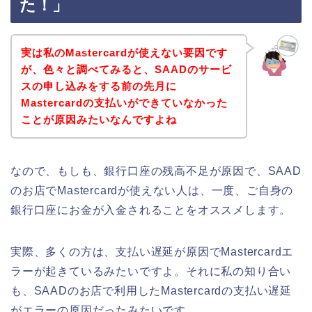
た！」
実は私のMastercardが使えない要因です
が、色々と調べてみると、SAADのサービ
スの申し込みをする前の先月に
Mastercardの支払いができていなかった
ことが原因みたいなんですよね
なので、もしも、銀行口座の残高不足が原因で、SAAD
のお店でMastercardが使えない人は、一度、ご自身の
銀行口座にお金が入金されることをオススメします。
実際、多くの方は、支払い遅延が原因でMastercardエ
ラーが起きているみたいですよ。それに私の知り合い
も、SAADのお店で利用したMastercardの支払い遅延
がエラーの原因だったみたいです。