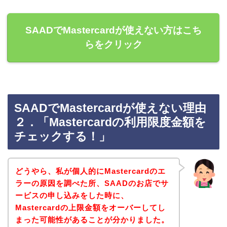
SAADでMastercardが使えない方はこち
らをクリック
SAADでMastercardが使えない理由
２．「Mastercardの利用限度金額を
チェックする！」
どうやら、私が個人的にMastercardのエ
ラーの原因を調べた所、SAADのお店でサ
ービスの申し込みをした時に、
Mastercardの上限金額をオーバーしてし
まった可能性があることが分かりました。