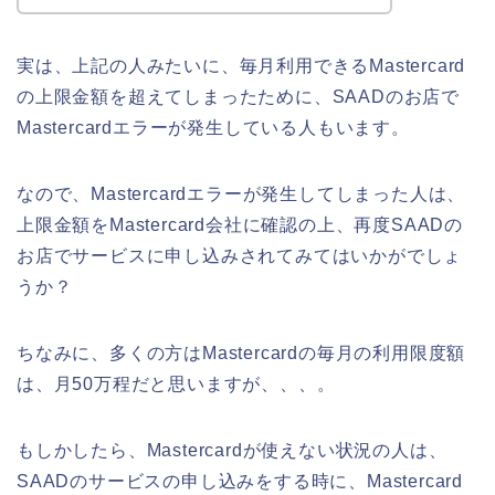
実は、上記の人みたいに、毎月利用できるMastercard
の上限金額を超えてしまったために、SAADのお店で
Mastercardエラーが発生している人もいます。
なので、Mastercardエラーが発生してしまった人は、
上限金額をMastercard会社に確認の上、再度SAADの
お店でサービスに申し込みされてみてはいかがでしょ
うか？
ちなみに、多くの方はMastercardの毎月の利用限度額
は、月50万程だと思いますが、、、。
もしかしたら、Mastercardが使えない状況の人は、
SAADのサービスの申し込みをする時に、Mastercard