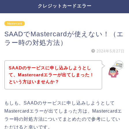
クレジットカードエラー
Mastercard
SAADでMastercardが使えない！（エ
ラー時の対処方法）
2024年5月27日
SAADのサービスに申し込みしようとし
て、Mastercardエラーが出てしまった！
という方はいませんか？
もしも、SAADのサービスに申し込みしようとして
Mastercardエラーが出てしまった方は、Mastercardエ
ラー時の対処方法についてまとめたので参考にしてい
ただけると幸いです。