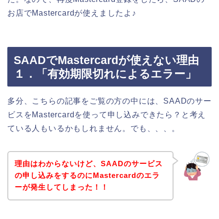
お店でMastercardが使えましたよ♪
SAADでMastercardが使えない理由
１．「有効期限切れによるエラー」
多分、こちらの記事をご覧の方の中には、SAADのサー
ビスをMastercardを使って申し込みできたら？と考え
ている人もいるかもしれません。でも、、、。
理由はわからないけど、SAADのサービス
の申し込みをするのにMastercardのエラ
ーが発生してしまった！！