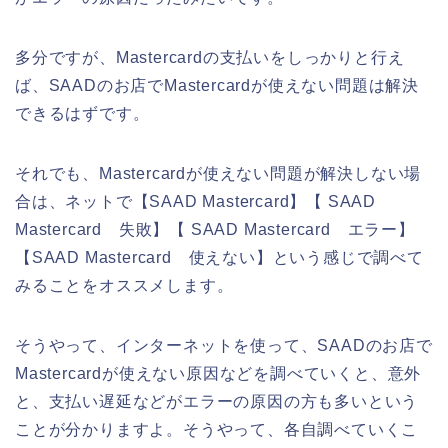
多分ですが、Mastercardの支払いをしっかりと行え
ば、SAADのお店でMastercardが使えない問題は解決
できるはずです。
それでも、Mastercardが使えない問題が解決しない場
合は、ネットで【SAAD Mastercard】【 SAAD
Mastercard 失敗】【 SAAD Mastercard エラー】
【SAAD Mastercard 使えない】という感じで調べて
みることをオススメします。
そうやって、インターネットを使って、SAADのお店で
Mastercardが使えない原因などを調べていくと、意外
と、支払い遅延などがエラーの原因の方も多いという
ことが分かりますよ。そうやって、各自調べていくこ