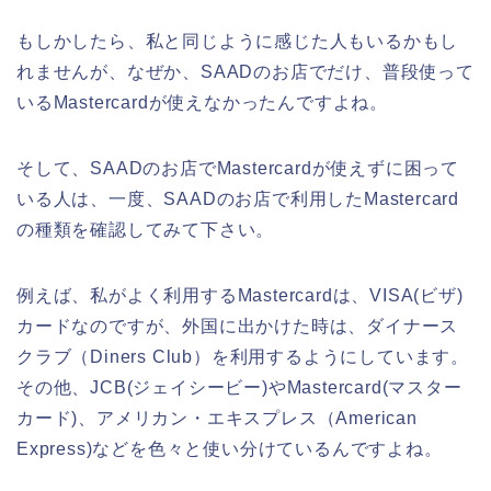
もしかしたら、私と同じように感じた人もいるかもし
れませんが、なぜか、SAADのお店でだけ、普段使って
いるMastercardが使えなかったんですよね。
そして、SAADのお店でMastercardが使えずに困って
いる人は、一度、SAADのお店で利用したMastercard
の種類を確認してみて下さい。
例えば、私がよく利用するMastercardは、VISA(ビザ)
カードなのですが、外国に出かけた時は、ダイナース
クラブ（Diners Club）を利用するようにしています。
その他、JCB(ジェイシービー)やMastercard(マスター
カード)、アメリカン・エキスプレス（American
Express)などを色々と使い分けているんですよね。