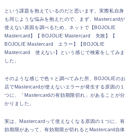
という課題を抱えているのだと思います。実際私自身
も同じような悩みを抱えたので、まず、Mastercardが
使えない原因を調べるため、ネットで【BOJOLIE
Mastercard】【 BOJOLIE Mastercard 失敗】【
BOJOLIE Mastercard エラー】【BOJOLIE
Mastercard 使えない】という感じで検索をしてみま
した。
そのような感じで色々と調べてみた所、BOJOLIEのお
店でMastercardが使えないエラーが発生する原因の１
つに、「Mastercardの有効期限切れ」があることが分
かりました。
実は、Mastercardって使えなくなる原因の１つに、有
効期限があって、有効期限が切れるとMastercard自体