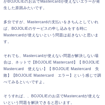
がBOJOLIEのお店でMastercardが使えないエラーが発
生した原因みたいです。
多分ですが、Mastercardの支払いをきちんとしていれ
ば、BOJOLIEのサービスの申し込みをする時に
Mastercardが使えないという問題は起きないと思いま
す。
それでも、Mastercardが使えない問題が解決しない場
合は、ネットで【BOJOLIE Mastercard】【 BOJOLIE
Mastercard 使えない】【 BOJOLIE Mastercard 失
敗】【BOJOLIE Mastercard エラー】という感じで調
べてみるといいですよ。
そうすれば、、BOJOLIEのお店でMastercardが使えな
いという問題を解決できると思います。