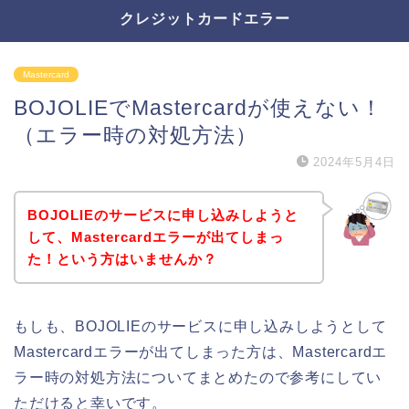
クレジットカードエラー
Mastercard
BOJOLIEでMastercardが使えない！
（エラー時の対処方法）
2024年5月4日
BOJOLIEのサービスに申し込みしようと
して、Mastercardエラーが出てしまっ
た！という方はいませんか？
もしも、BOJOLIEのサービスに申し込みしようとして
Mastercardエラーが出てしまった方は、Mastercardエ
ラー時の対処方法についてまとめたので参考にしてい
ただけると幸いです。