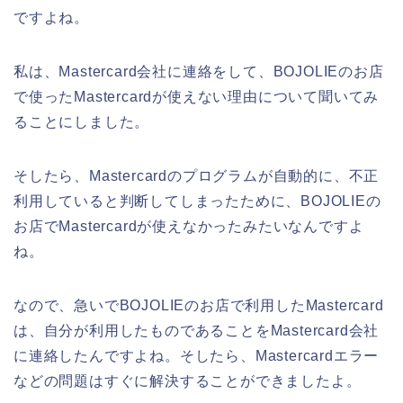
ですよね。
私は、Mastercard会社に連絡をして、BOJOLIEのお店
で使ったMastercardが使えない理由について聞いてみ
ることにしました。
そしたら、Mastercardのプログラムが自動的に、不正
利用していると判断してしまったために、BOJOLIEの
お店でMastercardが使えなかったみたいなんですよ
ね。
なので、急いでBOJOLIEのお店で利用したMastercard
は、自分が利用したものであることをMastercard会社
に連絡したんですよね。そしたら、Mastercardエラー
などの問題はすぐに解決することができましたよ。