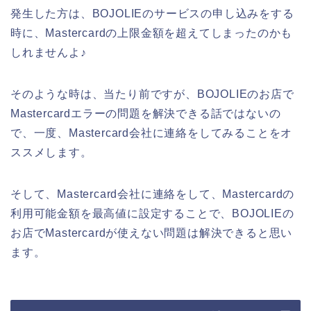
発生した方は、BOJOLIEのサービスの申し込みをする
時に、Mastercardの上限金額を超えてしまったのかも
しれませんよ♪
そのような時は、当たり前ですが、BOJOLIEのお店で
Mastercardエラーの問題を解決できる話ではないの
で、一度、Mastercard会社に連絡をしてみることをオ
ススメします。
そして、Mastercard会社に連絡をして、Mastercardの
利用可能金額を最高値に設定することで、BOJOLIEの
お店でMastercardが使えない問題は解決できると思い
ます。