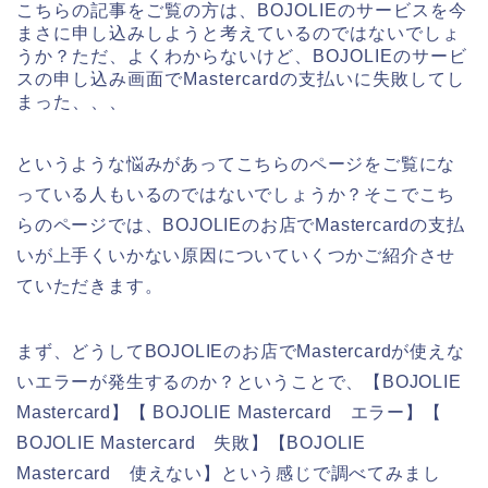
こちらの記事をご覧の方は、BOJOLIEのサービスを今
まさに申し込みしようと考えているのではないでしょ
うか？ただ、よくわからないけど、BOJOLIEのサービ
スの申し込み画面でMastercardの支払いに失敗してし
まった、、、
というような悩みがあってこちらのページをご覧にな
っている人もいるのではないでしょうか？そこでこち
らのページでは、BOJOLIEのお店でMastercardの支払
いが上手くいかない原因についていくつかご紹介させ
ていただきます。
まず、どうしてBOJOLIEのお店でMastercardが使えな
いエラーが発生するのか？ということで、【BOJOLIE
Mastercard】【 BOJOLIE Mastercard エラー】【
BOJOLIE Mastercard 失敗】【BOJOLIE
Mastercard 使えない】という感じで調べてみまし