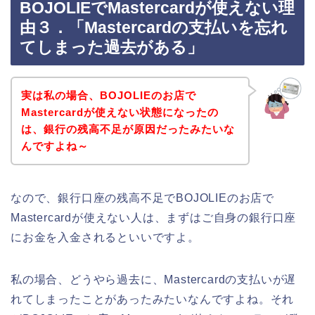
BOJOLIEでMastercardが使えない理
由３．「Mastercardの支払いを忘れ
てしまった過去がある」
実は私の場合、BOJOLIEのお店で
Mastercardが使えない状態になったの
は、銀行の残高不足が原因だったみたいな
んですよね～
なので、銀行口座の残高不足でBOJOLIEのお店で
Mastercardが使えない人は、まずはご自身の銀行口座
にお金を入金されるといいですよ。
私の場合、どうやら過去に、Mastercardの支払いが遅
れてしまったことがあったみたいなんですよね。それ