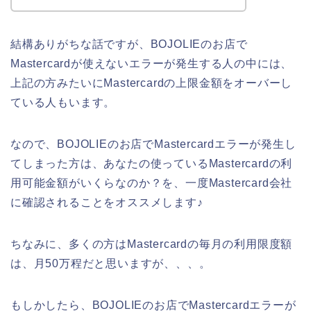
結構ありがちな話ですが、BOJOLIEのお店で
Mastercardが使えないエラーが発生する人の中には、
上記の方みたいにMastercardの上限金額をオーバーし
ている人もいます。
なので、BOJOLIEのお店でMastercardエラーが発生し
てしまった方は、あなたの使っているMastercardの利
用可能金額がいくらなのか？を、一度Mastercard会社
に確認されることをオススメします♪
ちなみに、多くの方はMastercardの毎月の利用限度額
は、月50万程だと思いますが、、、。
もしかしたら、BOJOLIEのお店でMastercardエラーが