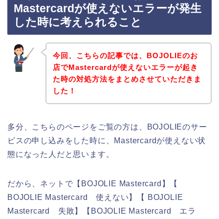
Mastercardが使えないエラーが発生
した時に考えられること
今回、こちらの記事では、BOJOLIEのお
店でMastercardが使えないエラーが起き
た時の対処方法をまとめさせていただきま
した！
多分、こちらのページをご覧の方は、BOJOLIEのサー
ビスの申し込みをした時に、Mastercardが使えない状
態になった人だと思います。
だから、ネットで【BOJOLIE Mastercard】【
BOJOLIE Mastercard 使えない】【 BOJOLIE
Mastercard 失敗】【BOJOLIE Mastercard エラ