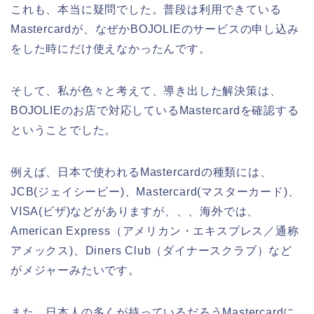
これも、本当に疑問でした。普段は利用できている
Mastercardが、なぜかBOJOLIEのサービスの申し込み
をした時にだけ使えなかったんです。
そして、私が色々と考えて、導き出した解決策は、
BOJOLIEのお店で対応しているMastercardを確認する
ということでした。
例えば、日本で使われるMastercardの種類には、
JCB(ジェイシービー)、Mastercard(マスターカード)、
VISA(ビザ)などがありますが、、、海外では、
American Express（アメリカン・エキスプレス／通称
アメックス)、Diners Club（ダイナースクラブ）など
がメジャーみたいです。
また、日本人の多くが持っているだろうMastercardに