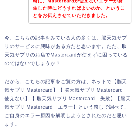
時に、Mastercardが使えないエラーが発
生した時にどうすればよいのか、というこ
とをお伝えさせていただきました。
今、こちらの記事をみている人の多くは、脳天気サプ
リのサービスに興味がある方だと思います。ただ、脳
天気サプリのお店でMastercardが使えずに困っている
のではないでしょうか？
だから、こちらの記事をご覧の方は、ネットで【脳天
気サプリ Mastercard】【 脳天気サプリ Mastercard
使えない】【 脳天気サプリ Mastercard 失敗】【脳天
気サプリ Mastercard エラー】という感じで調べて、
ご自身のエラー原因を解明しようとされたのだと思い
ます。