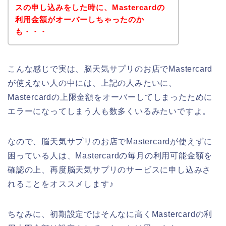
スの申し込みをした時に、Mastercardの
利用金額がオーバーしちゃったのか
も・・・
こんな感じで実は、脳天気サプリのお店でMastercard
が使えない人の中には、上記の人みたいに、
Mastercardの上限金額をオーバーしてしまったために
エラーになってしまう人も数多くいるみたいですよ。
なので、脳天気サプリのお店でMastercardが使えずに
困っている人は、Mastercardの毎月の利用可能金額を
確認の上、再度脳天気サプリのサービスに申し込みさ
れることをオススメします♪
ちなみに、初期設定ではそんなに高くMastercardの利