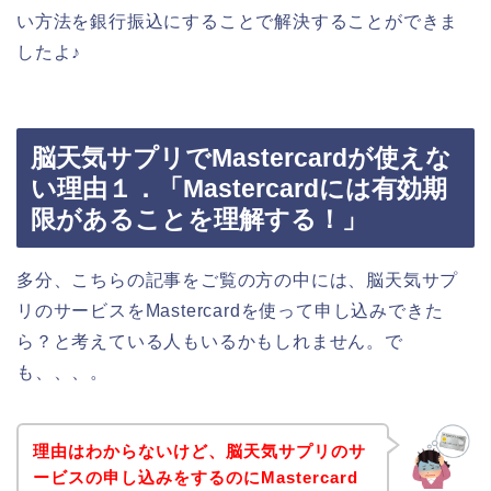
い方法を銀行振込にすることで解決することができま
したよ♪
脳天気サプリでMastercardが使えな
い理由１．「Mastercardには有効期
限があることを理解する！」
多分、こちらの記事をご覧の方の中には、脳天気サプ
リのサービスをMastercardを使って申し込みできた
ら？と考えている人もいるかもしれません。で
も、、、。
理由はわからないけど、脳天気サプリのサ
ービスの申し込みをするのにMastercard