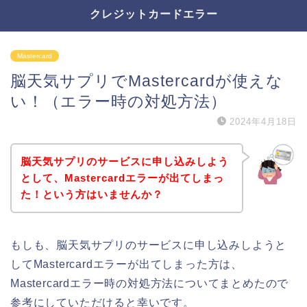
クレジットカードエラー
Mastercard
脳天気サプリでMastercardが使えな
い！（エラー時の対処方法）
2024年4月18日
脳天気サプリのサービスに申し込みしよう
として、Mastercardエラーが出てしまっ
た！という方はいませんか？
もしも、脳天気サプリのサービスに申し込みしようと
してMastercardエラーが出てしまった方は、
Mastercardエラー時の対処方法についてまとめたので
参考にしていただけると幸いです。