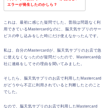
エラーが発生したのかしら？
これは、最初に感じた疑問でした。普段は問題なく利
用できているMastercardなのに、脳天気サプリのサー
ビスの申し込みをした時にだけ使えなかったんです。
私は、自分のMastercardが、脳天気サプリのお店で急
に使えなくなったのが疑問だったので、Mastercard会
社に連絡をしてその理由を聞いてみました。
そしたら、脳天気サプリのお店で利用したMastercard
がどうやら不正に利用されていると判断したとのこと
でした。
なので、脳天気サプリのお店で利用したMastercard