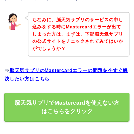
ちなみに、脳天気サプリのサービスの申し
込みをする時にMastercardエラーが出て
しまった方は、まずは、下記脳天気サプリ
の公式サイトをチェックされてみてはいか
がでしょうか？
⇒
脳天気サプリのMastercardエラーの問題を今すぐ解
決したい方はこちら
脳天気サプリでMastercardを使えない方
はこちらをクリック