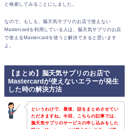
と検索してみることにしました。
なので、もしも、脳天気サプリのお店で使えない
Mastercardを利用している人は、脳天気サプリのお店
で使えるMastercardを使うと解決できると思います
よ。
【まとめ】脳天気サプリのお店で
Mastercardが使えないエラーが発生
した時の解決方法
というわけで、最後、話をまとめさせてい
ただきますね。今回、こちらの記事では、
脳天気サプリのサービスの申し込みをした