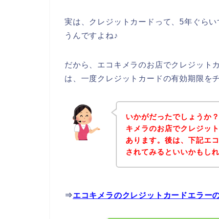
実は、クレジットカードって、5年ぐら
うんですよね♪
だから、エコキメラのお店でクレジット
は、一度クレジットカードの有効期限を
いかがだったでしょうか
キメラのお店でクレジッ
あります。後は、下記エ
されてみるといいかもし
⇒
エコキメラのクレジットカードエラー