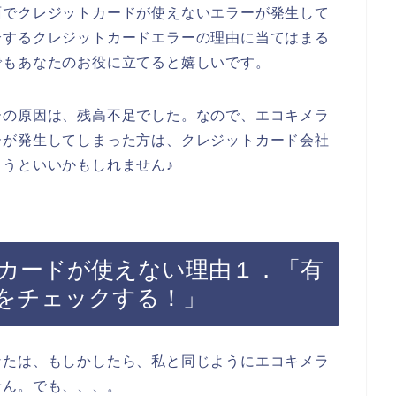
面でクレジットカードが使えないエラーが発生して
介するクレジットカードエラーの理由に当てはまる
でもあなたのお役に立てると嬉しいです。
ーの原因は、残高不足でした。なので、エコキメラ
ーが発生してしまった方は、クレジットカード会社
うといいかもしれません♪
カードが使えない理由１．「有
をチェックする！」
なたは、もしかしたら、私と同じようにエコキメラ
せん。でも、、、。