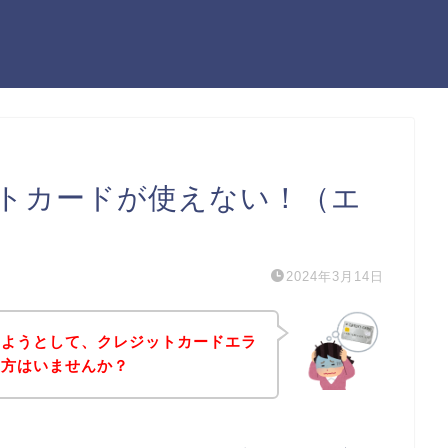
トカードが使えない！（エ
2024年3月14日
しようとして、クレジットカードエラ
う方はいませんか？