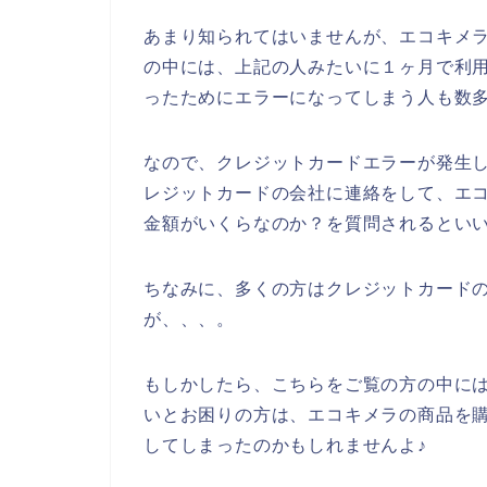
あまり知られてはいませんが、エコキメ
の中には、上記の人みたいに１ヶ月で利
ったためにエラーになってしまう人も数
なので、クレジットカードエラーが発生
レジットカードの会社に連絡をして、エ
金額がいくらなのか？を質問されるといい
ちなみに、多くの方はクレジットカードの
が、、、。
もしかしたら、こちらをご覧の方の中に
いとお困りの方は、エコキメラの商品を
してしまったのかもしれませんよ♪