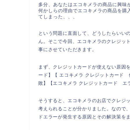
多分、あなたはエコキメラの商品に興味
何かしらの理由でエコキメラの商品を購
てしまった、、、
という問題に直面して、どうしたらいい
ん。そこで今回、エコキメラのクレジッ
事にさせていただきます。
まず、クレジットカードが使えない原因を
ード】【 エコキメラ クレジットカード 
敗】【エコキメラ クレジットカード エ
そうすると、エコキメラのお店でクレジ
考えられることが分かりました。なので
ドエラーが発生する原因とその解決策を