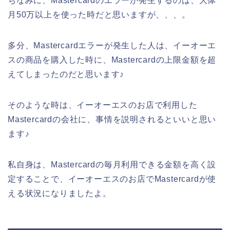
ちなみに、Mastercardのエラーが発生するのは、大体
月50万以上を使った時だと思いますが、、、。
多分、Mastercardエラーが発生した人は、イーオーエ
スの商品を購入した時に、Mastercardの上限金額を超
えてしまったのだと思います♪
そのような時は、イーオーエスのお店で利用した
Mastercardの会社に、事情を説明されるといいと思い
ます♪
私自身は、Mastercardの毎月利用できる金額を高く設
定することで、イーオーエスのお店でMastercardが使
える状況になりましたよ。