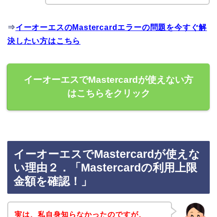
⇒
イーオーエスのMastercardエラーの問題を今すぐ解
決したい方はこちら
イーオーエスでMastercardが使えない方
はこちらをクリック
イーオーエスでMastercardが使えな
い理由２．「Mastercardの利用上限
金額を確認！」
実は、私自身知らなかったのですが、