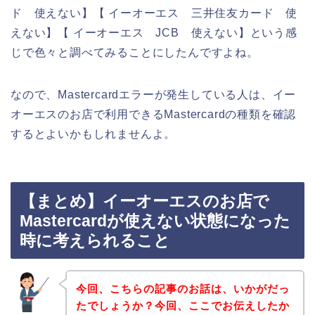
ド 使えない】【 イーオーエス 三井住友カード 使
えない】【 イーオーエス JCB 使えない】という感
じで色々と調べてみることにしたんですよね。
なので、Mastercardエラーが発生している人は、イー
オーエスのお店で利用できるMastercardの種類を確認
するとよいかもしれませんよ。
【まとめ】イーオーエスのお店で
Mastercardが使えない状態になった
時に考えられること
今回、こちらの記事のお話は、いかがだっ
たでしょうか？今回、ここでお伝えしたか