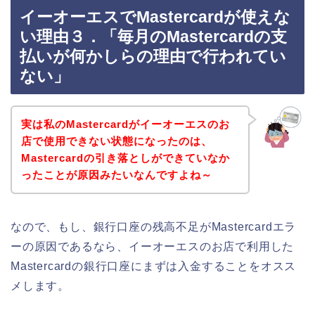
イーオーエスでMastercardが使えな
い理由３．「毎月のMastercardの支
払いが何かしらの理由で行われてい
ない」
実は私のMastercardがイーオーエスのお
店で使用できない状態になったのは、
Mastercardの引き落としができていなか
ったことが原因みたいなんですよね～
なので、もし、銀行口座の残高不足がMastercardエラ
ーの原因であるなら、イーオーエスのお店で利用した
Mastercardの銀行口座にまずは入金することをオスス
メします。