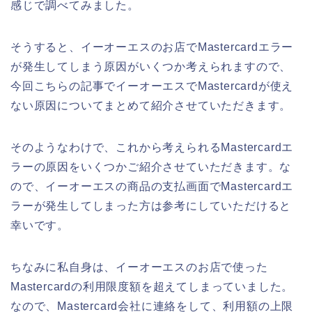
感じで調べてみました。
そうすると、イーオーエスのお店でMastercardエラー
が発生してしまう原因がいくつか考えられますので、
今回こちらの記事でイーオーエスでMastercardが使え
ない原因についてまとめて紹介させていただきます。
そのようなわけで、これから考えられるMastercardエ
ラーの原因をいくつかご紹介させていただきます。な
ので、イーオーエスの商品の支払画面でMastercardエ
ラーが発生してしまった方は参考にしていただけると
幸いです。
ちなみに私自身は、イーオーエスのお店で使った
Mastercardの利用限度額を超えてしまっていました。
なので、Mastercard会社に連絡をして、利用額の上限