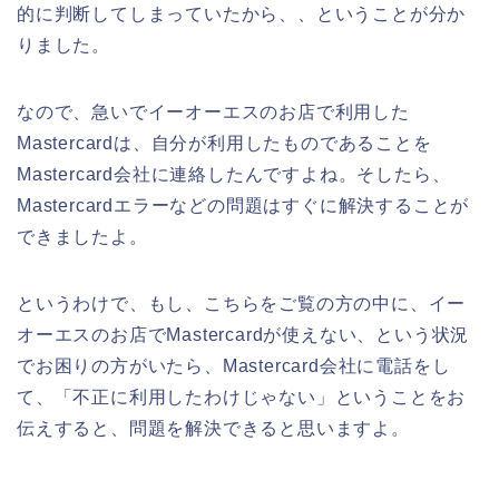
的に判断してしまっていたから、、ということが分か
りました。
なので、急いでイーオーエスのお店で利用した
Mastercardは、自分が利用したものであることを
Mastercard会社に連絡したんですよね。そしたら、
Mastercardエラーなどの問題はすぐに解決することが
できましたよ。
というわけで、もし、こちらをご覧の方の中に、イー
オーエスのお店でMastercardが使えない、という状況
でお困りの方がいたら、Mastercard会社に電話をし
て、「不正に利用したわけじゃない」ということをお
伝えすると、問題を解決できると思いますよ。