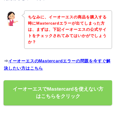
ちなみに、イーオーエスの商品を購入する
時にMastercardエラーが出てしまった方
は、まずは、下記イーオーエスの公式サイ
トをチェックされてみてはいかがでしょう
か？
⇒
イーオーエスのMastercardエラーの問題を今すぐ解
決したい方はこちら
イーオーエスでMastercardを使えない方
はこちらをクリック