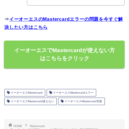
⇒
イーオーエスのMastercardエラーの問題を今すぐ解
決したい方はこちら
イーオーエスでMastercardが使えない方
はこちらをクリック
イーオーエスMastercard
イーオーエスMastercardエラー
イーオーエスMastercard使えない
イーオーエスMastercard失敗
HOME
Mastercard