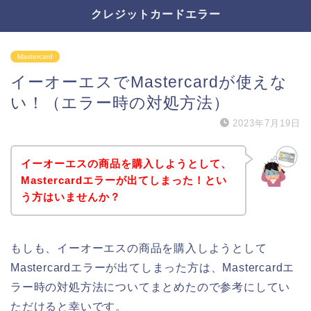
クレジットカードエラー
Mastercard
イーオーエスでMastercardが使えな
い！（エラー時の対処方法）
2023年7月19日
イーオーエスの商品を購入しようとして、
Mastercardエラーが出てしまった！とい
う方はいませんか？
もしも、イーオーエスの商品を購入しようとして
Mastercardエラーが出てしまった方は、Mastercardエ
ラー時の対処方法についてまとめたので参考にしてい
ただけると幸いです。