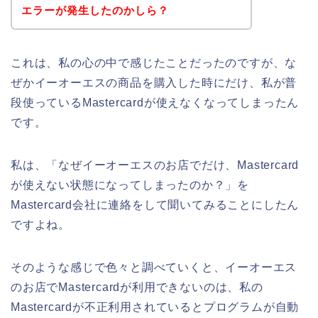
エラーが発生したのかしら？
これは、私の心の中で感じたことだったのですが、な
ぜかイーオーエスの商品を購入した時にだけ、私が普
段使っているMastercardが使えなくなってしまったん
です。
私は、「なぜイーオーエスのお店でだけ、Mastercard
が使えない状態になってしまったのか？」を
Mastercard会社に連絡をして聞いてみることにしたん
ですよね。
そのような感じで色々と調べていくと、イーオーエス
のお店でMastercardが利用できないのは、私の
Mastercardが不正利用されているとプログラムが自動