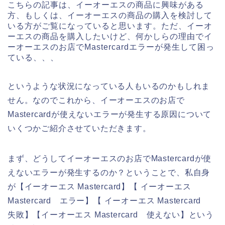
こちらの記事は、イーオーエスの商品に興味がある
方、もしくは、イーオーエスの商品の購入を検討して
いる方がご覧になっていると思います。ただ、イーオ
ーエスの商品を購入したいけど、何かしらの理由でイ
ーオーエスのお店でMastercardエラーが発生して困っ
ている、、、
というような状況になっている人もいるのかもしれま
せん。なのでこれから、イーオーエスのお店で
Mastercardが使えないエラーが発生する原因について
いくつかご紹介させていただきます。
まず、どうしてイーオーエスのお店でMastercardが使
えないエラーが発生するのか？ということで、私自身
が【イーオーエス Mastercard】【 イーオーエス
Mastercard エラー】【 イーオーエス Mastercard
失敗】【イーオーエス Mastercard 使えない】という