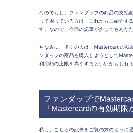
なのでもし、ファンダップの商品の支払画面で
って困っている方は、これからご紹介するMa
す。なので、今回の記事が少しでもあな
ちなみに、多くの人は、Mastercard
ンダップの商品を購入しようとしてMasterc
利用額の上限を高くするといいかもしれま
ファンダップでMasterc
「Mastercardの有効
私も、こちらの記事をご覧の方のように過去に