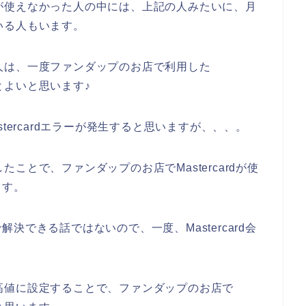
rdが使えなかった人の中には、上記の人みたいに、月
ている人もいます。
いる人は、一度ファンダップのお店で利用した
るとよいと思います♪
tercardエラーが発生すると思いますが、、、。
したことで、ファンダップのお店でMastercardが使
ます。
できる話ではないので、一度、Mastercard会
？
を最高値に設定することで、ファンダップのお店で