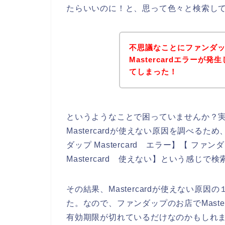
たらいいのに！と、思って色々と検索し
不思議なことにファンダ
Mastercardエラー
てしまった！
というようなことで困っていませんか？
Mastercardが使えない原因を調べるため
ダップ Mastercard エラー】【 ファン
Mastercard 使えない】という感じで
その結果、Mastercardが使えない原
た。なので、ファンダップのお店でMasterc
有効期限が切れているだけなのかもしれ