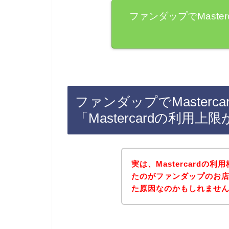
ファンダップでMaste
ファンダップでMasterc
「Mastercardの利
実は、Mastercard
たのがファンダップのお店で
た原因なのかもしれません(･