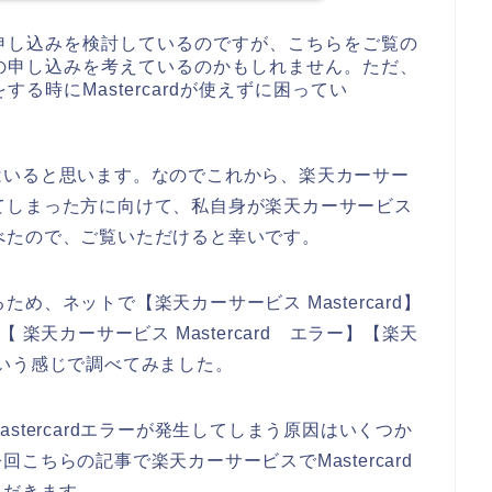
申し込みを検討しているのですが、こちらをご覧の
の申し込みを考えているのかもしれません。ただ、
る時にMastercardが使えずに困ってい
はいると思います。なのでこれから、楽天カーサー
生してしまった方に向けて、私自身が楽天カーサービス
て調べたので、ご覧いただけると幸いです。
るため、ネットで【楽天カーサービス Mastercard】
】【 楽天カーサービス Mastercard エラー】【楽天
】という感じで調べてみました。
tercardエラーが発生してしまう原因はいくつか
ちらの記事で楽天カーサービスでMastercard
ただきます。