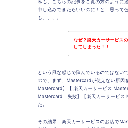
私も、こちらの記事をご覧の方のように過去に
申し込みできたらいいのに！と、思って
も、、、。
なぜ？楽天カーサービスのお
してしまった！！
という風な感じで悩んでいるのではない
ので、まず、Mastercardが使えない
Mastercard】【 楽天カーサービス Mas
Mastercard 失敗】【楽天カーサービス
た。
その結果、楽天カーサービスのお店でMast