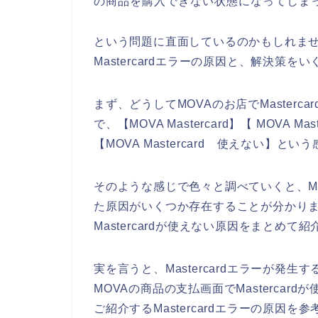
の商品を購入できない状態になってしま
という問題に直面しているのかもしれませ
Mastercardエラーの原因と、解決策
まず、どうしてMOVAのお店でMaster
で、【MOVA Mastercard】【 MOVA Ma
【MOVA Mastercard 使えない】と
そのような感じで色々と調べていくと、MOV
た原因がいくつか存在することが分かりま
Mastercardが使えない原因をまとめ
実を言うと、Mastercardエラーが発
MOVAの商品の支払画面でMasterca
ご紹介するMastercardエラーの原因