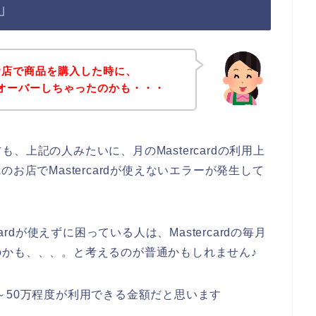
」
お店で商品を購入した時に、
金額をオーバーしちゃったのかも・・・
上記の人みたいに、月のMastercardの利用上
お店でMastercardが使えないエラーが発生して
ardが使えずに困っている人は、Mastercardの毎月
かも、、、。と考えるのが普通かもしれません♪
0万～50万程度が利用できる金額だと思います