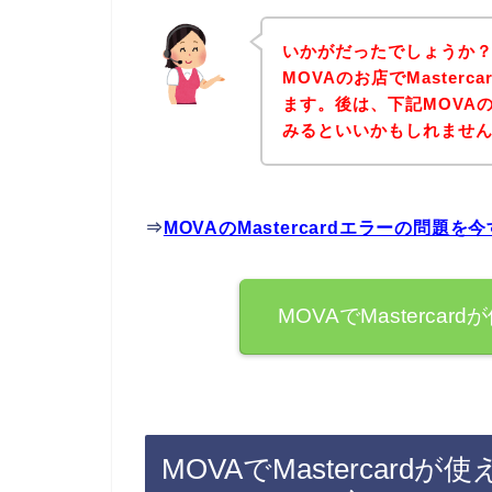
いかがだったでしょうか
MOVAのお店でMaster
ます。後は、下記MOVA
みるといいかもしれませ
⇒
MOVAのMastercardエラーの問題
MOVAでMasterc
MOVAでMastercar