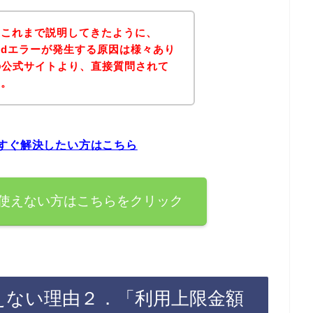
？これまで説明してきたように、
cardエラーが発生する原因は様々あり
の公式サイトより、直接質問されて
ん。
を今すぐ解決したい方はこちら
ardが使えない方はこちらをクリック
dが使えない理由２．「利用上限金額