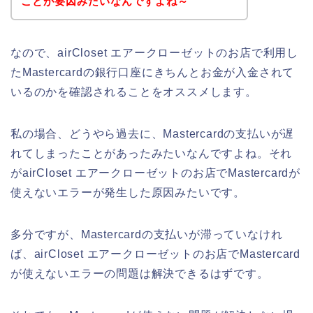
ことが要因みたいなんですよね～
なので、airCloset エアークローゼットのお店で利用し
たMastercardの銀行口座にきちんとお金が入金されて
いるのかを確認されることをオススメします。
私の場合、どうやら過去に、Mastercardの支払いが遅
れてしまったことがあったみたいなんですよね。それ
がairCloset エアークローゼットのお店でMastercardが
使えないエラーが発生した原因みたいです。
多分ですが、Mastercardの支払いが滞っていなけれ
ば、airCloset エアークローゼットのお店でMastercard
が使えないエラーの問題は解決できるはずです。