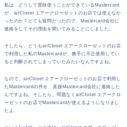
私は、どうして普段使うことができているMastercard
が、airCloset エアークローゼットのお店では使えなか
ったのか？とても疑問だったので、Mastercard会社に
連絡をしてその理由を聞いてみることにしました。
そしたら、どうもairCloset エアークローゼットのお店
で利用した私のMastercardが、勝手に不正使用してい
ると判断されてしまっていたみたいなんですよね。
なので、airCloset エアークローゼットのお店で利用し
たMastercardの件を、直接Mastercard会社に連絡した
んですよね。そしたら、問題なくairCloset エアークロ
ーゼットのお店でMastercardが使えるようになりまし
たよ。