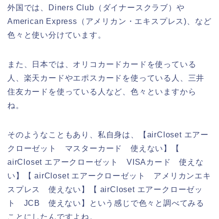
外国では、Diners Club（ダイナースクラブ）や
American Express（アメリカン・エキスプレス)、など
色々と使い分けています。
また、日本では、オリコカードカードを使っている
人、楽天カードやエポスカードを使っている人、三井
住友カードを使っている人など、色々といますから
ね。
そのようなこともあり、私自身は、【airCloset エアー
クローゼット マスターカード 使えない】【
airCloset エアークローゼット VISAカード 使えな
い】【 airCloset エアークローゼット アメリカンエキ
スプレス 使えない】【 airCloset エアークローゼッ
ト JCB 使えない】という感じで色々と調べてみる
ことにしたんですよね。