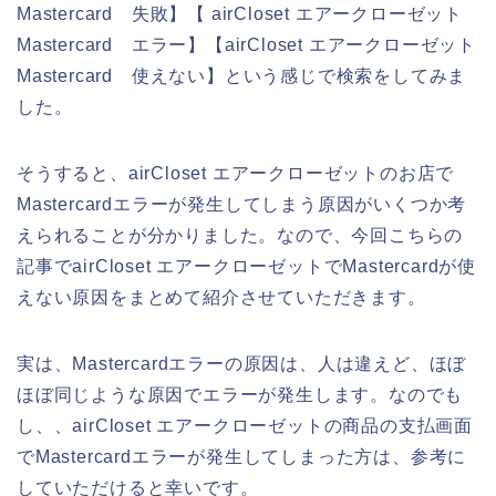
Mastercard 失敗】【 airCloset エアークローゼット
Mastercard エラー】【airCloset エアークローゼット
Mastercard 使えない】という感じで検索をしてみま
した。
そうすると、airCloset エアークローゼットのお店で
Mastercardエラーが発生してしまう原因がいくつか考
えられることが分かりました。なので、今回こちらの
記事でairCloset エアークローゼットでMastercardが使
えない原因をまとめて紹介させていただきます。
実は、Mastercardエラーの原因は、人は違えど、ほぼ
ほぼ同じような原因でエラーが発生します。なのでも
し、、airCloset エアークローゼットの商品の支払画面
でMastercardエラーが発生してしまった方は、参考に
していただけると幸いです。