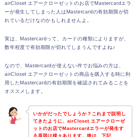
airCloset エアークローゼットのお店でMastercardエラ
ーが発生してしまった人はMastercardの有効期限が切
れているだけなのかもしれませんよ。
実は、Mastercardって、カードの種類によりますが、
数年程度で有効期限が切れてしまうんですよね♪
なので、Mastercardが使えない件でお悩みの方は、
airCloset エアークローゼットの商品を購入する時に利
用したMastercardの有効期限を確認されてみることを
オススメします。
いかがだったでしょうか？これまで説明し
てきたように、airCloset エアークローゼ
ットのお店でMastercardエラーが発生す
る原因は様々あります。後は、下記