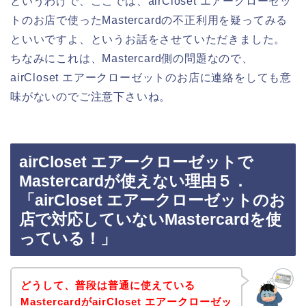
というわけで、ここでは、airCloset エアークローゼッ
トのお店で使ったMastercardの不正利用を疑ってみる
といいですよ、というお話をさせていただきました。
ちなみにこれは、Mastercard側の問題なので、
airCloset エアークローゼットのお店に連絡をしても意
味がないのでご注意下さいね。
airCloset エアークローゼットで
Mastercardが使えない理由５．
「airCloset エアークローゼットのお
店で対応していないMastercardを使
っている！」
どうして、普段は普通に使えている
MastercardがairCloset エアークローゼッ