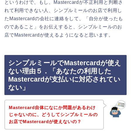
というわけで、もし、Mastercardが不正利用と判断さ
れて利用できない人、シンプルミールのお店で利用し
たMastercardの会社に連絡をして、「自分が使ったも
のであること」をお伝えすると、シンプルミールのお
店でMastercardが使えるようになると思います。
シンプルミールでMastercardが使え
ない理由５．「あなたの利用した
Mastercardが支払いに対応されてい
ない」
Mastercard自体になにか問題があるわけ
じゃないのに、どうしてシンプルミールの
お店でMastercardが使えないの？