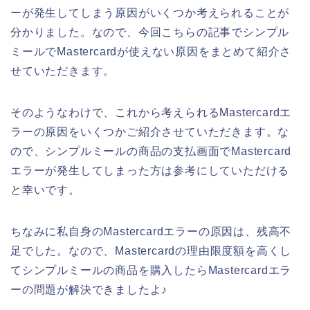
ーが発生してしまう原因がいくつか考えられることが
分かりました。なので、今回こちらの記事でシンプル
ミールでMastercardが使えない原因をまとめて紹介さ
せていただきます。
そのようなわけで、これから考えられるMastercardエ
ラーの原因をいくつかご紹介させていただきます。な
ので、シンプルミールの商品の支払画面でMastercard
エラーが発生してしまった方は参考にしていただける
と幸いです。
ちなみに私自身のMastercardエラーの原因は、残高不
足でした。なので、Mastercardの理由限度額を高くし
てシンプルミールの商品を購入したらMastercardエラ
ーの問題が解決できましたよ♪