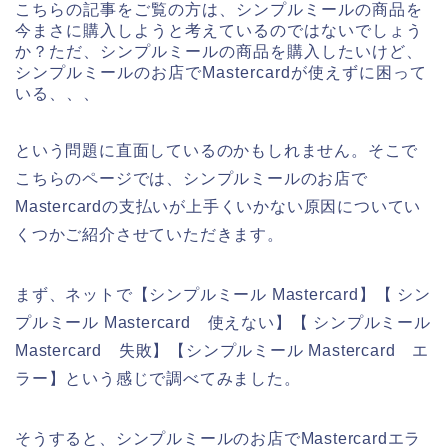
こちらの記事をご覧の方は、シンプルミールの商品を
今まさに購入しようと考えているのではないでしょう
か？ただ、シンプルミールの商品を購入したいけど、
シンプルミールのお店でMastercardが使えずに困って
いる、、、
という問題に直面しているのかもしれません。そこで
こちらのページでは、シンプルミールのお店で
Mastercardの支払いが上手くいかない原因についてい
くつかご紹介させていただきます。
まず、ネットで【シンプルミール Mastercard】【 シン
プルミール Mastercard 使えない】【 シンプルミール
Mastercard 失敗】【シンプルミール Mastercard エ
ラー】という感じで調べてみました。
そうすると、シンプルミールのお店でMastercardエラ