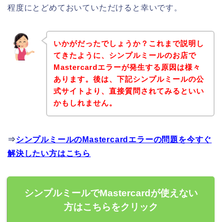
程度にとどめておいていただけると幸いです。
いかがだったでしょうか？これまで説明し
てきたように、シンプルミールのお店で
Mastercardエラーが発生する原因は様々
あります。後は、下記シンプルミールの公
式サイトより、直接質問されてみるといい
かもしれません。
⇒
シンプルミールのMastercardエラーの問題を今すぐ
解決したい方はこちら
シンプルミールでMastercardが使えない
方はこちらをクリック