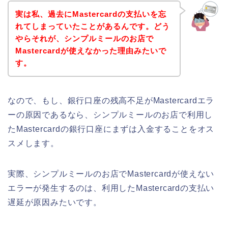
実は私、過去にMastercardの支払いを忘
れてしまっていたことがあるんです。どう
やらそれが、シンプルミールのお店で
Mastercardが使えなかった理由みたいで
す。
なので、もし、銀行口座の残高不足がMastercardエラ
ーの原因であるなら、シンプルミールのお店で利用し
たMastercardの銀行口座にまずは入金することをオス
スメします。
実際、シンプルミールのお店でMastercardが使えない
エラーが発生するのは、利用したMastercardの支払い
遅延が原因みたいです。