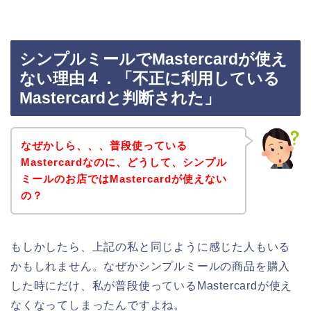
シンプルミールでMastercardが使え
ない理由４．「不正に利用している
Mastercardと判断された」
なぜかしら、、、普段使っている
Mastercardなのに、どうして、シンプル
ミールのお店ではMastercardが使えない
の？
もしかしたら、上記の私と同じように感じた人もいる
かもしれません。なぜかシンプルミールの商品を購入
した時にだけ、私が普段使っているMastercardが使え
なくなってしまったんですよね。