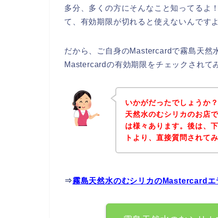
多分、多くの方にそんなこと知ってるよ！と言
て、有効期限が切れると使えないんですよ
だから、ご自身のMastercardで霧島
Mastercardの有効期限をチェックさ
いかがだったでしょうか
天然水のむシリカのお店でM
は様々あります。後は、
トより、直接質問されて
⇒
霧島天然水のむシリカのMasterca