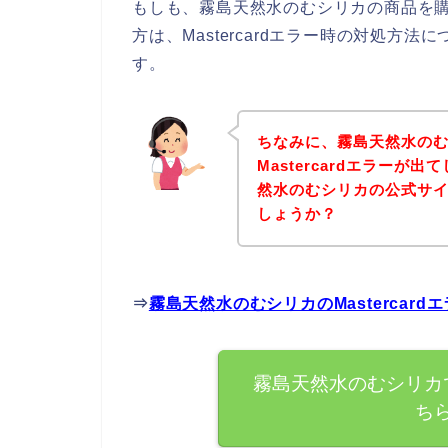
もしも、霧島天然水のむシリカの商品を購入し
方は、Mastercardエラー時の対処方
す。
ちなみに、霧島天然水の
Mastercardエラー
然水のむシリカの公式サ
しょうか？
⇒
霧島天然水のむシリカのMasterca
霧島天然水のむシリカでM
ち