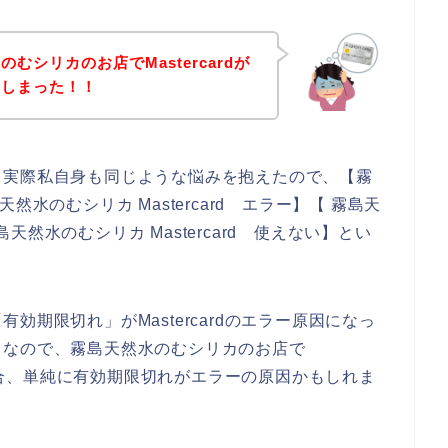
むシリカのお店でMastercardが
てしまった！！
。実際私自身も同じような悩みを抱えたので、【霧
島天然水のむシリカ Mastercard エラー】【 霧島天
霧島天然水のむシリカ Mastercard 使えない】とい
期限切れ」がMastercardのエラー原因になっ
。なので、霧島天然水のむシリカのお店で
た場合、単純に有効期限切れがエラーの原因かもしれま