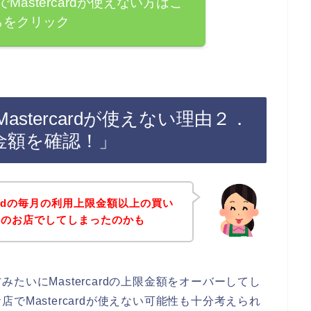
astercardが使えない方はこ
らをクリック
stercardが使えない理由２．
上限金額を確認！」
cardの毎月の利用上限金額以上の買い
カのお店でしてしまったのかも
いにMastercardの上限金額をオーバーしてし
Mastercardが使えない可能性も十分考えられ