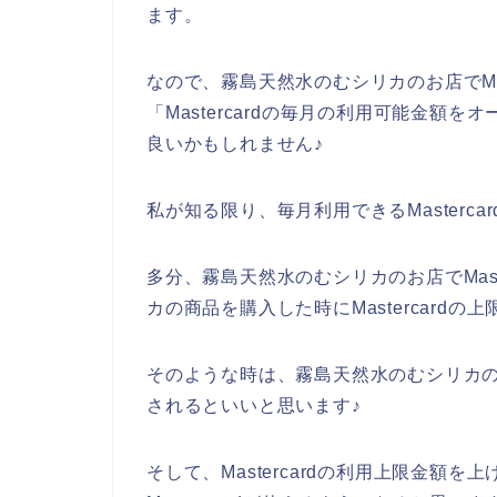
ます。
なので、霧島天然水のむシリカのお店でMas
「Mastercardの毎月の利用可能金額
良いかもしれません♪
私が知る限り、毎月利用できるMasterc
多分、霧島天然水のむシリカのお店でMast
カの商品を購入した時にMastercard
そのような時は、霧島天然水のむシリカのお店
されるといいと思います♪
そして、Mastercardの利用上限金額