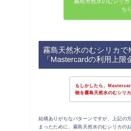
霧島天然水のむシリカでM
ち
霧島天然水のむシリカでMa
「Mastercardの利用
もしかしたら、Master
物を霧島天然水のむシリ
結構ありがちなパターンですが、上記の方みた
まったために、霧島天然水のむシリカのお店で