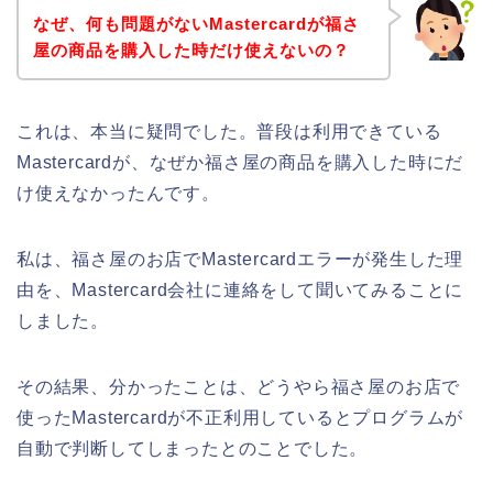
なぜ、何も問題がないMastercardが福さ
屋の商品を購入した時だけ使えないの？
これは、本当に疑問でした。普段は利用できている
Mastercardが、なぜか福さ屋の商品を購入した時にだ
け使えなかったんです。
私は、福さ屋のお店でMastercardエラーが発生した理
由を、Mastercard会社に連絡をして聞いてみることに
しました。
その結果、分かったことは、どうやら福さ屋のお店で
使ったMastercardが不正利用しているとプログラムが
自動で判断してしまったとのことでした。