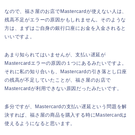
なので、福さ屋のお店でMastercardが使えない人は、
残高不足がエラーの原因かもしれません。そのような
方は、まずはご自身の銀行口座にお金を入金されると
いいですよ。
あまり知られてはいませんが、支払い遅延が
Mastercardエラーの原因の１つにあるみたいですよ。
それに私の知り合いも、Mastercardの引き落とし口座
の残高が不足していたことが、福さ屋のお店で
Mastercardが利用できない原因だったみたいです。
多分ですが、Mastercardの支払い遅延という問題を解
決すれば、福さ屋の商品を購入する時にMastercardは
使えるようになると思います。