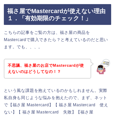
福さ屋でMastercardが使えない理由
１．「有効期限のチェック！」
こちらの記事をご覧の方は、福さ屋の商品を
Mastercardで購入できたら？と考えているのだと思い
ます。でも、、、。
不思議、福さ屋のお店でMastercardが使
えないのはどうしてなの！？
という風な課題を抱えているのかもしれません。実際
私自身も同じような悩みを抱えたので、まず、ネット
で【福さ屋 Mastercard】【 福さ屋 Mastercard 使え
ない】【 福さ屋 Mastercard 失敗】【福さ屋