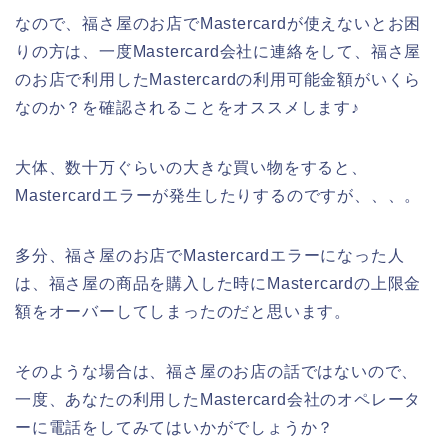
なので、福さ屋のお店でMastercardが使えないとお困
りの方は、一度Mastercard会社に連絡をして、福さ屋
のお店で利用したMastercardの利用可能金額がいくら
なのか？を確認されることをオススメします♪
大体、数十万ぐらいの大きな買い物をすると、
Mastercardエラーが発生したりするのですが、、、。
多分、福さ屋のお店でMastercardエラーになった人
は、福さ屋の商品を購入した時にMastercardの上限金
額をオーバーしてしまったのだと思います。
そのような場合は、福さ屋のお店の話ではないので、
一度、あなたの利用したMastercard会社のオペレータ
ーに電話をしてみてはいかがでしょうか？