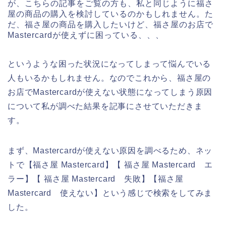
が、こちらの記事をご覧の方も、私と同じように福さ
屋の商品の購入を検討しているのかもしれません。た
だ、福さ屋の商品を購入したいけど、福さ屋のお店で
Mastercardが使えずに困っている、、、
というような困った状況になってしまって悩んでいる
人もいるかもしれません。なのでこれから、福さ屋の
お店でMastercardが使えない状態になってしまう原因
について私が調べた結果を記事にさせていただきま
す。
まず、Mastercardが使えない原因を調べるため、ネッ
トで【福さ屋 Mastercard】【 福さ屋 Mastercard エ
ラー】【 福さ屋 Mastercard 失敗】【福さ屋
Mastercard 使えない】という感じで検索をしてみま
した。