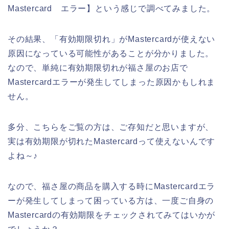
Mastercard エラー】という感じで調べてみました。
その結果、「有効期限切れ」がMastercardが使えない
原因になっている可能性があることが分かりました。
なので、単純に有効期限切れが福さ屋のお店で
Mastercardエラーが発生してしまった原因かもしれま
せん。
多分、こちらをご覧の方は、ご存知だと思いますが、
実は有効期限が切れたMastercardって使えないんです
よね～♪
なので、福さ屋の商品を購入する時にMastercardエラ
ーが発生してしまって困っている方は、一度ご自身の
Mastercardの有効期限をチェックされてみてはいかが