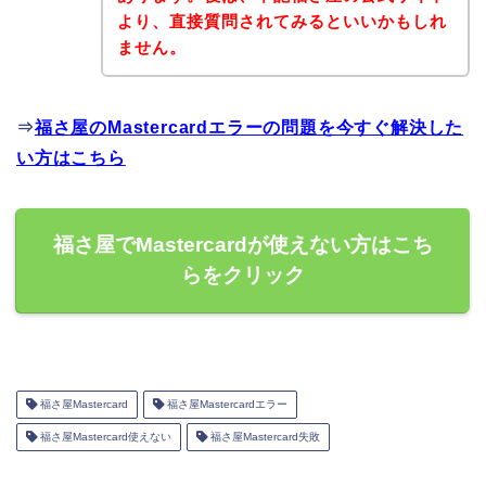
より、直接質問されてみるといいかもしれ
ません。
⇒
福さ屋のMastercardエラーの問題を今すぐ解決した
い方はこちら
福さ屋でMastercardが使えない方はこち
らをクリック
福さ屋Mastercard
福さ屋Mastercardエラー
福さ屋Mastercard使えない
福さ屋Mastercard失敗