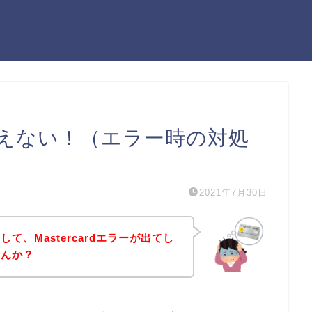
dが使えない！（エラー時の対処
2021年7月30日
て、Mastercardエラーが出てし
せんか？