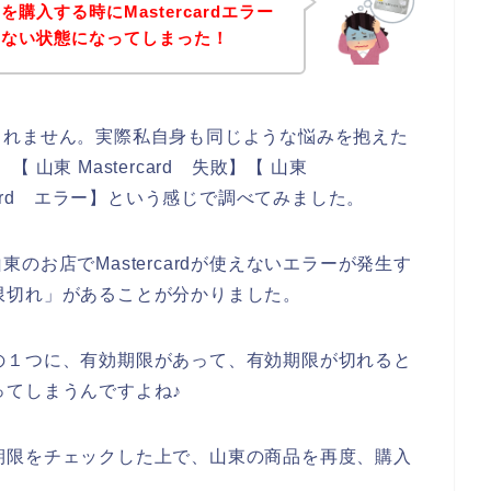
購入する時にMastercardエラー
きない状態になってしまった！
しれません。実際私自身も同じような悩みを抱えた
【 山東 Mastercard 失敗】【 山東
tercard エラー】という感じで調べてみました。
お店でMastercardが使えないエラーが発生す
効期限切れ」があることが分かりました。
原因の１つに、有効期限があって、有効期限が切れると
なってしまうんですよね♪
有効期限をチェックした上で、山東の商品を再度、購入