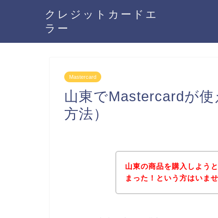
クレジットカードエ
ラー
Mastercard
山東でMastercar
方法）
山東の商品を購入しようとし
まった！という方はいま