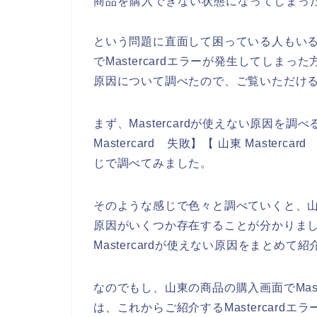
商品を購入できない状態になってしまっ
という問題に直面して困っている人もい
でMastercardエラーが発生してしまった
原因について調べたので、ご覧いただけ
まず、Mastercardが使えない原因を調べる
Mastercard 失敗】【 山東 Masterc
じで調べてみました。
そのような感じで色々と調べていくと、山東の
原因がいくつか存在することが分かりま
Mastercardが使えない原因をまとめ
なのでもし、山東の商品の購入画面でMast
は、これからご紹介するMastercard