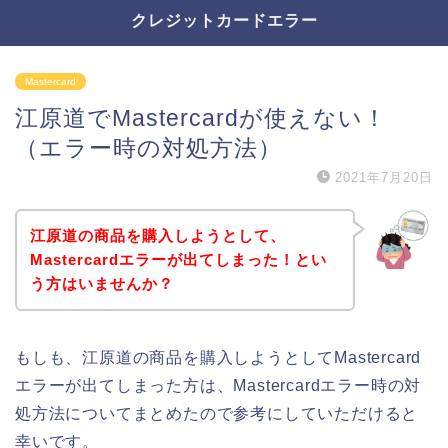
クレジットカードエラー
Mastercard
江原道でMastercardが使えない！
（エラー時の対処方法）
2021年7月20日
江原道の商品を購入しようとして、
Mastercardエラーが出てしまった！とい
う方はいませんか？
もしも、江原道の商品を購入しようとしてMastercard
エラーが出てしまった方は、Mastercardエラー時の対
処方法についてまとめたので参考にしていただけると
幸いです。