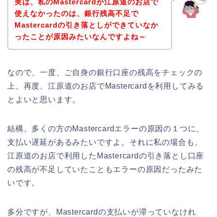
実は、私のMastercardが江原道のお店で
使えなかったのは、銀行残高不足で
Mastercardの引き落としができていなか
ったことが原因みたいなんですよね～
なので、一度、ご自身の銀行口座の残高をチェックの
上、再度、江原道のお店でMastercardを利用してみる
とよいと思います。
結構、多くの方のMastercardエラーの原因の１つに、
支払い遅延があるみたいですよ。それに私の場合も、
江原道のお店で利用したMastercardの引き落とし口座
の残高が不足していたこともエラーの原因だったみた
いです。
多分ですが、Mastercardの支払いが滞っていなけれ