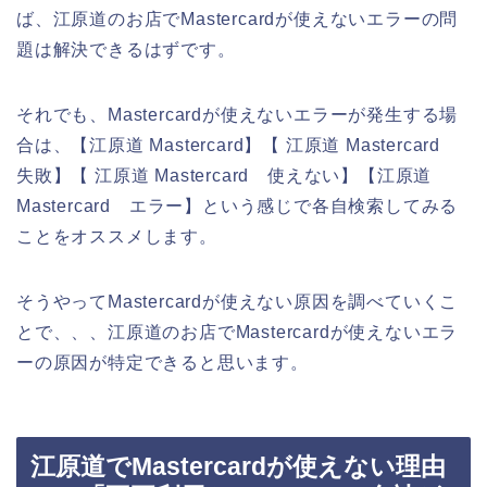
ば、江原道のお店でMastercardが使えないエラーの問
題は解決できるはずです。
それでも、Mastercardが使えないエラーが発生する場
合は、【江原道 Mastercard】【 江原道 Mastercard
失敗】【 江原道 Mastercard 使えない】【江原道
Mastercard エラー】という感じで各自検索してみる
ことをオススメします。
そうやってMastercardが使えない原因を調べていくこ
とで、、、江原道のお店でMastercardが使えないエラ
ーの原因が特定できると思います。
江原道でMastercardが使えない理由