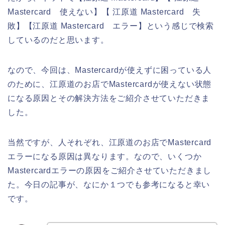
Mastercard 使えない】【 江原道 Mastercard 失
敗】【江原道 Mastercard エラー】という感じで検索
しているのだと思います。
なので、今回は、Mastercardが使えずに困っている人
のために、江原道のお店でMastercardが使えない状態
になる原因とその解決方法をご紹介させていただきま
した。
当然ですが、人それぞれ、江原道のお店でMastercard
エラーになる原因は異なります。なので、いくつか
Mastercardエラーの原因をご紹介させていただきまし
た。今日の記事が、なにか１つでも参考になると幸い
です。