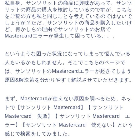
私自身、サンソリットの商品に興味があって、サンソ
リットの商品の購入を検討しているのですが、こちら
をご覧の方も私と同じことを考えているのではないで
しょうか？ただ、サンソリットの商品を購入したいけ
ど、何かしらの理由でサンソリットのお店で
Mastercardエラーが発生して困っている、、、
というような困った状況になってしまって悩んでいる
人もいるかもしれません。そこでこちらのページで
は、サンソリットのMastercardエラーが起きてしまう
原因&解決策を分かりやすく解説させていただきます。
まず、Mastercardが使えない原因を調べるため、ネッ
トで【サンソリット Mastercard】【 サンソリット
Mastercard 失敗】【 サンソリット Mastercard エ
ラー】【サンソリット Mastercard 使えない】という
感じで検索をしてみました。