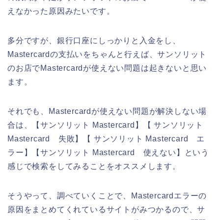
えなかった原因みたいです。
多分ですが、銀行口座にしっかりと入金をし、
Mastercardの支払いをちゃんと行えば、サンソリット
のお店でMastercardが使えない問題は起きないと思い
ます。
それでも、Mastercardが使えない問題が解決しない場
合は、【サンソリット Mastercard】【 サンソリット
Mastercard 失敗】【 サンソリット Mastercard エ
ラー】【サンソリット Mastercard 使えない】という
感じで検索をしてみることをオススメします。
そうやって、調べていくことで、Mastercardエラーの
原因をまとめてくれているサイトがみつかるので、サ