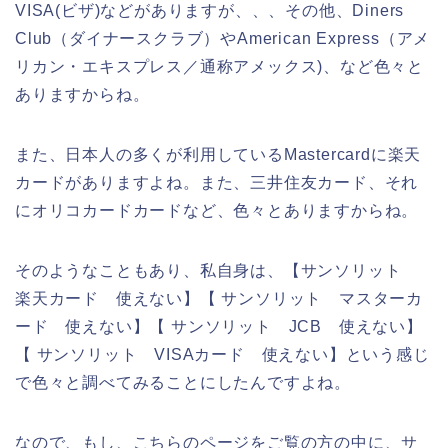
VISA(ビザ)などがありますが、、、その他、Diners
Club（ダイナースクラブ）やAmerican Express（アメ
リカン・エキスプレス／通称アメックス)、など色々と
ありますからね。
また、日本人の多くが利用しているMastercardに楽天
カードがありますよね。また、三井住友カード、それ
にオリコカードカードなど、色々とありますからね。
そのようなこともあり、私自身は、【サンソリット
楽天カード 使えない】【 サンソリット マスターカ
ード 使えない】【 サンソリット JCB 使えない】
【 サンソリット VISAカード 使えない】という感じ
で色々と調べてみることにしたんですよね。
なので、もし、こちらのページをご覧の方の中に、サ