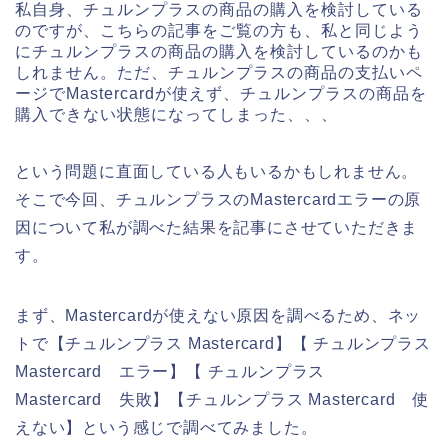
私自身、チュルンプラスの商品の購入を検討している
のですが、こちらの記事をご覧の方も、私と同じよう
にチュルンプラスの商品の購入を検討しているのかも
しれません。ただ、チュルンプラスの商品の支払いペ
ージでMastercardが使えず、チュルンプラスの商品を
購入できない状態になってしまった、、、
という問題に直面している人もいるかもしれません。
そこで今回、チュルンプラスのMastercardエラーの原
因について私が調べた結果を記事にさせていただきま
す。
まず、Mastercardが使えない原因を調べるため、ネッ
トで【チュルンプラス Mastercard】【 チュルンプラス
Mastercard エラー】【 チュルンプラス
Mastercard 失敗】【チュルンプラス Mastercard 使
えない】という感じで調べてみました。