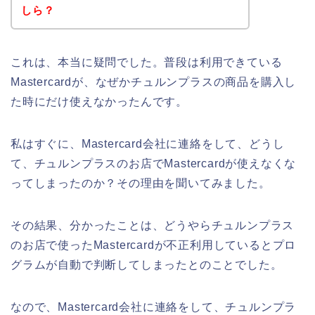
しら？
これは、本当に疑問でした。普段は利用できている
Mastercardが、なぜかチュルンプラスの商品を購入し
た時にだけ使えなかったんです。
私はすぐに、Mastercard会社に連絡をして、どうし
て、チュルンプラスのお店でMastercardが使えなくな
ってしまったのか？その理由を聞いてみました。
その結果、分かったことは、どうやらチュルンプラス
のお店で使ったMastercardが不正利用しているとプロ
グラムが自動で判断してしまったとのことでした。
なので、Mastercard会社に連絡をして、チュルンプラ