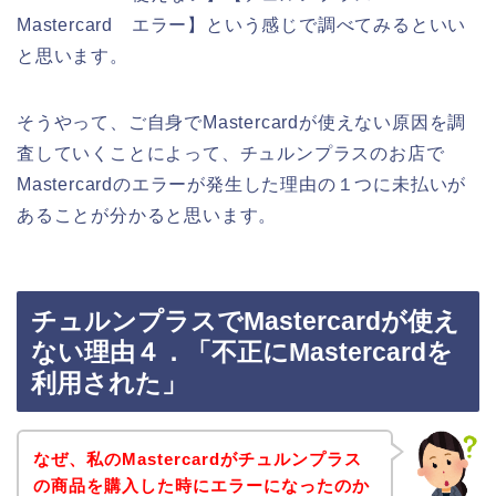
Mastercard エラー】という感じで調べてみるといい
と思います。
そうやって、ご自身でMastercardが使えない原因を調
査していくことによって、チュルンプラスのお店で
Mastercardのエラーが発生した理由の１つに未払いが
あることが分かると思います。
チュルンプラスでMastercardが使え
ない理由４．「不正にMastercardを
利用された」
なぜ、私のMastercardがチュルンプラス
の商品を購入した時にエラーになったのか