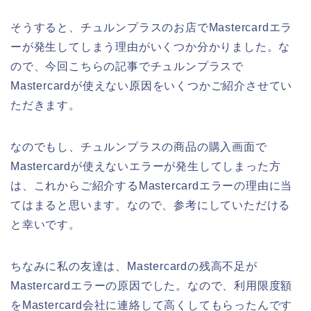
そうすると、チュルンプラスのお店でMastercardエラ
ーが発生してしまう理由がいくつか分かりました。な
ので、今回こちらの記事でチュルンプラスで
Mastercardが使えない原因をいくつかご紹介させてい
ただきます。
なのでもし、チュルンプラスの商品の購入画面で
Mastercardが使えないエラーが発生してしまった方
は、これからご紹介するMastercardエラーの理由に当
てはまると思います。なので、参考にしていただける
と幸いです。
ちなみに私の友達は、Mastercardの残高不足が
Mastercardエラーの原因でした。なので、利用限度額
をMastercard会社に連絡して高くしてもらったんです