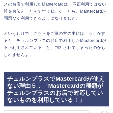
スのお店で利用したMastercardは、不正利用ではない
旨をお伝えしたんですよね。そしたら、Mastercardが
問題なく利用できるようになりました。
というわけで、こちらをご覧の方の中には、もしかす
ると、チュルンプラスのお店で利用したMastercardが
不正利用されている！と、判断されてしまったのかも
しれませんよ。
チュルンプラスでMastercardが使え
ない理由５．「Mastercardの種類が
チュルンプラスのお店で対応してい
ないものを利用している！」