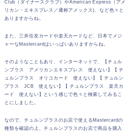
Club（ダイナースクラブ）やAmerican Express（アメ
リカン・エキスプレス／通称アメックス)、など色々と
ありますからね。
また、三井住友カードや楽天カードなど、日本でメジ
ャーなMastercardはいっぱいありますからね。
そのようなこともあり、インターネットで、【チュル
ンプラス アメリカンエキスプレス 使えない】【 チ
ュルンプラス オリコカード 使えない】【 チュルン
プラス JCB 使えない】【 チュルンプラス 楽天カ
ード 使えない】という感じで色々と検索してみるこ
とにしました。
なので、チュルンプラスのお店で使えるMastercardの
種類を確認の上、チュルンプラスのお店で商品を購入