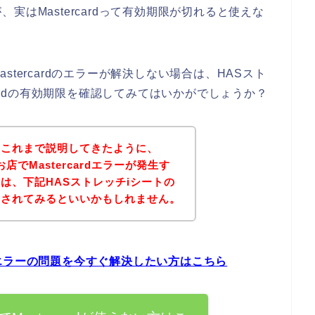
はMastercardって有効期限が切れると使えな
tercardのエラーが解決しない場合は、HASスト
cardの有効期限を確認してみてはいかがでしょうか？
？これまで説明してきたように、
店でMastercardエラーが発生す
は、下記HASストレッチiシートの
問されてみるといいかもしれません。
ardエラーの問題を今すぐ解決したい方はこちら