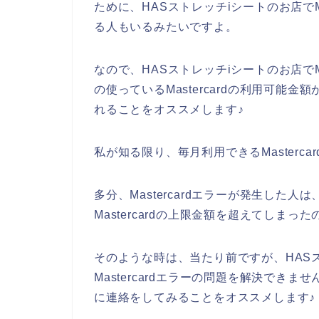
ために、HASストレッチiシートのお店でM
る人もいるみたいですよ。
なので、HASストレッチiシートのお店でM
の使っているMastercardの利用可能金額
れることをオススメします♪
私が知る限り、毎月利用できるMasterc
多分、Mastercardエラーが発生した
Mastercardの上限金額を超えてしまっ
そのような時は、当たり前ですが、HAS
Mastercardエラーの問題を解決できませ
に連絡をしてみることをオススメします♪