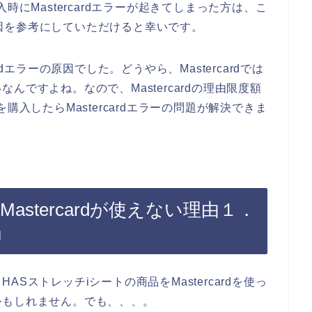
時にMastercardエラーが起きてしまった方は、こ
の原因を参考にしていただけると幸いです。
dエラーの原因でした。どうやら、Mastercardでは
ですよね。なので、Mastercardの理由限度額
購入したらMastercardエラーの問題が解決できま
astercardが使えない理由１．
」
Sストレッチiシートの商品をMastercardを使っ
かもしれません。でも、、、。