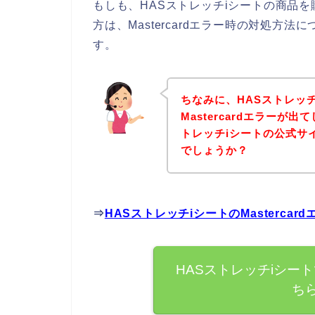
もしも、HASストレッチiシートの商品を購
方は、Mastercardエラー時の対処方
す。
ちなみに、HASストレッ
Mastercardエラーが
トレッチiシートの公式サ
でしょうか？
⇒
HASストレッチiシートのMasterc
HASストレッチiシートで
ち