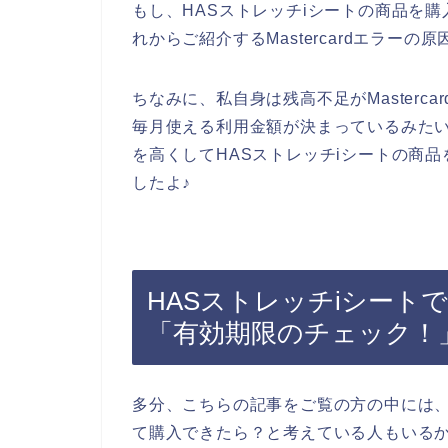
もし、HASストレッチiシートの商品を購入
れからご紹介するMastercardエラー
ちなみに、私自身は残高不足がMastercar
毎月使える利用金額が決まっているみたいなん
を高くしてHASストレッチiシートの商品を
したよ♪
HASストレッチiシートでM
「有効期限のチェック！
多分、こちらの記事をご覧の方の中には、HA
て購入できたら？と考えている人もいる