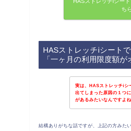
HASストレッチiシートで
ち
HASストレッチiシートでM
「一ヶ月の利用限度額が
実は、HASストレッチiシー
出てしまった原因の１つに、
があるみたいなんですよね(･
結構ありがちな話ですが、上記の方みたいにM