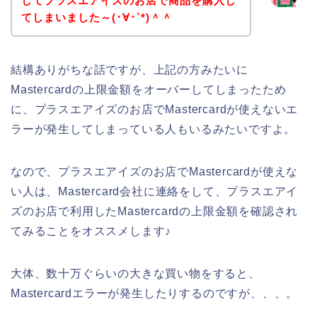
してプラスエアイズのお店で商品を購入し
てしまいました～(･∀･`*)＾＾
結構ありがちな話ですが、上記の方みたいに
Mastercardの上限金額をオーバーしてしまったため
に、プラスエアイズのお店でMastercardが使えないエ
ラーが発生してしまっている人もいるみたいですよ。
なので、プラスエアイズのお店でMastercardが使えな
い人は、Mastercard会社に連絡をして、プラスエアイ
ズのお店で利用したMastercardの上限金額を確認され
てみることをオススメします♪
大体、数十万ぐらいの大きな買い物をすると、
Mastercardエラーが発生したりするのですが、、、。