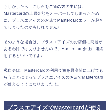
もしかしたら、こちらをご覧の方の中には、
Mastercardの上限金額をオーバーしてしまったため
に、プラスエアイズのお店でMastercardエラーが起き
てしまったのかもしれません♪
そのような場合は、プラスエアイズのお店側に問題が
あるわけではありませんので、Mastercard会社に連絡
をするといいですよ♪
私自身は、Mastercardの利用金額を最高値に上げても
らうことによってプラスエアイズのお店でMastercard
が使えるようになりましたよ。
プラスエアイズでMastercardが使え