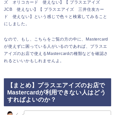
ズ オリコカード 使えない】【 プラスエアイズ
JCB 使えない】【 プラスエアイズ 三井住友カー
ド 使えない】という感じで色々と検索してみること
にしました。
なので、もし、こちらをご覧の方の中に、Mastercard
が使えずに困っている人がいるのであれば、プラスエ
アイズのお店で使えるMastercardの種類などを確認さ
れるといいかもしれませんよ。
【まとめ】プラスエアイズのお店で
Mastercardが利用できない人はどう
すればよいのか？