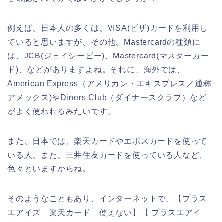
例えば、日本人の多くは、VISA(ビザ)カードを利用し
ていると思いますが、その他、Mastercardの種類に
は、JCB(ジェイシービー)、Mastercard(マスターカー
ド)、などがありますよね。それに、海外では、
American Express（アメリカン・エキスプレス／通称
アメックス)やDiners Club（ダイナースクラブ）など
がよく使われるみたいです。
また、日本では、楽天カードやエポスカードを使って
いる人、また、三井住友カードを使っている人など、
色々といますからね。
そのようなこともあり、インターネットで、【プラス
エアイズ 楽天カード 使えない】【 プラスエアイ