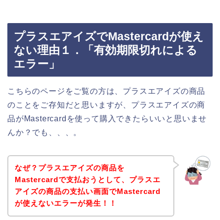
プラスエアイズでMastercardが使え
ない理由１．「有効期限切れによる
エラー」
こちらのページをご覧の方は、プラスエアイズの商品
のことをご存知だと思いますが、プラスエアイズの商
品がMastercardを使って購入できたらいいと思いませ
んか？でも、、、。
なぜ？プラスエアイズの商品を
Mastercardで支払おうとして、プラスエ
アイズの商品の支払い画面でMastercard
が使えないエラーが発生！！