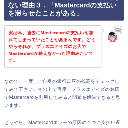
ない理由３．「Mastercardの支払い
を滞らせたことがある」
実は私、過去にMastercardの支払いを忘
れてしまっていたことがあるんです。どう
やらそれが、プラスエアイズのお店で
Mastercardが使えなかった理由みたいで
す。
なので、一度、ご自身の銀行口座の残高をチェックし
てみて下さい。その上で再度、プラスエアイズのお店
でMastercardを利用してみると問題を解決できると思
います。
どうやら、Mastercardエラーの原因の１つに支払い遅