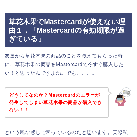
草花木果でMastercardが使えない理
由１．「Mastercardの有効期限が過
ぎている」
友達から草花木果の商品のことを教えてもらった時
に、草花木果の商品をMastercardで今すぐ購入した
い！と思ったんですよね。でも、、、。
どうしてなのか？Mastercardのエラーが
発生してしまい草花木果の商品が購入でき
ない！！
という風な感じで困っているのだと思います。実際私