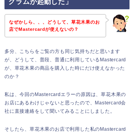
グラムが起動した」
なぜかしら、、、どうして、草花木果のお
店でMastercardが使えないの？
多分、こちらをご覧の方も同じ気持ちだと思います
が、どうして、普段、普通に利用しているMastercard
が、草花木果の商品を購入した時にだけ使えなかった
のか？
私は、今回のMastercardエラーの原因は、草花木果の
お店にあるわけじゃないと思ったので、Mastercard会
社に直接連絡をして聞いてみることにしました。
そしたら、草花木果のお店で利用した私のMastercard