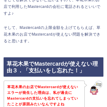
店で利用したMastercardの会社に電話されるといいで
すよ♪
そして、Mastercardの上限金額を上げてもらえば、草
花木果のお店でMastercardが使えない問題を解決でき
ると思います。
草花木果でMastercardが使えない理
由３．「支払いをし忘れた！」
草花木果のお店でMastercardが使えない
エラーが発生した理由は、私が過去に
Mastercardの支払いを忘れてしまってい
たことが原因みたいなんですよね