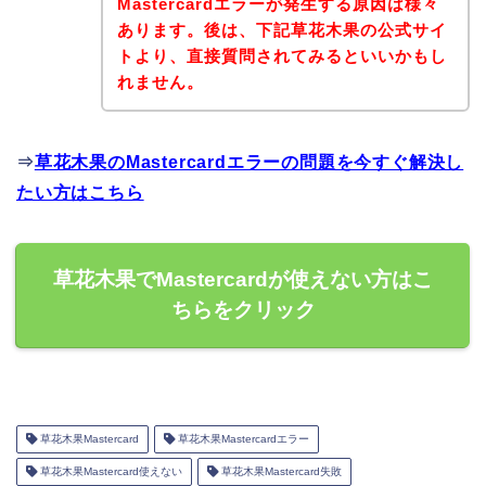
Mastercardエラーが発生する原因は様々
あります。後は、下記草花木果の公式サイ
トより、直接質問されてみるといいかもし
れません。
⇒
草花木果のMastercardエラーの問題を今すぐ解決し
たい方はこちら
草花木果でMastercardが使えない方はこ
ちらをクリック
草花木果Mastercard
草花木果Mastercardエラー
草花木果Mastercard使えない
草花木果Mastercard失敗