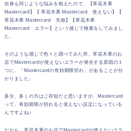
自身も同じような悩みを抱えたので、【草花木果
Mastercard】【 草花木果 Mastercard 使えない】【
草花木果 Mastercard 失敗】【草花木果
Mastercard エラー】という感じで検索をしてみまし
た。
そのような感じで色々と調べてみた所、草花木果のお
店でMastercardが使えないエラーが発生する原因の１
つに、「Mastercardの有効期限切れ」があることが分
かりました。
多分、多くの方はご存知だと思いますが、Mastercard
って、有効期限が切れると使えない設定になっている
んですよね♪
だから、草花木果のお店でMastercardが使えないエラ