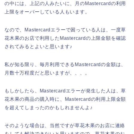
の中には、上記の人みたいに、月のMastercardの利用
上限をオーバーしている人もいます。
なので、Mastercardエラーで困っている人は、一度草
花木果のお店で利用したMastercardの上限金額を確認
されてみるとよいと思います♪
私が知る限り、毎月利用できるMastercardの金額は、
月数十万程度だと思いますが、、、。
もしかしたら、Mastercardエラーが発生した人は、草
花木果の商品の購入時に、Mastercardの利用上限金額
を超えてしまったのかもしれませんよ♪
そのような場合は、当然ですが草花木果のお店に連絡
をしても解決できないと思いますので、草花木果のお