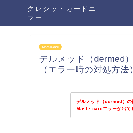
クレジットカードエ
ラー
Mastercard
デルメッド（dermed）
（エラー時の対処方法
デルメッド（dermed）
Mastercardエラー