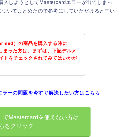
入しようとしてMastercardエラーが出てしまっ
方法についてまとめたので参考にしていただけると幸い
ermed）の商品を購入する時に
が出てしまった方は、まずは、下記デルメ
式サイトをチェックされてみてはいかが
ardエラーの問題を今すぐ解決したい方はこちら
でMastercardを使えない方は
らをクリック