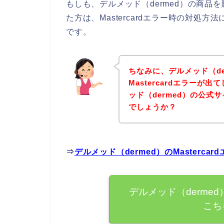
もしも、デルメッド（dermed）の商品を購
た方は、Mastercardエラー時の対処
です。
ちなみに、デルメッド（d
Mastercardエラー
ッド（dermed）の公
でしょうか？
⇒
デルメッド（dermed）のMasterc
デルメッド（dermed）
こち