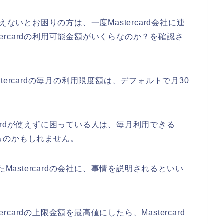
が使えないとお困りの方は、一度Mastercard会社に連
tercardの利用可能金額がいくらなのか？を確認さ
ercardの毎月の利用限度額は、デフォルトで月30
rcardが使えずに困っている人は、毎月利用できる
いるのかもしれません。
Mastercardの会社に、事情を説明されるといい
rcardの上限金額を最高値にしたら、Mastercard