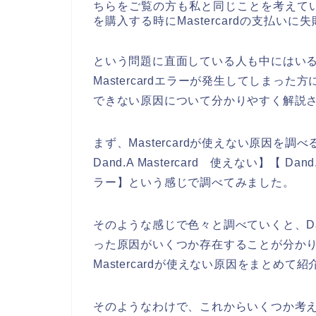
ちらをご覧の方も私と同じことを考えてい
を購入する時にMastercardの支払い
という問題に直面している人も中にはいる
Mastercardエラーが発生してしまった方に
できない原因について分かりやすく解説
まず、Mastercardが使えない原因を調べるた
Dand.A Mastercard 使えない】【 Dand.
ラー】という感じで調べてみました。
そのような感じで色々と調べていくと、Dand
った原因がいくつか存在することが分かり
Mastercardが使えない原因をまとめ
そのようなわけで、これからいくつか考えられ