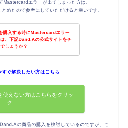
Mastercardエラーが出てしまった方は、
いてまとめたので参考にしていただけると幸いです。
を購入する時にMastercardエラー
は、下記Dand.Aの公式サイトをチ
がでしょうか？
問題を今すぐ解決したい方はこちら
cardを使えない方はこちらをクリッ
ク
、Dand.Aの商品の購入を検討しているのですが、こ