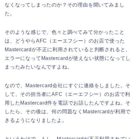
なくなってしまったのか？その理由を聞いてみまし
た。
そのような感じで、色々と調べてみて分かったこと
は、どうやらAFC（エーエフシー）のお店で使った
Mastercardが不正に利用されていると判断されると、
エラーになってMastercardが使えない状態になってし
まったみたいなんですよね。
なので、Mastercard会社にすぐに連絡をしました。そ
して、その担当者にAFC（エーエフシー）のお店で利
用したMastercard件を電話でお話したんですよね。そ
したら、その後は、何の問題なくMastercardが利用で
きるようになりましたよ。
というわけで、もし、Mastercardが不正利用されてい