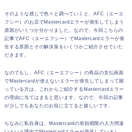
そのような感じで色々と調べていくと、AFC（エーエ
フシー）のお店でMastercardエラーが発生してしまう
原因がいくつか分かりました。なので、今回こちらの
記事でAFC（エーエフシー）でMastercardエラーが発
生する原因とその解決策をいくつかご紹介させていた
だきます。
なのでもし、AFC（エーエフシー）の商品の支払画面
でMastercardが使えないエラーが発生してしまって困
っている方は、これからご紹介するMastercardエラー
の理由に当てはまると思います。なので、今回の記事
が少しでもあなたのお役に立てると嬉しいです。
ちなみに私自身は、Mastercardの有効期限の入力間違
いという理由でMastercardエラーが発生していまし