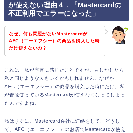
が使えない理由４．「Mastercardの
不正利用でエラーになった」
なぜ、何も問題がないMastercardが
AFC（エーエフシー）の商品を購入した時
だけ使えないの？
これは、私が率直に感じたことですが、もしかしたら
私と同じような人もいるかもしれません。なぜか
AFC（エーエフシー）の商品を購入した時にだけ、私
が普段使っているMastercardが使えなくなってしまっ
たんですよね。
私はすぐに、Mastercard会社に連絡をして、どうし
て、AFC（エーエフシー）のお店でMastercardが使え