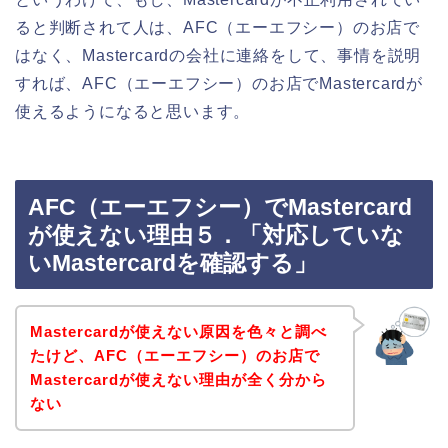
ると判断されて人は、AFC（エーエフシー）のお店で
はなく、Mastercardの会社に連絡をして、事情を説明
すれば、AFC（エーエフシー）のお店でMastercardが
使えるようになると思います。
AFC（エーエフシー）でMastercard
が使えない理由５．「対応していな
いMastercardを確認する」
Mastercardが使えない原因を色々と調べ
たけど、AFC（エーエフシー）のお店で
Mastercardが使えない理由が全く分から
ない