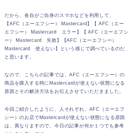
だから、各自がご自身のスマホなどを利用して、
【AFC（エーエフシー） Mastercard】【 AFC（エー
エフシー） Mastercard エラー】【 AFC（エーエフシ
ー） Mastercard 失敗】【AFC（エーエフシー）
Mastercard 使えない】という感じで調べているのだ
と思います。
なので、こちらの記事では、AFC（エーエフシー）の
商品を購入する時にMastercardが使えない状態になる
原因とその解決方法をお伝えさせていただきました。
今回ご紹介したように、人それぞれ、AFC（エーエフ
シー）のお店でMastercardが使えない状態になる原因
は、異なりますので、今日の記事が何か１つでも参考