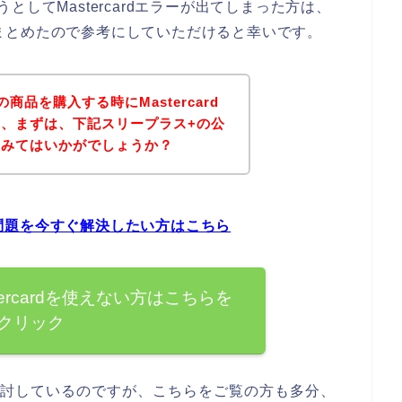
してMastercardエラーが出てしまった方は、
いてまとめたので参考にしていただけると幸いです。
品を購入する時にMastercard
、まずは、下記スリープラス+の公
てみてはいかがでしょうか？
ーの問題を今すぐ解決したい方はこちら
ercardを使えない方はこちらを
クリック
検討しているのですが、こちらをご覧の方も多分、