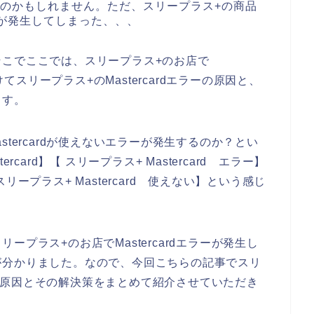
るのかもしれません。ただ、スリープラス+の商品
ラーが発生してしまった、、、
こでここでは、スリープラス+のお店で
けてスリープラス+のMastercardエラーの原因と、
ます。
tercardが使えないエラーが発生するのか？とい
card】【 スリープラス+ Mastercard エラー】
【スリープラス+ Mastercard 使えない】という感じ
プラス+のお店でMastercardエラーが発生し
が分かりました。なので、今回こちらの記事でスリ
生する原因とその解決策をまとめて紹介させていただき