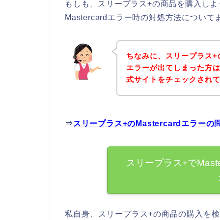
もしも、スリープラス+の商品を購入しようと
Mastercardエラー時の対処方法につ
ちなみに、スリープラス+の商
エラーが出てしまった方は
式サイトをチェックされ
⇒
スリープラス+のMastercardエラ
スリープラス+でMast
私自身、スリープラス+の商品の購入を