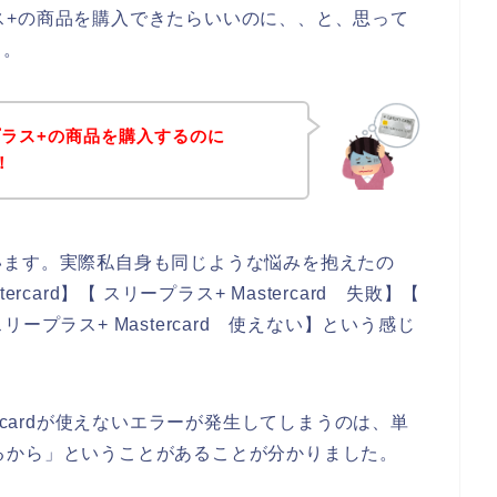
プラス+の商品を購入できたらいいのに、、と、思って
、。
ラス+の商品を購入するのに
！
います。実際私自身も同じような悩みを抱えたの
card】【 スリープラス+ Mastercard 失敗】【
スリープラス+ Mastercard 使えない】という感じ
rcardが使えないエラーが発生してしまうのは、単
ているから」ということがあることが分かりました。