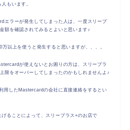
いる人もいます。
cardエラーが発生してしまった人は、一度スリープ
の上限金額を確認されてみるとよいと思います♪
体月50万以上を使うと発生すると思いますが、、、。
tercardが使えないとお困りの方は、スリープラ
rdの上限をオーバーしてしまったのかもしれませんよ♪
したMastercardの会社に直接連絡をするとい
額を上げることによって、スリープラス+のお店で
。