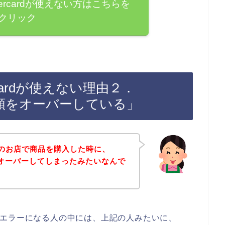
ercardが使えない方はこちらを
クリック
cardが使えない理由２．
限度額をオーバーしている」
のお店で商品を購入した時に、
金額をオーバーしてしまったみたいなんで
ardエラーになる人の中には、上記の人みたいに、