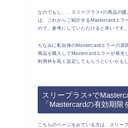
なのでもし、、スリープラス+の商品の購入画
は、これからご紹介するMastercard
ので、参考にしていただけると幸いです
ちなみに私自身のMastercardエラー
商品を購入してMastercardエラーが発生
利用枠を高く設定してもらうといいかもし
スリープラス+でMaster
「Mastercardの有効期
こちらのページをみている方は、スリー