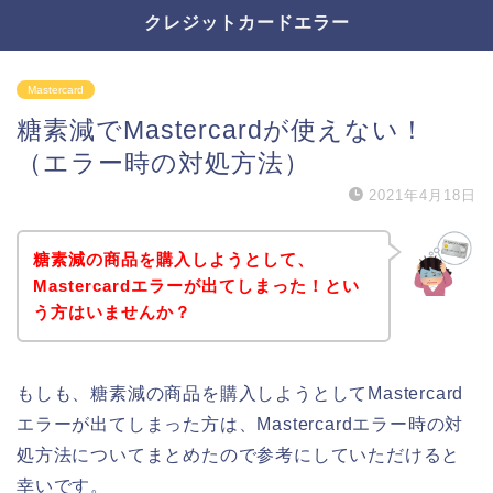
クレジットカードエラー
Mastercard
糖素減でMastercardが使えない！
（エラー時の対処方法）
2021年4月18日
糖素減の商品を購入しようとして、
Mastercardエラーが出てしまった！とい
う方はいませんか？
もしも、糖素減の商品を購入しようとしてMastercard
エラーが出てしまった方は、Mastercardエラー時の対
処方法についてまとめたので参考にしていただけると
幸いです。