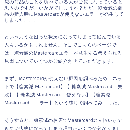
減の商品のことを調べている人がご覧になっていると
思うのですが、いかがでしょうか？ただ、糖素減の商
品の購入時にMastercardが使えないエラーが発生して
しまった、、、
というような困った状況になってしまって悩んでいる
人もいるかもしれません。そこでこちらのページで
は、糖素減のMastercardエラーが発生する考えられる
原因についていくつかご紹介させていただきます。
まず、Mastercardが使えない原因を調べるため、ネッ
トで【糖素減 Mastercard】【 糖素減 Mastercard 失
敗】【 糖素減 Mastercard 使えない】【糖素減
Mastercard エラー】という感じで調べてみました。
そうすると、糖素減のお店でMastercardの支払いがで
きない状態になってしまう理由がいくつか分かりまし