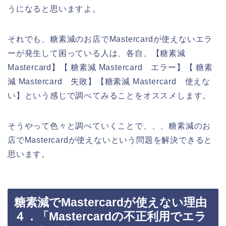
うになると思いますよ。
それでも、糖素減のお店でMastercardが使えないエラ
ーが発生して困っている人は、各自、【糖素減
Mastercard】【 糖素減 Mastercard エラー】【 糖素
減 Mastercard 失敗】【糖素減 Mastercard 使えな
い】という感じで調べてみることをオススメします。
そうやって色々と調べていくことで、、、糖素減のお
店でMastercardが使えないという問題を解決できると
思います。
糖素減でMastercardが使えない理由
４．「Mastercardの不正利用でエラ