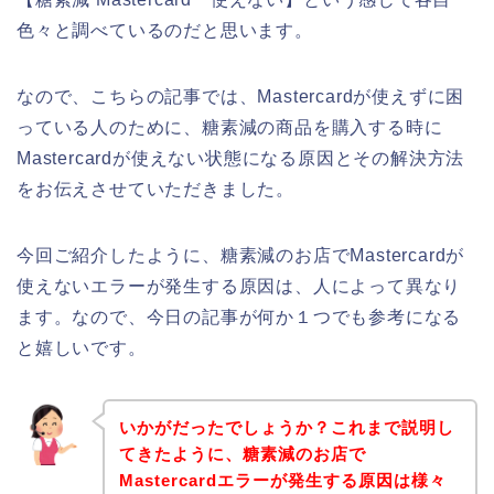
色々と調べているのだと思います。
なので、こちらの記事では、Mastercardが使えずに困
っている人のために、糖素減の商品を購入する時に
Mastercardが使えない状態になる原因とその解決方法
をお伝えさせていただきました。
今回ご紹介したように、糖素減のお店でMastercardが
使えないエラーが発生する原因は、人によって異なり
ます。なので、今日の記事が何か１つでも参考になる
と嬉しいです。
いかがだったでしょうか？これまで説明し
てきたように、糖素減のお店で
Mastercardエラーが発生する原因は様々