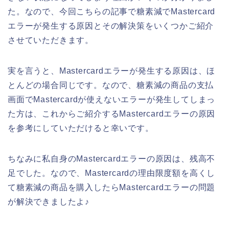
た。なので、今回こちらの記事で糖素減でMastercard
エラーが発生する原因とその解決策をいくつかご紹介
させていただきます。
実を言うと、Mastercardエラーが発生する原因は、ほ
とんどの場合同じです。なので、糖素減の商品の支払
画面でMastercardが使えないエラーが発生してしまっ
た方は、これからご紹介するMastercardエラーの原因
を参考にしていただけると幸いです。
ちなみに私自身のMastercardエラーの原因は、残高不
足でした。なので、Mastercardの理由限度額を高くし
て糖素減の商品を購入したらMastercardエラーの問題
が解決できましたよ♪