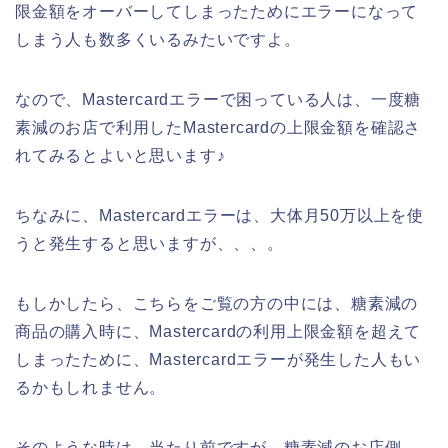
限金額をオーバーしてしまったためにエラーになって
しまう人も数多くいるみたいですよ。
なので、Mastercardエラーで困っている人は、一度糖
素減のお店で利用したMastercardの上限金額を確認さ
れてみるとよいと思います♪
ちなみに、Mastercardエラーは、大体月50万以上を使
うと発生すると思いますが、、、。
もしかしたら、こちらをご覧の方の中には、糖素減の
商品の購入時に、Mastercardの利用上限金額を超えて
しまったために、Mastercardエラーが発生した人もい
るかもしれません。
そのような時は、当たり前ですが、糖素減のお店側