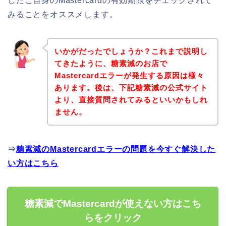
したご自身のMastercardの有効期限をチェックされて
みることをオススメします。
いかがだったでしょうか？これまで説明し
てきたように、糖素減のお店で
Mastercardエラーが発生する原因は様々
あります。後は、下記糖素減の公式サイト
より、直接質問されてみるといいかもしれ
ません。
⇒
糖素減のMastercardエラーの問題を今すぐ解決した
い方はこちら
糖素減でMastercardが使えない方はこち
らをクリック