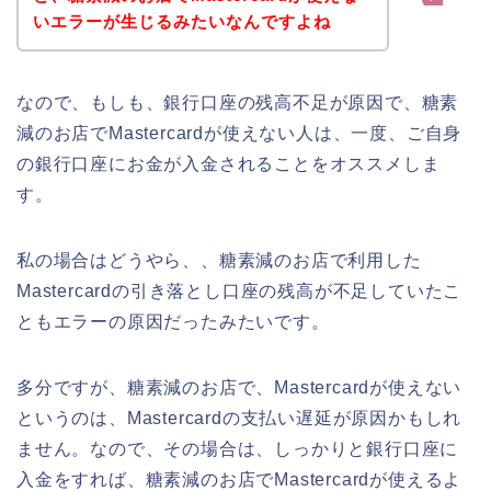
いエラーが生じるみたいなんですよね
なので、もしも、銀行口座の残高不足が原因で、糖素
減のお店でMastercardが使えない人は、一度、ご自身
の銀行口座にお金が入金されることをオススメしま
す。
私の場合はどうやら、、糖素減のお店で利用した
Mastercardの引き落とし口座の残高が不足していたこ
ともエラーの原因だったみたいです。
多分ですが、糖素減のお店で、Mastercardが使えない
というのは、Mastercardの支払い遅延が原因かもしれ
ません。なので、その場合は、しっかりと銀行口座に
入金をすれば、糖素減のお店でMastercardが使えるよ