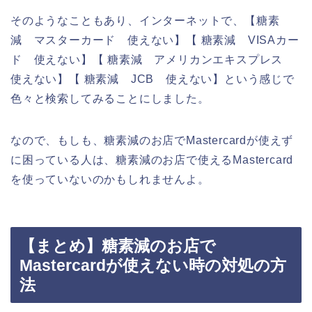
そのようなこともあり、インターネットで、【糖素
減 マスターカード 使えない】【 糖素減 VISAカー
ド 使えない】【 糖素減 アメリカンエキスプレス
使えない】【 糖素減 JCB 使えない】という感じで
色々と検索してみることにしました。
なので、もしも、糖素減のお店でMastercardが使えず
に困っている人は、糖素減のお店で使えるMastercard
を使っていないのかもしれませんよ。
【まとめ】糖素減のお店で
Mastercardが使えない時の対処の方
法