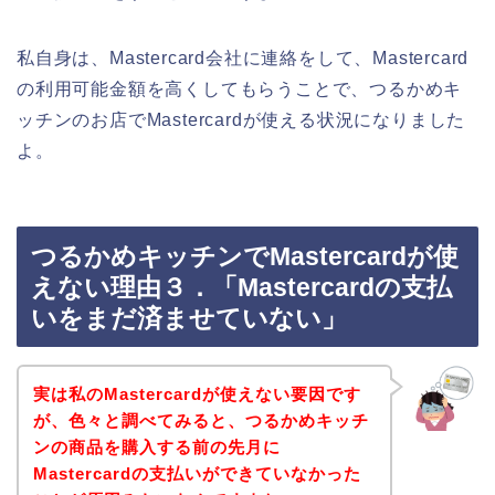
私自身は、Mastercard会社に連絡をして、Mastercard
の利用可能金額を高くしてもらうことで、つるかめキ
ッチンのお店でMastercardが使える状況になりました
よ。
つるかめキッチンでMastercardが使
えない理由３．「Mastercardの支払
いをまだ済ませていない」
実は私のMastercardが使えない要因です
が、色々と調べてみると、つるかめキッチ
ンの商品を購入する前の先月に
Mastercardの支払いができていなかった