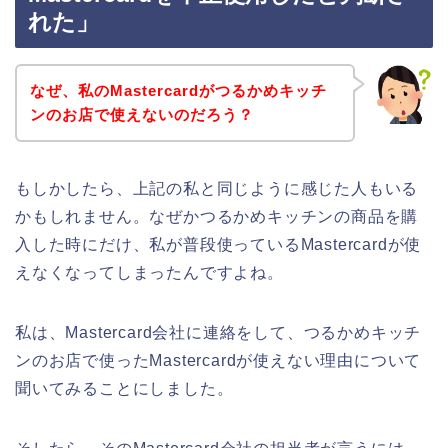
れた」
なぜ、私のMastercardがつるかめキッチ
ンのお店で使えないのだろう？
もしかしたら、上記の私と同じように感じた人もいる
かもしれません。なぜかつるかめキッチンの商品を購
入した時にだけ、私が普段使っているMastercardが使
えなくなってしまったんですよね。
私は、Mastercard会社に連絡をして、つるかめキッチ
ンのお店で使ったMastercardが使えない理由について
聞いてみることにしました。