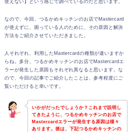
使えない】という感じで調べているのだと思います。
なので、今回、つるかめキッチンのお店でMastercard
が使えずに、困っている人のために、その原因と解決
方法をご紹介させていただきました。
人それぞれ、利用したMastercardの種類が違いますか
らね。多分、つるかめキッチンのお店でMastercardエ
ラーが発生した原因もそれぞれ異なると思います。な
ので、今回の記事でご紹介したことは、参考程度にご
覧いただけると幸いです。
いかがだったでしょうか？これまで説明し
てきたように、つるかめキッチンのお店で
Mastercardエラーが発生する原因は様々
あります。後は、下記つるかめキッチンの