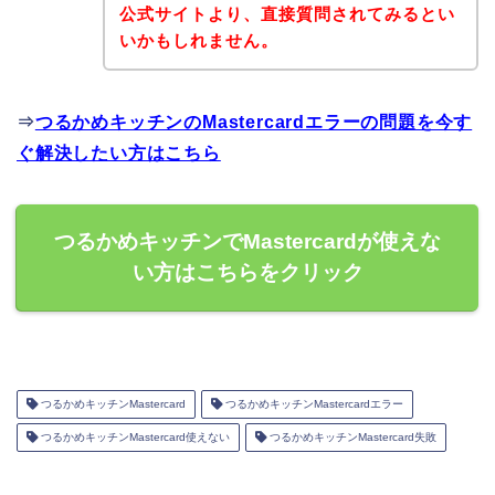
公式サイトより、直接質問されてみるとい
いかもしれません。
⇒
つるかめキッチンのMastercardエラーの問題を今す
ぐ解決したい方はこちら
つるかめキッチンでMastercardが使えな
い方はこちらをクリック
つるかめキッチンMastercard
つるかめキッチンMastercardエラー
つるかめキッチンMastercard使えない
つるかめキッチンMastercard失敗