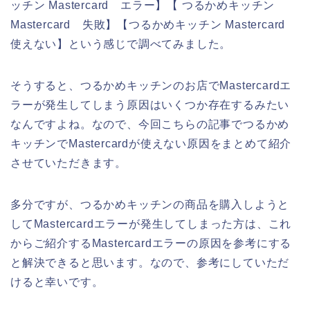
ッチン Mastercard エラー】【 つるかめキッチン
Mastercard 失敗】【つるかめキッチン Mastercard
使えない】という感じで調べてみました。
そうすると、つるかめキッチンのお店でMastercardエ
ラーが発生してしまう原因はいくつか存在するみたい
なんですよね。なので、今回こちらの記事でつるかめ
キッチンでMastercardが使えない原因をまとめて紹介
させていただきます。
多分ですが、つるかめキッチンの商品を購入しようと
してMastercardエラーが発生してしまった方は、これ
からご紹介するMastercardエラーの原因を参考にする
と解決できると思います。なので、参考にしていただ
けると幸いです。