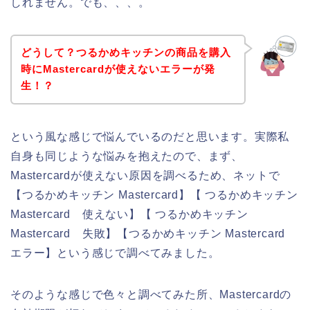
しれません。でも、、、。
どうして？つるかめキッチンの商品を購入
時にMastercardが使えないエラーが発
生！？
という風な感じで悩んでいるのだと思います。実際私
自身も同じような悩みを抱えたので、まず、
Mastercardが使えない原因を調べるため、ネットで
【つるかめキッチン Mastercard】【 つるかめキッチン
Mastercard 使えない】【 つるかめキッチン
Mastercard 失敗】【つるかめキッチン Mastercard
エラー】という感じで調べてみました。
そのような感じで色々と調べてみた所、Mastercardの