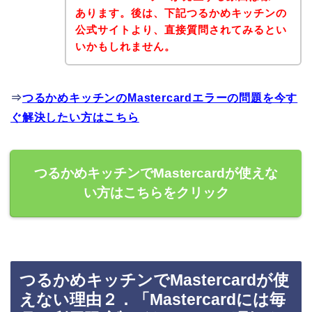
あります。後は、下記つるかめキッチンの
公式サイトより、直接質問されてみるとい
いかもしれません。
⇒
つるかめキッチンのMastercardエラーの問題を今す
ぐ解決したい方はこちら
つるかめキッチンでMastercardが使えな
い方はこちらをクリック
つるかめキッチンでMastercardが使
えない理由２．「Mastercardには毎