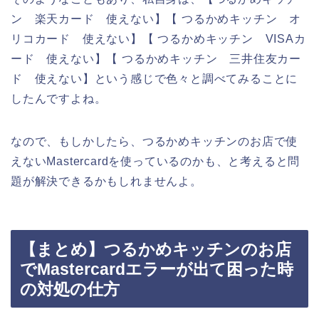
ン 楽天カード 使えない】【 つるかめキッチン オ
リコカード 使えない】【 つるかめキッチン VISAカ
ード 使えない】【 つるかめキッチン 三井住友カー
ド 使えない】という感じで色々と調べてみることに
したんですよね。
なので、もしかしたら、つるかめキッチンのお店で使
えないMastercardを使っているのかも、と考えると問
題が解決できるかもしれませんよ。
【まとめ】つるかめキッチンのお店
でMastercardエラーが出て困った時
の対処の仕方