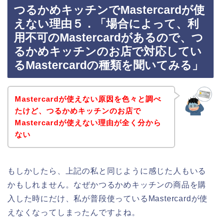
つるかめキッチンでMastercardが使
えない理由５．「場合によって、利
用不可のMastercardがあるので、つ
るかめキッチンのお店で対応してい
るMastercardの種類を聞いてみる」
Mastercardが使えない原因を色々と調べ
たけど、つるかめキッチンのお店で
Mastercardが使えない理由が全く分から
ない
もしかしたら、上記の私と同じように感じた人もいる
かもしれません。なぜかつるかめキッチンの商品を購
入した時にだけ、私が普段使っているMastercardが使
えなくなってしまったんですよね。