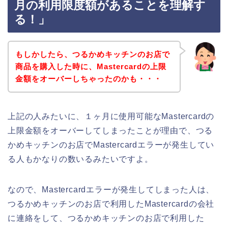
月の利用限度額があることを理解す
る！」
もしかしたら、つるかめキッチンのお店で
商品を購入した時に、Mastercardの上限
金額をオーバーしちゃったのかも・・・
上記の人みたいに、１ヶ月に使用可能なMastercardの
上限金額をオーバーしてしまったことが理由で、つる
かめキッチンのお店でMastercardエラーが発生してい
る人もかなりの数いるみたいですよ。
なので、Mastercardエラーが発生してしまった人は、
つるかめキッチンのお店で利用したMastercardの会社
に連絡をして、つるかめキッチンのお店で利用した