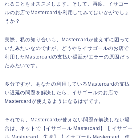
れることをオススメします。そして、再度、イサゴー
ルのお店でMastercardを利用してみてはいかがでしょ
うか？
実際、私の知り合いも、Mastercardが使えずに困って
いたみたいなのですが、どうやらイサゴールのお店で
利用したMastercardの支払い遅延がエラーの原因だっ
たみたいです。
多分ですが、あなたの利用しているMastercardの支払
い遅延の問題を解決したら、イサゴールのお店で
Mastercardが使えるようになるはずです。
それでも、Mastercardが使えない問題が解決しない場
合は、ネットで【イサゴール Mastercard】【 イサゴー
ル Mastercard 失敗】【 イサゴール Mastercard 使