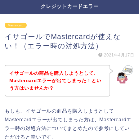
クレジットカードエラー
Mastercard
イサゴールでMastercardが使えな
い！（エラー時の対処方法）
2021年4月17日
イサゴールの商品を購入しようとして、
Mastercardエラーが出てしまった！とい
う方はいませんか？
もしも、イサゴールの商品を購入しようとして
Mastercardエラーが出てしまった方は、Mastercardエ
ラー時の対処方法についてまとめたので参考にしてい
ただけると幸いです。