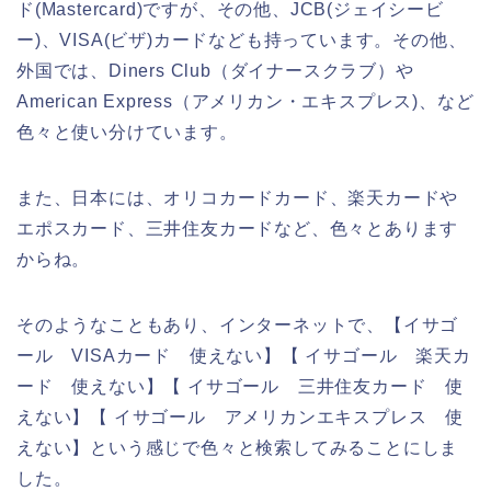
ド(Mastercard)ですが、その他、JCB(ジェイシービ
ー)、VISA(ビザ)カードなども持っています。その他、
外国では、Diners Club（ダイナースクラブ）や
American Express（アメリカン・エキスプレス)、など
色々と使い分けています。
また、日本には、オリコカードカード、楽天カードや
エポスカード、三井住友カードなど、色々とあります
からね。
そのようなこともあり、インターネットで、【イサゴ
ール VISAカード 使えない】【 イサゴール 楽天カ
ード 使えない】【 イサゴール 三井住友カード 使
えない】【 イサゴール アメリカンエキスプレス 使
えない】という感じで色々と検索してみることにしま
した。