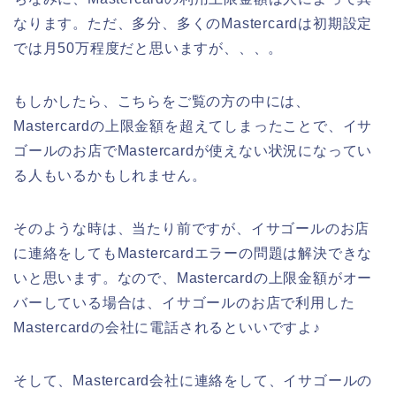
なります。ただ、多分、多くのMastercardは初期設定
では月50万程度だと思いますが、、、。
もしかしたら、こちらをご覧の方の中には、
Mastercardの上限金額を超えてしまったことで、イサ
ゴールのお店でMastercardが使えない状況になってい
る人もいるかもしれません。
そのような時は、当たり前ですが、イサゴールのお店
に連絡をしてもMastercardエラーの問題は解決できな
いと思います。なので、Mastercardの上限金額がオー
バーしている場合は、イサゴールのお店で利用した
Mastercardの会社に電話されるといいですよ♪
そして、Mastercard会社に連絡をして、イサゴールの