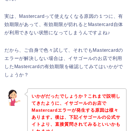
実は、Mastercardって使えなくなる原因の１つに、有
効期限があって、有効期限が切れるとMastercard自体
が利用できない状態になってしまうんですよね♪
だから、ご自身で色々試して、それでもMastercardの
エラーが解決しない場合は、イサゴールのお店で利用
したMastercardの有効期限を確認してみてはいかがで
しょうか？
いかがだったでしょうか？これまで説明し
てきたように、イサゴールのお店で
Mastercardエラーが発生する原因は様々
あります。後は、下記イサゴールの公式サ
イトより、直接質問されてみるといいかも