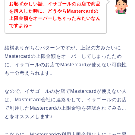
お恥ずかしい話、イサゴールのお店で商品
を購入した時に、どうやらMastercardの
上限金額をオーバーしちゃったみたいなん
ですよね～
結構ありがちなパターンですが、上記の方みたいに
Mastercardの上限金額をオーバーしてしまったため
に、イサゴールのお店でMastercardが使えない可能性
も十分考えられます。
なので、イサゴールのお店でMastercardが使えない人
は、Mastercard会社に連絡をして、イサゴールのお店
で利用したMastercardの上限金額を確認されてみるこ
とをオススメします♪
ちなみに、Mastercardの利用上限金額は人によって異