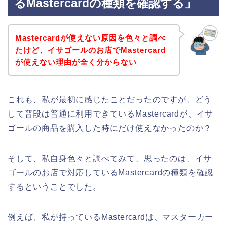
るMastercardの種類を確認する」
Mastercardが使えない原因を色々と調べ
たけど、イサゴールのお店でMastercard
が使えない理由が全く分からない
これも、私が最初に感じたことだったのですが、どう
して普段は普通に利用できているMastercardが、イサ
ゴールの商品を購入した時にだけ使えなかったのか？
そして、私自身色々と調べてみて、思ったのは、イサ
ゴールのお店で対応しているMastercardの種類を確認
するということでした。
例えば、私が持っているMastercardは、マスターカー