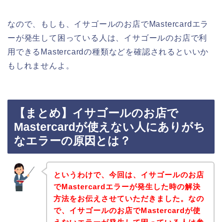
なので、もしも、イサゴールのお店でMastercardエラ
ーが発生して困っている人は、イサゴールのお店で利
用できるMastercardの種類などを確認されるといいか
もしれませんよ。
【まとめ】イサゴールのお店で
Mastercardが使えない人にありがち
なエラーの原因とは？
というわけで、今回は、イサゴールのお店
でMastercardエラーが発生した時の解決
方法をお伝えさせていただきました。なの
で、イサゴールのお店でMastercardが使