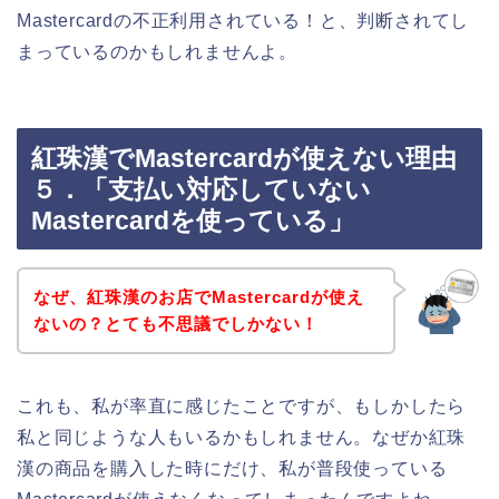
Mastercardの不正利用されている！と、判断されてし
まっているのかもしれませんよ。
紅珠漢でMastercardが使えない理由
５．「支払い対応していない
Mastercardを使っている」
なぜ、紅珠漢のお店でMastercardが使え
ないの？とても不思議でしかない！
これも、私が率直に感じたことですが、もしかしたら
私と同じような人もいるかもしれません。なぜか紅珠
漢の商品を購入した時にだけ、私が普段使っている