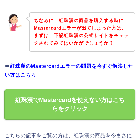
ちなみに、紅珠漢の商品を購入する時に
Mastercardエラーが出てしまった方は、
まずは、下記紅珠漢の公式サイトをチェッ
クされてみてはいかがでしょうか？
⇒
紅珠漢のMastercardエラーの問題を今すぐ解決した
い方はこちら
紅珠漢でMastercardを使えない方はこち
らをクリック
こちらの記事をご覧の方は、紅珠漢の商品を今まさに