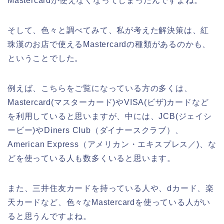
Mastercardが使えなくなってしまったんですよね。
そして、色々と調べてみて、私が考えた解決策は、紅
珠漢のお店で使えるMastercardの種類があるのかも、
ということでした。
例えば、こちらをご覧になっている方の多くは、
Mastercard(マスターカード)やVISA(ビザ)カードなど
を利用していると思いますが、中には、JCB(ジェイシ
ービー)やDiners Club（ダイナースクラブ）、
American Express（アメリカン・エキスプレス／)、な
どを使っている人も数多くいると思います。
また、三井住友カードを持っている人や、dカード、楽
天カードなど、色々なMastercardを使っている人がい
ると思うんですよね。