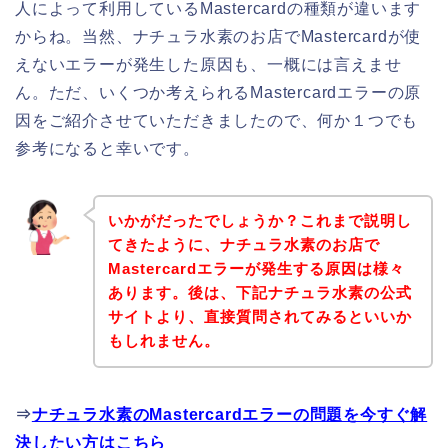
人によって利用しているMastercardの種類が違います
からね。当然、ナチュラ水素のお店でMastercardが使
えないエラーが発生した原因も、一概には言えませ
ん。ただ、いくつか考えられるMastercardエラーの原
因をご紹介させていただきましたので、何か１つでも
参考になると幸いです。
いかがだったでしょうか？これまで説明し
てきたように、ナチュラ水素のお店で
Mastercardエラーが発生する原因は様々
あります。後は、下記ナチュラ水素の公式
サイトより、直接質問されてみるといいか
もしれません。
⇒
ナチュラ水素のMastercardエラーの問題を今すぐ解
決したい方はこちら