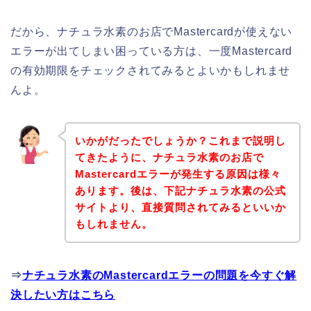
だから、ナチュラ水素のお店でMastercardが使えない
エラーが出てしまい困っている方は、一度Mastercard
の有効期限をチェックされてみるとよいかもしれませ
んよ。
いかがだったでしょうか？これまで説明し
てきたように、ナチュラ水素のお店で
Mastercardエラーが発生する原因は様々
あります。後は、下記ナチュラ水素の公式
サイトより、直接質問されてみるといいか
もしれません。
⇒
ナチュラ水素のMastercardエラーの問題を今すぐ解
決したい方はこちら