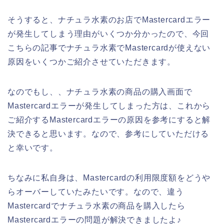
そうすると、ナチュラ水素のお店でMastercardエラー
が発生してしまう理由がいくつか分かったので、今回
こちらの記事でナチュラ水素でMastercardが使えない
原因をいくつかご紹介させていただきます。
なのでもし、、ナチュラ水素の商品の購入画面で
Mastercardエラーが発生してしまった方は、これから
ご紹介するMastercardエラーの原因を参考にすると解
決できると思います。なので、参考にしていただける
と幸いです。
ちなみに私自身は、Mastercardの利用限度額をどうや
らオーバーしていたみたいです。なので、違う
Mastercardでナチュラ水素の商品を購入したら
Mastercardエラーの問題が解決できましたよ♪