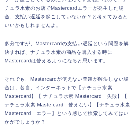
チュラ水素のお店でMastercardエラーが発生した場
合、支払い遅延を起こしていないか？と考えてみると
いいかもしれませんよ。
多分ですが、Mastercardの支払い遅延という問題を解
決すれば、ナチュラ水素の商品を購入する時に
Mastercardは使えるようになると思います。
それでも、Mastercardが使えない問題が解決しない場
合は、各自、インターネットで【ナチュラ水素
Mastercard】【 ナチュラ水素 Mastercard 失敗】【
ナチュラ水素 Mastercard 使えない】【ナチュラ水素
Mastercard エラー】という感じで検索してみてはい
かがでしょうか？