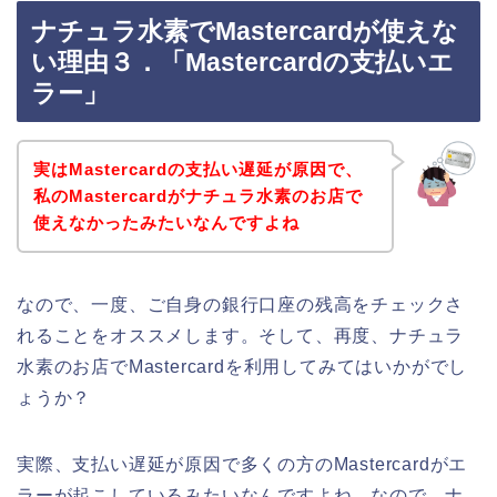
ナチュラ水素でMastercardが使えな
い理由３．「Mastercardの支払いエ
ラー」
実はMastercardの支払い遅延が原因で、
私のMastercardがナチュラ水素のお店で
使えなかったみたいなんですよね
なので、一度、ご自身の銀行口座の残高をチェックさ
れることをオススメします。そして、再度、ナチュラ
水素のお店でMastercardを利用してみてはいかがでし
ょうか？
実際、支払い遅延が原因で多くの方のMastercardがエ
ラーが起こしているみたいなんですよね。なので、ナ