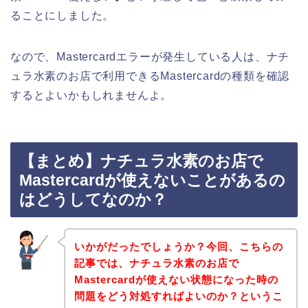
ることにしました。
なので、Mastercardエラーが発生している人は、ナチ
ュラ水素のお店で利用できるMastercardの種類を確認
するとよいかもしれませんよ。
【まとめ】ナチュラ水素のお店で
Mastercardが使えないことがあるの
はどうしてなのか？
いかがだったでしょうか？今回、こちらの
記事では、ナチュラ水素のお店で
Mastercardが使えない状態になった時の
問題をどう対処すればよいのか？というこ