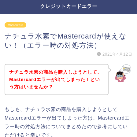
クレジットカードエラー
Mastercard
ナチュラ水素でMastercardが使えな
い！（エラー時の対処方法）
2021年4月12日
ナチュラ水素の商品を購入しようとして、
Mastercardエラーが出てしまった！とい
う方はいませんか？
もしも、ナチュラ水素の商品を購入しようとして
Mastercardエラーが出てしまった方は、Mastercardエ
ラー時の対処方法についてまとめたので参考にしてい
ただけると幸いです。