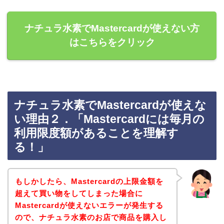
ナチュラ水素でMastercardが使えない方
はこちらをクリック
ナチュラ水素でMastercardが使えな
い理由２．「Mastercardには毎月の
利用限度額があることを理解す
る！」
もしかしたら、Mastercardの上限金額を
超えて買い物をしてしまった場合に
Mastercardが使えないエラーが発生する
ので、ナチュラ水素のお店で商品を購入し