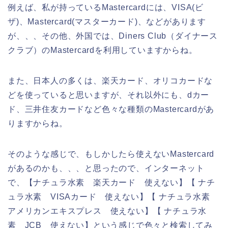
例えば、私が持っているMastercardには、VISA(ビ
ザ)、Mastercard(マスターカード)、などがあります
が、、、その他、外国では、Diners Club（ダイナース
クラブ）のMastercardを利用していますからね。
また、日本人の多くは、楽天カード、オリコカードな
どを使っていると思いますが、それ以外にも、dカー
ド、三井住友カードなど色々な種類のMastercardがあ
りますからね。
そのような感じで、もしかしたら使えないMastercard
があるのかも、、、と思ったので、インターネット
で、【ナチュラ水素 楽天カード 使えない】【 ナチ
ュラ水素 VISAカード 使えない】【 ナチュラ水素
アメリカンエキスプレス 使えない】【 ナチュラ水
素 JCB 使えない】という感じで色々と検索してみ