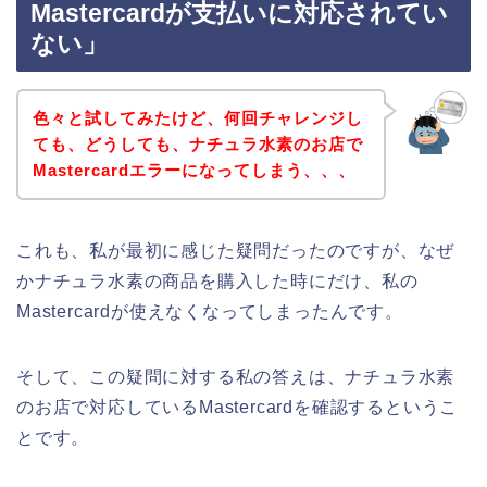
Mastercardが支払いに対応されてい
ない」
色々と試してみたけど、何回チャレンジし
ても、どうしても、ナチュラ水素のお店で
Mastercardエラーになってしまう、、、
これも、私が最初に感じた疑問だったのですが、なぜ
かナチュラ水素の商品を購入した時にだけ、私の
Mastercardが使えなくなってしまったんです。
そして、この疑問に対する私の答えは、ナチュラ水素
のお店で対応しているMastercardを確認するというこ
とです。