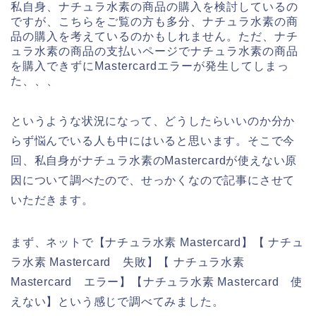
私自身、ナチュラ水素の商品の購入を検討しているの
ですが、こちらをご覧の方も多分、ナチュラ水素の商
品の購入を考えているのかもしれません。ただ、ナチ
ュラ水素の商品の支払いページでナチュラ水素の商品
を購入できずにMastercardエラーが発生してしまっ
た、、、
というような状況になって、どうしたらいいのか分か
らず悩んでいる人も中にはいると思います。そこで今
回、私自身がナチュラ水素のMastercardが使えない原
因について調べたので、せっかくなので記事にさせて
いただきます。
まず、ネットで【ナチュラ水素 Mastercard】【 ナチュ
ラ水素 Mastercard 失敗】【 ナチュラ水素
Mastercard エラー】【ナチュラ水素 Mastercard 使
えない】という感じで調べてみました。