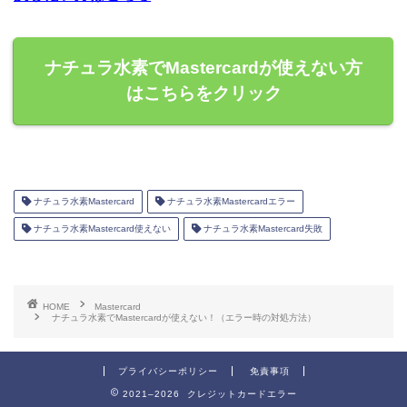
ナチュラ水素でMastercardが使えない方
はこちらをクリック
ナチュラ水素Mastercard
ナチュラ水素Mastercardエラー
ナチュラ水素Mastercard使えない
ナチュラ水素Mastercard失敗
HOME
Mastercard
ナチュラ水素でMastercardが使えない！（エラー時の対処方法）
プライバシーポリシー
免責事項
2021–2026 クレジットカードエラー