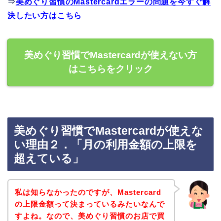
⇒
美めぐり習慣のMastercardエラーの問題を今すぐ解
決したい方はこちら
美めぐり習慣でMastercardが使えない方
はこちらをクリック
美めぐり習慣でMastercardが使えな
い理由２．「月の利用金額の上限を
超えている」
私は知らなかったのですが、Mastercard
の上限金額って決まっているみたいなんで
すよね。なので、美めぐり習慣のお店で買