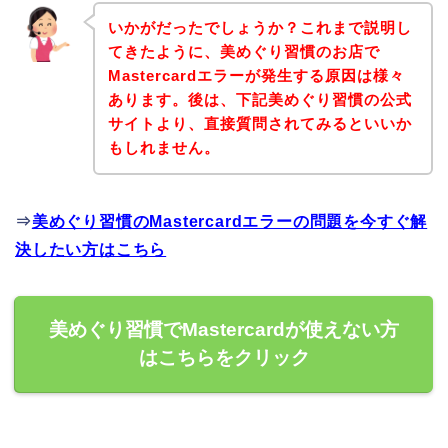
いかがだったでしょうか？これまで説明し
てきたように、美めぐり習慣のお店で
Mastercardエラーが発生する原因は様々
あります。後は、下記美めぐり習慣の公式
サイトより、直接質問されてみるといいか
もしれません。
⇒
美めぐり習慣のMastercardエラーの問題を今すぐ解
決したい方はこちら
美めぐり習慣でMastercardが使えない方
はこちらをクリック