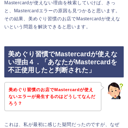
Mastercardが使えない理由を検索していけば、きっ
と、Mastercardエラーの原因も見つかると思います。
その結果、美めぐり習慣のお店でMastercardが使えな
いという問題を解決できると思います。
美めぐり習慣でMastercardが使えな
い理由４．「あなたがMastercardを
不正使用したと判断された」
美めぐり習慣のお店でMastercardが使え
ないエラーが発生するのはどうしてなんだ
ろう？
これは、私が最初に感じた疑問だったのですが、なぜ