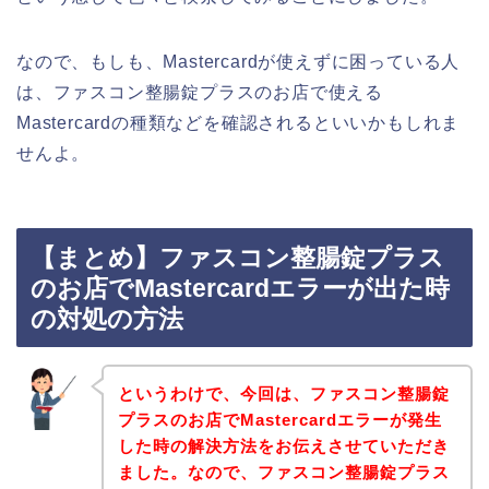
なので、もしも、Mastercardが使えずに困っている人
は、ファスコン整腸錠プラスのお店で使える
Mastercardの種類などを確認されるといいかもしれま
せんよ。
【まとめ】ファスコン整腸錠プラス
のお店でMastercardエラーが出た時
の対処の方法
というわけで、今回は、ファスコン整腸錠
プラスのお店でMastercardエラーが発生
した時の解決方法をお伝えさせていただき
ました。なので、ファスコン整腸錠プラス