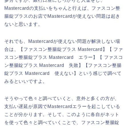
多分ですが、銀行口座にしっかりと入金をし、
Mastercardの支払いをちゃんと行えば、ファスコン整
腸錠プラスのお店でMastercardが使えない問題は起き
ないと思います。
それでも、Mastercardが使えない問題が解決しない場
合は、【ファスコン整腸錠プラス Mastercard】【 ファ
スコン整腸錠プラス Mastercard エラー】【 ファスコ
ン整腸錠プラス Mastercard 失敗】【ファスコン整腸
錠プラス Mastercard 使えない】という感じで調べて
みるといいですよ。
そうやって色々と調べていくと、意外と多くの方が、
支払い遅延が原因でMastercardエラーを起こしている
ことが分かります。そして、このように各自がネット
を使って色々と調べていくことで、ファスコン整腸錠