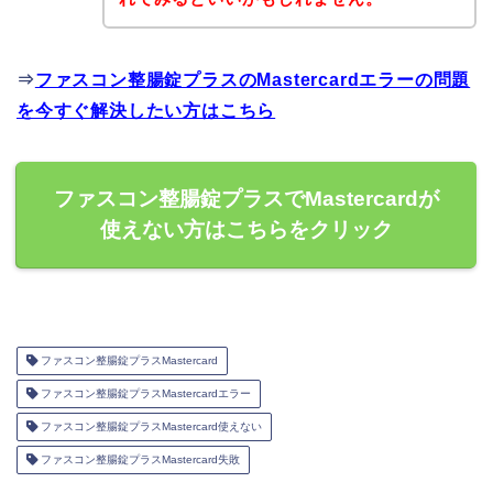
⇒
ファスコン整腸錠プラスのMastercardエラーの問題
を今すぐ解決したい方はこちら
ファスコン整腸錠プラスでMastercardが
使えない方はこちらをクリック
ファスコン整腸錠プラスMastercard
ファスコン整腸錠プラスMastercardエラー
ファスコン整腸錠プラスMastercard使えない
ファスコン整腸錠プラスMastercard失敗