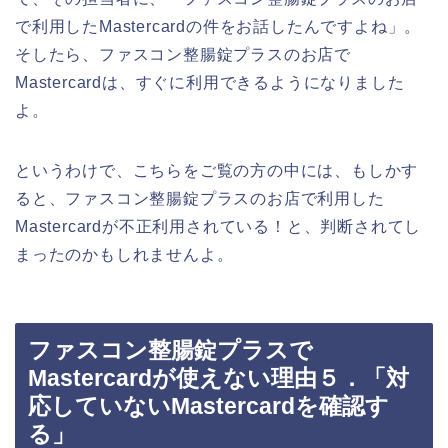
で利用したMastercardの件をお話したんですよね」。
そしたら、ファスコン整腸錠プラスのお店で
Mastercardは、すぐに利用できるようになりました
よ。
というわけで、こちらをご覧の方の中には、もしかす
ると、ファスコン整腸錠プラスのお店で利用した
Mastercardが不正利用されている！と、判断されてし
まったのかもしれませんよ。
ファスコン整腸錠プラスで
Mastercardが使えない理由５．「対
応していないMastercardを確認す
る」