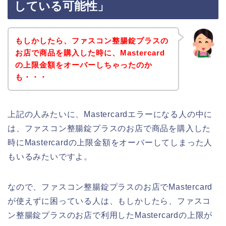
している可能性」
もしかしたら、ファスコン整腸錠プラスの
お店で商品を購入した時に、Mastercard
の上限金額をオーバーしちゃったのか
も・・・
上記の人みたいに、Mastercardエラーになる人の中に
は、ファスコン整腸錠プラスのお店で商品を購入した
時にMastercardの上限金額をオーバーしてしまった人
もいるみたいですよ。
なので、ファスコン整腸錠プラスのお店でMastercard
が使えずに困っている人は、もしかしたら、ファスコ
ン整腸錠プラスのお店で利用したMastercardの上限が