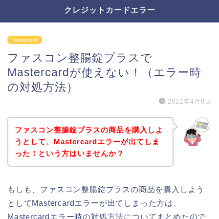
クレジットカードエラー
Mastercard
ファスコン整腸錠プラスで
Mastercardが使えない！（エラー時
の対処方法）
2021年4月8日
ファスコン整腸錠プラスの商品を購入しよ
うとして、Mastercardエラーが出てしま
った！という方はいませんか？
もしも、ファスコン整腸錠プラスの商品を購入しよう
としてMastercardエラーが出てしまった方は、
Mastercardエラー時の対処方法についてまとめたので