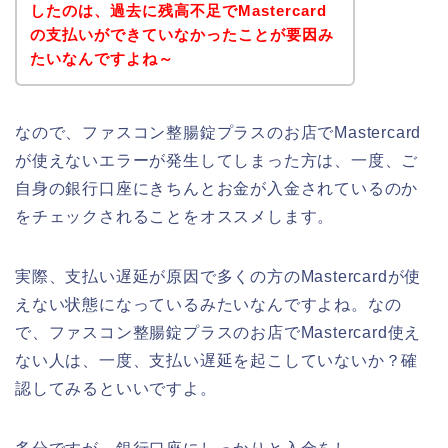
したのは、過去に残高不足でMastercard
の支払いができていなかったことが要因み
たいなんですよね～
なので、ファスコン整腸錠プラスのお店でMastercard
が使えないエラーが発生してしまった方は、一度、ご
自身の銀行口座にきちんとお金が入金されているのか
をチェックされることをオススメします。
実際、支払い遅延が原因で多くの方のMastercardが使
えない状態になっているみたいなんですよね。なの
で、ファスコン整腸錠プラスのお店でMastercard使え
ない人は、一度、支払い遅延を起こしていないか？確
認してみるといいですよ。