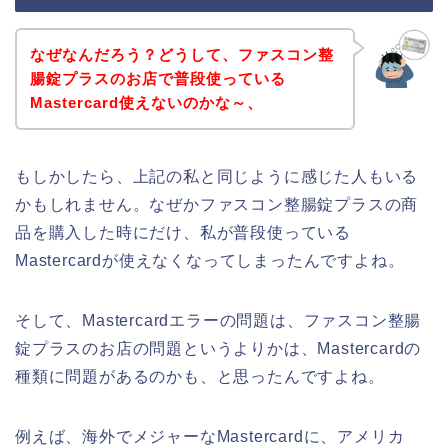
なぜなんだろう？どうして、ファスコン整
腸錠プラスのお店で普段使っている
Mastercard使えないのかな～、
もしかしたら、上記の私と同じように感じた人もいる
かもしれません。なぜかファスコン整腸錠プラスの商
品を購入した時にだけ、私が普段使っている
Mastercardが使えなくなってしまったんですよね。
そして、Mastercardエラーの問題は、ファスコン整腸
錠プラスのお店の問題というよりかは、Mastercardの
種類に問題があるのかも、と思ったんですよね。
例えば、海外でメジャーなMastercardに、アメリカ