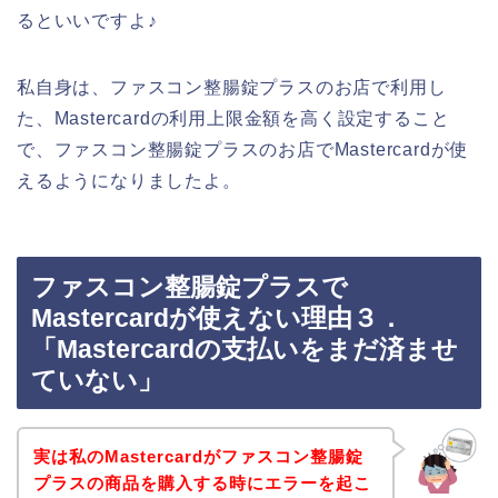
るといいですよ♪
私自身は、ファスコン整腸錠プラスのお店で利用し
た、Mastercardの利用上限金額を高く設定すること
で、ファスコン整腸錠プラスのお店でMastercardが使
えるようになりましたよ。
ファスコン整腸錠プラスで
Mastercardが使えない理由３．
「Mastercardの支払いをまだ済ませ
ていない」
実は私のMastercardがファスコン整腸錠
プラスの商品を購入する時にエラーを起こ