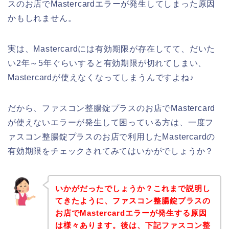
スのお店でMastercardエラーが発生してしまった原因
かもしれません。
実は、Mastercardには有効期限が存在してて、だいた
い2年～5年ぐらいすると有効期限が切れてしまい、
Mastercardが使えなくなってしまうんですよね♪
だから、ファスコン整腸錠プラスのお店でMastercard
が使えないエラーが発生して困っている方は、一度フ
ァスコン整腸錠プラスのお店で利用したMastercardの
有効期限をチェックされてみてはいかがでしょうか？
いかがだったでしょうか？これまで説明し
てきたように、ファスコン整腸錠プラスの
お店でMastercardエラーが発生する原因
は様々あります。後は、下記ファスコン整