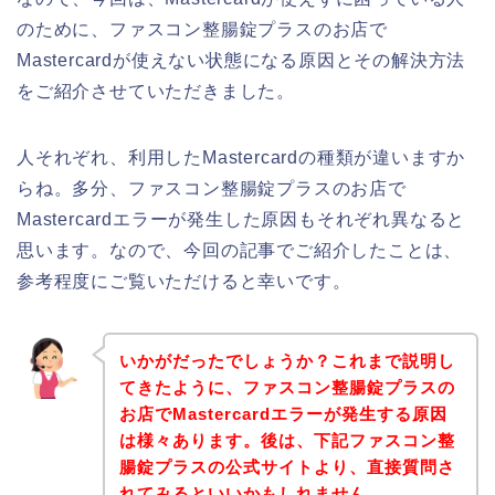
のために、ファスコン整腸錠プラスのお店で
Mastercardが使えない状態になる原因とその解決方法
をご紹介させていただきました。
人それぞれ、利用したMastercardの種類が違いますか
らね。多分、ファスコン整腸錠プラスのお店で
Mastercardエラーが発生した原因もそれぞれ異なると
思います。なので、今回の記事でご紹介したことは、
参考程度にご覧いただけると幸いです。
いかがだったでしょうか？これまで説明し
てきたように、ファスコン整腸錠プラスの
お店でMastercardエラーが発生する原因
は様々あります。後は、下記ファスコン整
腸錠プラスの公式サイトより、直接質問さ
れてみるといいかもしれません。