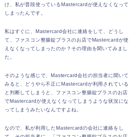
け、私が普段使っているMastercardが使えなくなって
しまったんです。
私はすぐに、Mastercard会社に連絡をして、どうし
て、ファスコン整腸錠プラスのお店でMastercardが使
えなくなってしまったのか？その理由を聞いてみまし
た。
そのような感じで、Mastercard会社の担当者に聞いて
みると、どうやら不正にMastercardが利用されている
と判断してしまうと、ファスコン整腸錠プラスのお店
でMastercardが使えなくなってしまうような状況にな
ってしまうみたいなんですよね。
なので、私が利用したMastercardの会社に連絡をし
て、その担当者に、「ファスコン整腸錠プラスのお店