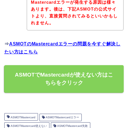
Mastercardエラーが発生する原因は様々
あります。後は、下記ASMOTの公式サイ
トより、直接質問されてみるといいかもし
れません。
⇒
ASMOTのMastercardエラーの問題を今すぐ解決し
たい方はこちら
ASMOTでMastercardが使えない方はこ
ちらをクリック
ASMOTMastercard
ASMOTMastercardエラー
ASMOTMastercard使えない
ASMOTMastercard失敗