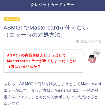
クレジットカードエラー
Mastercard
ASMOTでMastercardが使えない！
（エラー時の対処方法）
2021年4月7日
ASMOTの商品を購入しようとして、
Mastercardエラーが出てしまった！とい
う方はいませんか？
もしも、ASMOTの商品を購入しようとしてMastercard
エラーが出てしまった方は、Mastercardエラー時の対
処方法についてまとめたので参考にしていただけると
幸いです。