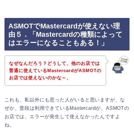
ASMOTでMastercardが使えない理
由５．「Mastercardの種類によって
はエラーになることもある！」
なぜなんだろう？どうして、他のお店では
普通に使えているMastercardがASMOTの
お店では使えないのかな～、
これも、私以外にも思った人がいると思いますが、な
ぜか、普段は利用できているMastercardが、ASMOTの
お店では、エラーが発生して使えなかったんですよ
ね。