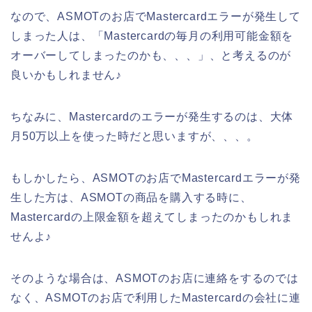
なので、ASMOTのお店でMastercardエラーが発生して
しまった人は、「Mastercardの毎月の利用可能金額を
オーバーしてしまったのかも、、、」、と考えるのが
良いかもしれません♪
ちなみに、Mastercardのエラーが発生するのは、大体
月50万以上を使った時だと思いますが、、、。
もしかしたら、ASMOTのお店でMastercardエラーが発
生した方は、ASMOTの商品を購入する時に、
Mastercardの上限金額を超えてしまったのかもしれま
せんよ♪
そのような場合は、ASMOTのお店に連絡をするのでは
なく、ASMOTのお店で利用したMastercardの会社に連