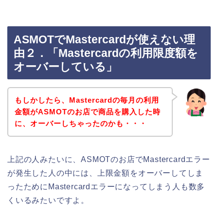
ASMOTでMastercardが使えない理
由２．「Mastercardの利用限度額を
オーバーしている」
もしかしたら、Mastercardの毎月の利用
金額がASMOTのお店で商品を購入した時
に、オーバーしちゃったのかも・・・
上記の人みたいに、ASMOTのお店でMastercardエラー
が発生した人の中には、上限金額をオーバーしてしま
ったためにMastercardエラーになってしまう人も数多
くいるみたいですよ。