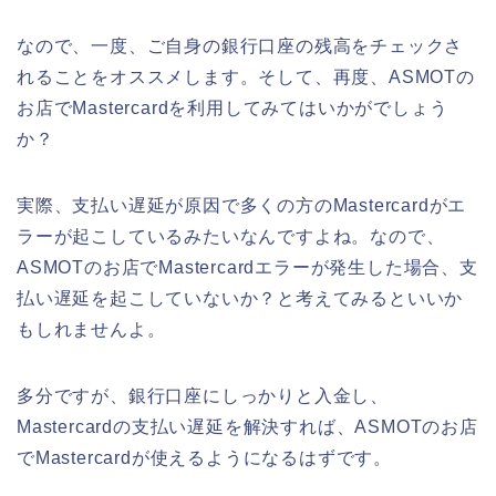
なので、一度、ご自身の銀行口座の残高をチェックさ
れることをオススメします。そして、再度、ASMOTの
お店でMastercardを利用してみてはいかがでしょう
か？
実際、支払い遅延が原因で多くの方のMastercardがエ
ラーが起こしているみたいなんですよね。なので、
ASMOTのお店でMastercardエラーが発生した場合、支
払い遅延を起こしていないか？と考えてみるといいか
もしれませんよ。
多分ですが、銀行口座にしっかりと入金し、
Mastercardの支払い遅延を解決すれば、ASMOTのお店
でMastercardが使えるようになるはずです。