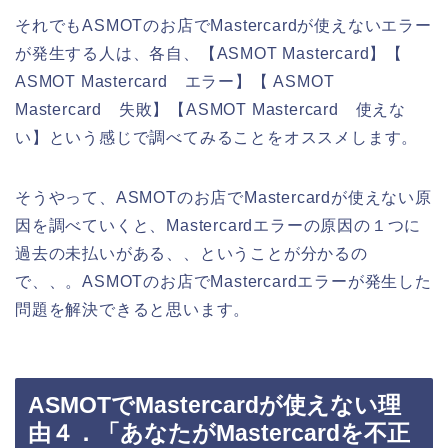
それでもASMOTのお店でMastercardが使えないエラー
が発生する人は、各自、【ASMOT Mastercard】【
ASMOT Mastercard エラー】【 ASMOT
Mastercard 失敗】【ASMOT Mastercard 使えな
い】という感じで調べてみることをオススメします。
そうやって、ASMOTのお店でMastercardが使えない原
因を調べていくと、Mastercardエラーの原因の１つに
過去の未払いがある、、ということが分かるの
で、、。ASMOTのお店でMastercardエラーが発生した
問題を解決できると思います。
ASMOTでMastercardが使えない理
由４．「あなたがMastercardを不正