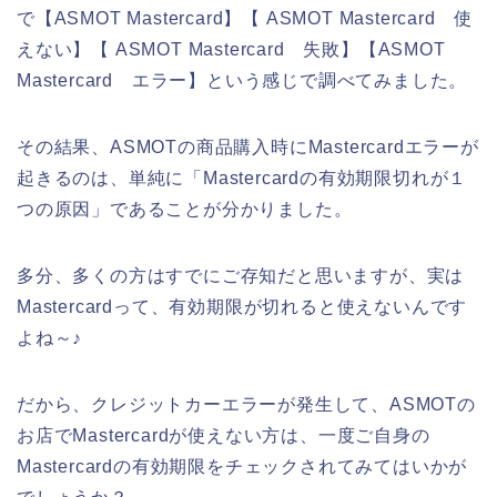
で【ASMOT Mastercard】【 ASMOT Mastercard 使
えない】【 ASMOT Mastercard 失敗】【ASMOT
Mastercard エラー】という感じで調べてみました。
その結果、ASMOTの商品購入時にMastercardエラーが
起きるのは、単純に「Mastercardの有効期限切れが１
つの原因」であることが分かりました。
多分、多くの方はすでにご存知だと思いますが、実は
Mastercardって、有効期限が切れると使えないんです
よね～♪
だから、クレジットカーエラーが発生して、ASMOTの
お店でMastercardが使えない方は、一度ご自身の
Mastercardの有効期限をチェックされてみてはいかが