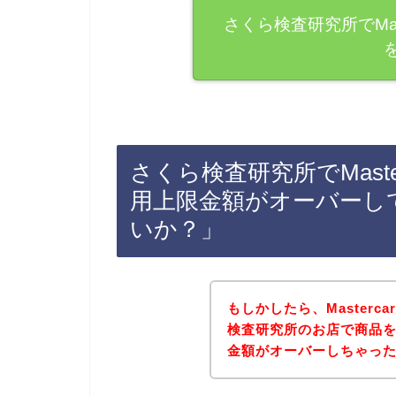
さくら検査研究所でMas
さくら検査研究所でMast
用上限金額がオーバーし
いか？」
もしかしたら、Master
検査研究所のお店で商品を購
金額がオーバーしちゃっ