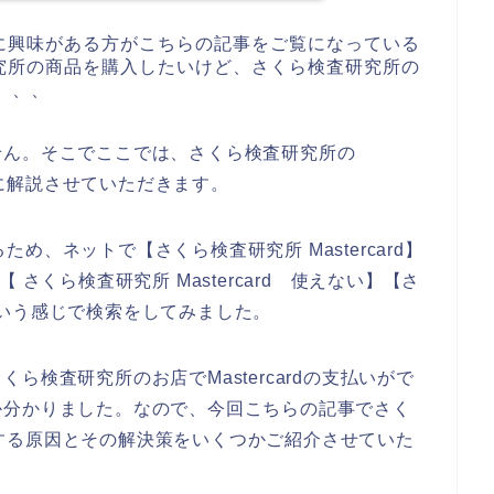
に興味がある方がこちらの記事をご覧になっている
究所の商品を購入したいけど、さくら検査研究所の
る、、、
せん。そこでここでは、さくら検査研究所の
底的に解説させていただきます。
るため、ネットで【さくら検査研究所 Mastercard】
】【 さくら検査研究所 Mastercard 使えない】【さ
ー】という感じで検索をしてみました。
検査研究所のお店でMastercardの支払いがで
か分かりました。なので、今回こちらの記事でさく
発生する原因とその解決策をいくつかご紹介させていた