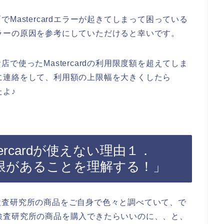
astercardエラーが起きてしまって困っている
dエラーの原因を参考にしていただけると幸いです。
使ったMastercardの利用限度額を超えてしま
会社に連絡をして、利用額の上限幅を大きくしたら
たよ♪
ercardが使えない理由１．
有効期限があることを理解する！」
検査研究所の商品をご自身で色々と調べていて、で
くら検査研究所の商品を購入できたらいいのに、、と、