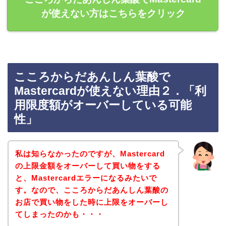
が使えない方はこちらをクリック
こころからだあんしん葉酸で
Mastercardが使えない理由２．「利
用限度額がオーバーしている可能
性」
私は知らなかったのですが、Mastercard
の上限金額をオーバーして買い物をする
と、Mastercardエラーになるみたいで
す。なので、こころからだあんしん葉酸の
お店で買い物をした時に上限をオーバーし
てしまったのかも・・・