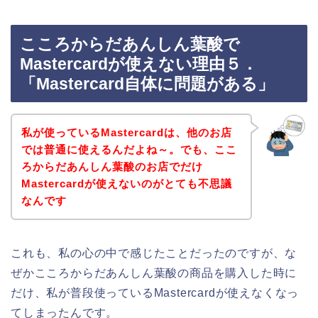
こころからだあんしん葉酸で
Mastercardが使えない理由５．
「Mastercard自体に問題がある」
私が使っているMastercardは、他のお店
では普通に使えるんだよね～。でも、ここ
ろからだあんしん葉酸のお店でだけ
Mastercardが使えないのがとても不思議
なんです
これも、私の心の中で感じたことだったのですが、な
ぜかこころからだあんしん葉酸の商品を購入した時に
だけ、私が普段使っているMastercardが使えなくなっ
てしまったんです。