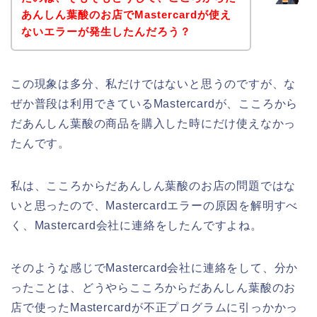
あんしん葉酸のお店でMastercardが使え
ないエラーが発生したんだろう？
この現象は多分、私だけではないと思うのですが、な
ぜか普段は利用できているMastercardが、こころから
だあんしん葉酸の商品を購入した時にだけ使えなかっ
たんです。
私は、こころからだあんしん葉酸のお店の問題ではな
いと思ったので、Mastercardエラーの原因を解明すべ
く、Mastercard会社に連絡をしたんですよね。
そのような感じでMastercard会社に連絡をして、分か
ったことは、どうやらこころからだあんしん葉酸のお
店で使ったMastercardが不正プログラムに引っかかっ