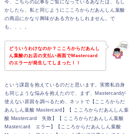
今、こちらの記事をご覧になっているあなたは、もし
かしたら、私と同じようにこころからだあんしん葉酸
の商品にかなり興味がある方かもしれません。で
も、、、。
どういうわけなのか？こころからだあんし
ん葉酸のお店の支払い画面でMastercard
のエラーが発生してしまった！！
という課題を抱えているのだと思います。実際私自身
も同じような悩みを抱えたので、まず、Mastercardが
使えない原因を調べるため、ネットで【こころからだ
あんしん葉酸 Mastercard】【 こころからだあんしん葉
酸 Mastercard 失敗】【 こころからだあんしん葉酸
Mastercard エラー】【こころからだあんしん葉酸