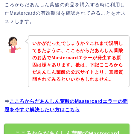
ころからだあんしん葉酸の商品を購入する時に利用し
たMastercardの有効期限を確認されてみることをオス
スメします。
いかがだったでしょうか？これまで説明し
てきたように、こころからだあんしん葉酸
のお店でMastercardエラーが発生する原
因は様々あります。後は、下記こころから
だあんしん葉酸の公式サイトより、直接質
問されてみるといいかもしれません。
⇒
こころからだあんしん葉酸のMastercardエラーの問
題を今すぐ解決したい方はこちら
こころからだあんしん葉酸でMastercard