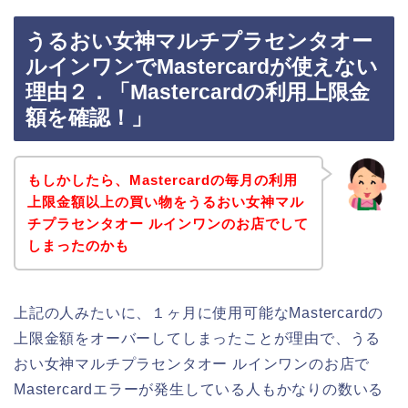
うるおい女神マルチプラセンタオー
ルインワンでMastercardが使えない
理由２．「Mastercardの利用上限金
額を確認！」
もしかしたら、Mastercardの毎月の利用
上限金額以上の買い物をうるおい女神マル
チプラセンタオー ルインワンのお店でして
しまったのかも
上記の人みたいに、１ヶ月に使用可能なMastercardの
上限金額をオーバーしてしまったことが理由で、うる
おい女神マルチプラセンタオー ルインワンのお店で
Mastercardエラーが発生している人もかなりの数いる