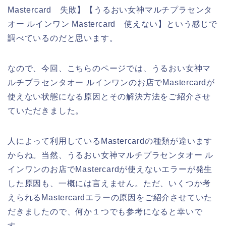
Mastercard 失敗】【うるおい女神マルチプラセンタ
オー ルインワン Mastercard 使えない】という感じで
調べているのだと思います。
なので、今回、こちらのページでは、うるおい女神マ
ルチプラセンタオー ルインワンのお店でMastercardが
使えない状態になる原因とその解決方法をご紹介させ
ていただきました。
人によって利用しているMastercardの種類が違います
からね。当然、うるおい女神マルチプラセンタオー ル
インワンのお店でMastercardが使えないエラーが発生
した原因も、一概には言えません。ただ、いくつか考
えられるMastercardエラーの原因をご紹介させていた
だきましたので、何か１つでも参考になると幸いで
す。