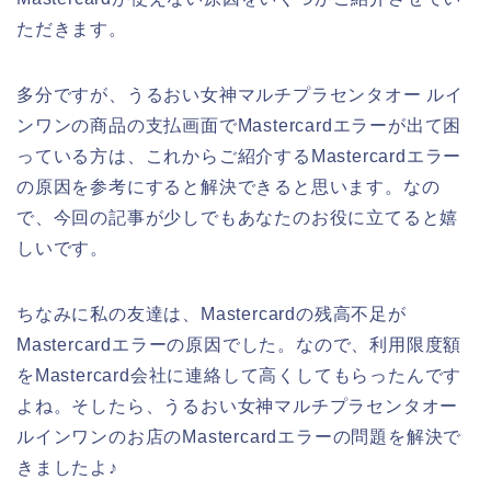
ただきます。
多分ですが、うるおい女神マルチプラセンタオー ルイ
ンワンの商品の支払画面でMastercardエラーが出て困
っている方は、これからご紹介するMastercardエラー
の原因を参考にすると解決できると思います。なの
で、今回の記事が少しでもあなたのお役に立てると嬉
しいです。
ちなみに私の友達は、Mastercardの残高不足が
Mastercardエラーの原因でした。なので、利用限度額
をMastercard会社に連絡して高くしてもらったんです
よね。そしたら、うるおい女神マルチプラセンタオー
ルインワンのお店のMastercardエラーの問題を解決で
きましたよ♪