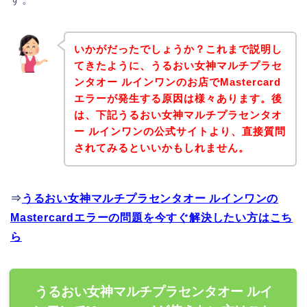
いかがだったでしょうか？これまで説明し
てきたように、うるおい女神マルチプラセ
ンタオー ルインワンのお店でMastercard
エラーが発生する原因は様々あります。後
は、下記うるおい女神マルチプラセンタオ
ー ルインワンの公式サイトより、直接質問
されてみるといいかもしれません。
⇒
うるおい女神マルチプラセンタオー ルインワンの
Mastercardエラーの問題を今すぐ解決したい方はこち
ら
うるおい女神マルチプラセンタオー ルイ