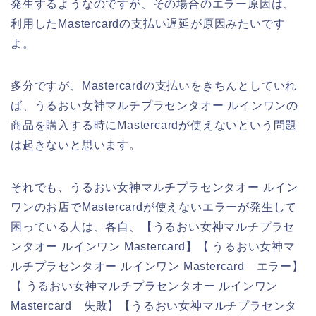
発生するようなのですが、その場合のエラー原因は、
利用したMastercardの支払い遅延が原因みたいです
よ。
多分ですが、Mastercardの支払いをきちんとしていれ
ば、うるおい女神マルチプラセンタオー ルインワンの
商品を購入する時にMastercardが使えないという問題
は起きないと思います。
それでも、うるおい女神マルチプラセンタオー ルイン
ワンのお店でMastercardが使えないエラーが発生して
困っている人は、各自、【うるおい女神マルチプラセ
ンタオー ルインワン Mastercard】【 うるおい女神マ
ルチプラセンタオー ルインワン Mastercard エラー】
【 うるおい女神マルチプラセンタオー ルインワン
Mastercard 失敗】【うるおい女神マルチプラセンタ