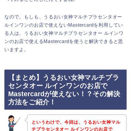
なので、もしも、うるおい女神マルチプラセンタオー
ルインワンのお店で使えないMastercardを利用してい
る人は、うるおい女神マルチプラセンタオー ルインワ
ンのお店で使えるMastercardを使うと解決できると思
いますよ。
【まとめ】うるおい女神マルチプラ
センタオー ルインワンのお店で
Mastercardが使えない！？その解決
方法をご紹介！
というわけで、今回は、うるおい女神マル
チプラセンタオー ルインワンのお店で