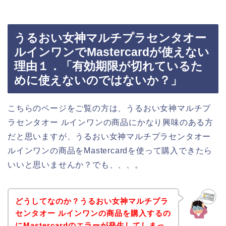
うるおい女神マルチプラセンタオー
ルインワンでMastercardが使えない
理由１．「有効期限が切れているた
めに使えないのではないか？」
こちらのページをご覧の方は、うるおい女神マルチプ
ラセンタオー ルインワンの商品にかなり興味のある方
だと思いますが、うるおい女神マルチプラセンタオー
ルインワンの商品をMastercardを使って購入できたら
いいと思いませんか？でも、、、。
どうしてなのか？うるおい女神マルチプラ
センタオー ルインワンの商品を購入するの
にMastercardのエラーが発生してしまっ