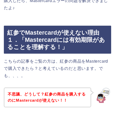
購入したら、Mastercardエラーの問題を解決できまし
たよ♪
紅参でMastercardが使えない理由
１．「Mastercardには有効期限があ
ることを理解する！」
こちらの記事をご覧の方は、紅参の商品をMastercard
で購入できたら？と考えているのだと思います。で
も、、、。
不思議、どうして？紅参の商品を購入する
のにMastercardが使えない！！