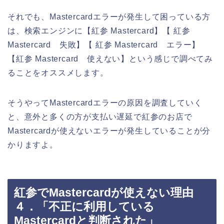
それでも、Mastercardエラーが発生して困っている方
は、検索エンジンに【紅参 Mastercard】【 紅参
Mastercard 失敗】【 紅参 Mastercard エラー】
【紅参 Mastercard 使えない】という感じで調べてみ
ることをオススメします。
そうやってMastercardエラーの原因を調査していく
と、意外と多くの方が支払い遅延で紅参のお店で
Mastercardが使えないエラーが発生していることが分
かりますよ。
紅参でMastercardが使えない理由
４．「不正に利用している
Mastercardと判断された」