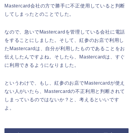
Mastercard会社の方で勝手に不正使用していると判断
してしまったとのことでした。
なので、急いでMastercardを管理している会社に電話
をすることにしました。そして、紅参のお店で利用し
たMastercardは、自分が利用したものであることをお
伝えしたんですよね。そしたら、Mastercardは、すぐ
に利用できるようになりました。
というわけで、もし、紅参のお店でMastercardが使え
ない人がいたら、Mastercardの不正利用と判断されて
しまっているのではないか？と、考えるといいです
よ。