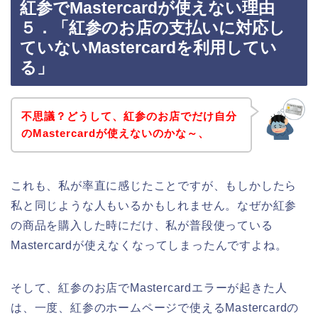
紅参でMastercardが使えない理由
５．「紅参のお店の支払いに対応し
ていないMastercardを利用してい
る」
不思議？どうして、紅参のお店でだけ自分
のMastercardが使えないのかな～、
これも、私が率直に感じたことですが、もしかしたら
私と同じような人もいるかもしれません。なぜか紅参
の商品を購入した時にだけ、私が普段使っている
Mastercardが使えなくなってしまったんですよね。
そして、紅参のお店でMastercardエラーが起きた人
は、一度、紅参のホームページで使えるMastercardの