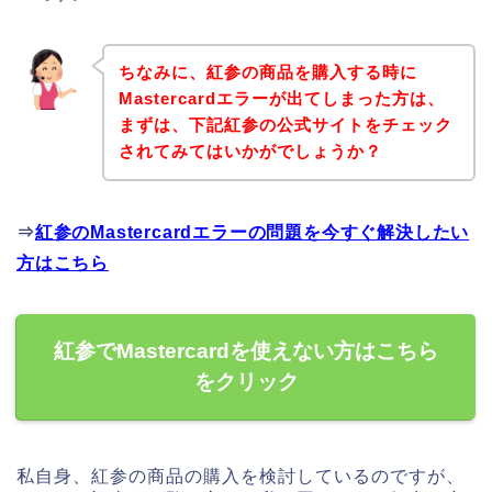
ちなみに、紅参の商品を購入する時に
Mastercardエラーが出てしまった方は、
まずは、下記紅参の公式サイトをチェック
されてみてはいかがでしょうか？
⇒
紅参のMastercardエラーの問題を今すぐ解決したい
方はこちら
紅参でMastercardを使えない方はこちら
をクリック
私自身、紅参の商品の購入を検討しているのですが、