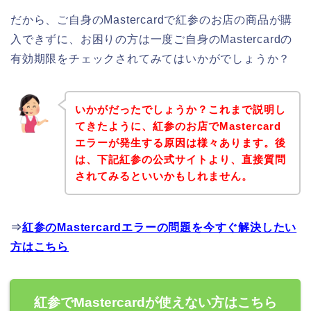
だから、ご自身のMastercardで紅参のお店の商品が購
入できずに、お困りの方は一度ご自身のMastercardの
有効期限をチェックされてみてはいかがでしょうか？
いかがだったでしょうか？これまで説明し
てきたように、紅参のお店でMastercard
エラーが発生する原因は様々あります。後
は、下記紅参の公式サイトより、直接質問
されてみるといいかもしれません。
⇒
紅参のMastercardエラーの問題を今すぐ解決したい
方はこちら
紅参でMastercardが使えない方はこちら