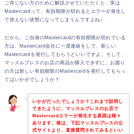
ご存じない方のために解説させていただくと、実は
Mastercardって、有効期限が切れるとエラーが発生し
て使えない状態になってしまうんですよね♪
だから、ご自身のMastercardの有効期限が切れている
方は、Mastercard会社に一度連絡をして、新しい
Mastercardを発行してもらうといいですよ。そして、
マッスルプレスのお店の商品が購入できずに、お困り
の方は新しい有効期限のMastercardを発行してもらっ
てはいかがでしょうか？
いかがだったでしょうか？これまで説明し
てきたように、マッスルプレスのお店で
Mastercardエラーが発生する原因は様々
あります。後は、下記マッスルプレスの公
式サイトより、直接質問されてみるといい