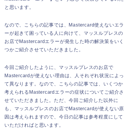
と思います。
なので、こちらの記事では、Mastercard使えないエラ
ーが起きて困っている人に向けて、マッスルプレスの
お店でMastercardエラーが発生した時の解決策をいく
つかご紹介させていただきました。
今回ご紹介したように、マッスルプレスのお店で
Mastercardが使えない理由は、人それぞれ状況によっ
て異なります。なので、こちらの記事では、いくつか
考えられるMastercardエラーの症状についてご紹介さ
せていただきました。ただ、今回ご紹介した以外に
も、マッスルプレスのお店でMastercardが使えない原
因は考えられますので、今日の記事は参考程度にして
いただければと思います。