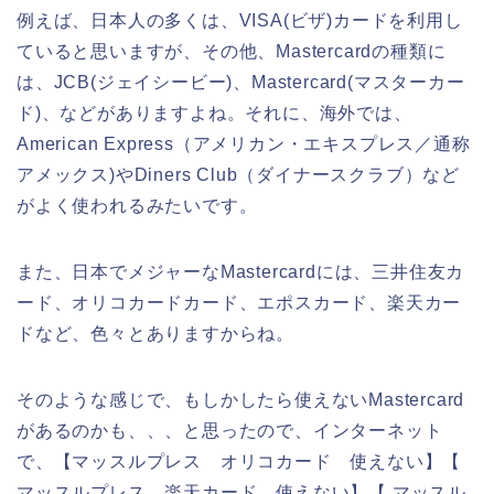
例えば、日本人の多くは、VISA(ビザ)カードを利用し
ていると思いますが、その他、Mastercardの種類に
は、JCB(ジェイシービー)、Mastercard(マスターカー
ド)、などがありますよね。それに、海外では、
American Express（アメリカン・エキスプレス／通称
アメックス)やDiners Club（ダイナースクラブ）など
がよく使われるみたいです。
また、日本でメジャーなMastercardには、三井住友カ
ード、オリコカードカード、エポスカード、楽天カー
ドなど、色々とありますからね。
そのような感じで、もしかしたら使えないMastercard
があるのかも、、、と思ったので、インターネット
で、【マッスルプレス オリコカード 使えない】【
マッスルプレス 楽天カード 使えない】【 マッスル