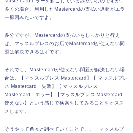
Mastercardエラーを起こしているみたいなのですが、
多くの場合、利用したMastercardの支払い遅延がエラ
ー原因みたいですよ。
多分ですが、Mastercardの支払いをしっかりと行え
ば、マッスルプレスのお店でMastercardが使えない問
題は解決できるはずです。
それでも、Mastercardが使えない問題が解決しない場
合は、【マッスルプレス Mastercard】【 マッスルプレ
ス Mastercard 失敗】【 マッスルプレス
Mastercard エラー】【マッスルプレス Mastercard
使えない】という感じで検索をしてみることをオスス
メします。
そうやって色々と調べていくことで、、、マッスルプ