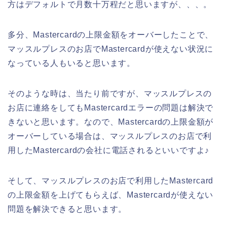
方はデフォルトで月数十万程だと思いますが、、、。
多分、Mastercardの上限金額をオーバーしたことで、
マッスルプレスのお店でMastercardが使えない状況に
なっている人もいると思います。
そのような時は、当たり前ですが、マッスルプレスの
お店に連絡をしてもMastercardエラーの問題は解決で
きないと思います。なので、Mastercardの上限金額が
オーバーしている場合は、マッスルプレスのお店で利
用したMastercardの会社に電話されるといいですよ♪
そして、マッスルプレスのお店で利用したMastercard
の上限金額を上げてもらえば、Mastercardが使えない
問題を解決できると思います。