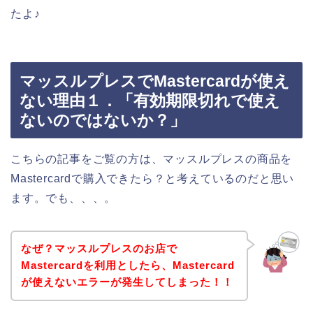
たよ♪
マッスルプレスでMastercardが使え
ない理由１．「有効期限切れで使え
ないのではないか？」
こちらの記事をご覧の方は、マッスルプレスの商品を
Mastercardで購入できたら？と考えているのだと思い
ます。でも、、、。
なぜ？マッスルプレスのお店で
Mastercardを利用としたら、Mastercard
が使えないエラーが発生してしまった！！