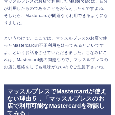
マッスルプレスのお店で利用したMastercardは、自分
が利用したものであることをお伝えしたんですよね。
そしたら、Mastercardが問題なく利用できるようにな
りました。
というわけで、ここでは、マッスルプレスのお店で使
ったMastercardの不正利用を疑ってみるといいです
よ、というお話をさせていただきました。ちなみにこ
れは、Mastercard側の問題なので、マッスルプレスの
お店に連絡をしても意味がないのでご注意下さいね。
マッスルプレスでMastercardが使え
ない理由５．「マッスルプレスのお
店で利用可能なMastercardを確認し
てみる」