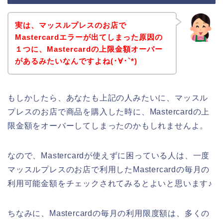
実は、マッスルプレスのお店で
Mastercardエラーが出てしまった原因の
１つに、Mastercardの上限金額オーバー
があるみたいなんですよね(･∀･`*)
もしかしたら、あなたも上記の人みたいに、マッスル
プレスのお店で商品を購入した時に、Mastercardの上
限金額をオーバーしてしまったのかもしれませんよ。
なので、Mastercardが使えずに困っている人は、一度
マッスルプレスのお店で利用したMastercardの毎月の
利用可能金額をチェックされてみるとよいと思います♪
ちなみに、Mastercardの毎月の利用限度額は、多くの