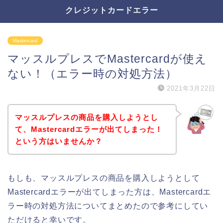
クレジットカードエラー
Mastercard
マッスルプレスでMastercardが使え
ない！（エラー時の対処方法）
2021年3月22日
マッスルプレスの商品を購入しようとし
て、Mastercardエラーが出てしまった！
という方はいませんか？
もしも、マッスルプレスの商品を購入しようとして
Mastercardエラーが出てしまった方は、Mastercardエ
ラー時の対処方法についてまとめたので参考にしてい
ただけると幸いです。