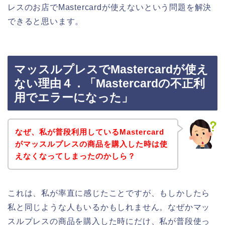
レスのお店でMastercardが使えないという問題を解決
できると思います。
マッスルプレスでMastercardが使え
ない理由４．「Mastercardの不正利
用でエラーになった」
なぜ、私が普段利用しているMastercard
がマッスルプレスの商品を購入した時は使
えなくなってしまったのかしら？
これは、私が率直に感じたことですが、もしかしたら
私と同じような人もいるかもしれません。なぜかマッ
スルプレスの商品を購入した時にだけ、私が普段使っ