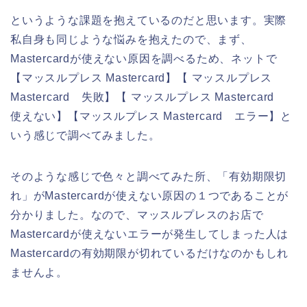
というような課題を抱えているのだと思います。実際
私自身も同じような悩みを抱えたので、まず、
Mastercardが使えない原因を調べるため、ネットで
【マッスルプレス Mastercard】【 マッスルプレス
Mastercard 失敗】【 マッスルプレス Mastercard
使えない】【マッスルプレス Mastercard エラー】と
いう感じで調べてみました。
そのような感じで色々と調べてみた所、「有効期限切
れ」がMastercardが使えない原因の１つであることが
分かりました。なので、マッスルプレスのお店で
Mastercardが使えないエラーが発生してしまった人は
Mastercardの有効期限が切れているだけなのかもしれ
ませんよ。