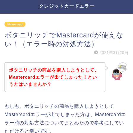
クレジットカードエラー
Mastercard
ボタニリッチでMastercardが使えな
い！（エラー時の対処方法）
2021年3月20日
ボタニリッチの商品を購入しようとして、
Mastercardエラーが出てしまった！とい
う方はいませんか？
もしも、ボタニリッチの商品を購入しようとして
Mastercardエラーが出てしまった方は、Mastercardエ
ラー時の対処方法についてまとめたので参考にしてい
ただけると幸いです。