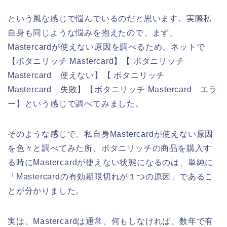
という風な感じで悩んでいるのだと思います。実際私
自身も同じような悩みを抱えたので、まず、
Mastercardが使えない原因を調べるため、ネットで
【ボタニリッチ Mastercard】【 ボタニリッチ
Mastercard 使えない】【 ボタニリッチ
Mastercard 失敗】【ボタニリッチ Mastercard エラ
ー】という感じで調べてみました。
そのような感じで、私自身Mastercardが使えない原因
を色々と調べてみた所、ボタニリッチの商品を購入す
る時にMastercardが使えない状態になるのは、単純に
「Mastercardの有効期限切れが１つの原因」であるこ
とが分かりました。
実は、Mastercardは通常、何もしなければ、数年で有