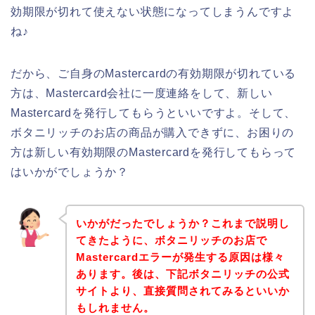
効期限が切れて使えない状態になってしまうんですよ
ね♪
だから、ご自身のMastercardの有効期限が切れている
方は、Mastercard会社に一度連絡をして、新しい
Mastercardを発行してもらうといいですよ。そして、
ボタニリッチのお店の商品が購入できずに、お困りの
方は新しい有効期限のMastercardを発行してもらって
はいかがでしょうか？
いかがだったでしょうか？これまで説明し
てきたように、ボタニリッチのお店で
Mastercardエラーが発生する原因は様々
あります。後は、下記ボタニリッチの公式
サイトより、直接質問されてみるといいか
もしれません。