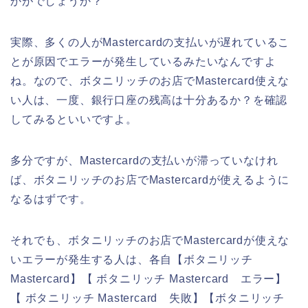
かがでしょうか？
実際、多くの人がMastercardの支払いが遅れているこ
とが原因でエラーが発生しているみたいなんですよ
ね。なので、ボタニリッチのお店でMastercard使えな
い人は、一度、銀行口座の残高は十分あるか？を確認
してみるといいですよ。
多分ですが、Mastercardの支払いが滞っていなけれ
ば、ボタニリッチのお店でMastercardが使えるように
なるはずです。
それでも、ボタニリッチのお店でMastercardが使えな
いエラーが発生する人は、各自【ボタニリッチ
Mastercard】【 ボタニリッチ Mastercard エラー】
【 ボタニリッチ Mastercard 失敗】【ボタニリッチ