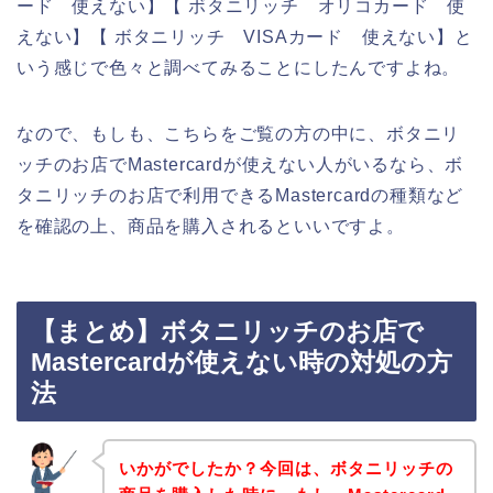
ード 使えない】【 ボタニリッチ オリコカード 使
えない】【 ボタニリッチ VISAカード 使えない】と
いう感じで色々と調べてみることにしたんですよね。
なので、もしも、こちらをご覧の方の中に、ボタニリ
ッチのお店でMastercardが使えない人がいるなら、ボ
タニリッチのお店で利用できるMastercardの種類など
を確認の上、商品を購入されるといいですよ。
【まとめ】ボタニリッチのお店で
Mastercardが使えない時の対処の方
法
いかがでしたか？今回は、ボタニリッチの