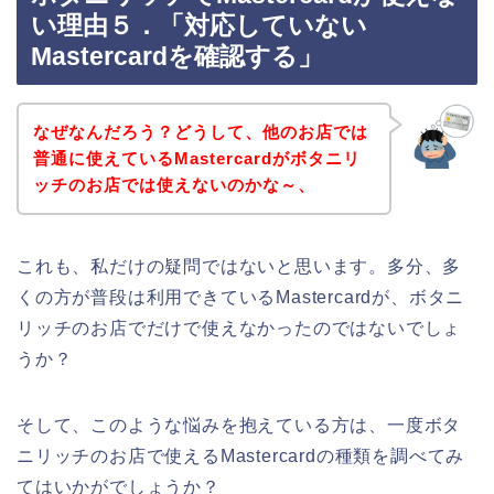
い理由５．「対応していない
Mastercardを確認する」
なぜなんだろう？どうして、他のお店では
普通に使えているMastercardがボタニリ
ッチのお店では使えないのかな～、
これも、私だけの疑問ではないと思います。多分、多
くの方が普段は利用できているMastercardが、ボタニ
リッチのお店でだけで使えなかったのではないでしょ
うか？
そして、このような悩みを抱えている方は、一度ボタ
ニリッチのお店で使えるMastercardの種類を調べてみ
てはいかがでしょうか？