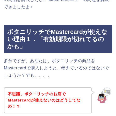
できましたよ♪
ボタニリッチでMastercardが使えな
い理由１．「有効期限が切れてるの
かも」
多分ですが、あなたは、ボタニリッチの商品を
Mastercardで購入しようと、考えているのではないで
しょうか？でも、、、。
不思議、ボタニリッチのお店で
Mastercardが使えないのはどうしてな
の！？