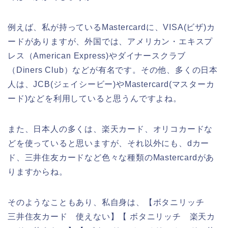
例えば、私が持っているMastercardに、VISA(ビザ)カ
ードがありますが、外国では、アメリカン・エキスプ
レス（American Express)やダイナースクラブ
（Diners Club）などが有名です。その他、多くの日本
人は、JCB(ジェイシービー)やMastercard(マスターカ
ード)などを利用していると思うんですよね。
また、日本人の多くは、楽天カード、オリコカードな
どを使っていると思いますが、それ以外にも、dカー
ド、三井住友カードなど色々な種類のMastercardがあ
りますからね。
そのようなこともあり、私自身は、【ボタニリッチ
三井住友カード 使えない】【 ボタニリッチ 楽天カ