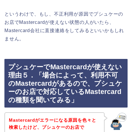
というわけで、もし、不正利用が原因でプシュケーの
お店でMastercardが使えない状態の人がいたら、
Mastercard会社に直接連絡をしてみるといいかもしれ
ません。
プシュケーでMastercardが使えない
理由５．「場合によって、利用不可
のMastercardがあるので、プシュケ
ーのお店で対応しているMastercard
の種類を聞いてみる」
Mastercardがエラーになる原因を色々と
検索したけど、プシュケーのお店で