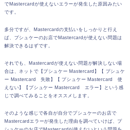
でMastercardが使えないエラーが発生した原因みたい
です。
多分ですが、Mastercardの支払いをしっかりと行え
ば、プシュケーのお店でMastercardが使えない問題は
解決できるはずです。
それでも、Mastercardが使えない問題が解決しない場
合は、ネットで【プシュケー Mastercard】【 プシュケ
ー Mastercard 失敗】【 プシュケー Mastercard 使
えない】【プシュケー Mastercard エラー】という感
じで調べてみることをオススメします。
そのような感じで各自が自分でプシュケーのお店で
Mastercardエラーが発生した理由を調べていけば、プ
シュケーのお店でMastercardが使えないという問題を