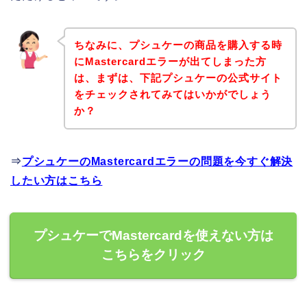
ちなみに、プシュケーの商品を購入する時
にMastercardエラーが出てしまった方
は、まずは、下記プシュケーの公式サイト
をチェックされてみてはいかがでしょう
か？
⇒
プシュケーのMastercardエラーの問題を今すぐ解決
したい方はこちら
プシュケーでMastercardを使えない方は
こちらをクリック