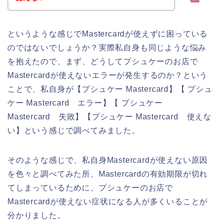
というような感じでMastercardが使えずに困っている
のではないでしょうか？実際私自身も同じような悩み
を抱えたので、まず、どうしてプシュケーのお店で
Mastercardが使えないエラーが発生するのか？という
ことで、私自身が【プシュケー Mastercard】【 プシュ
ケー Mastercard エラー】【 プシュケー
Mastercard 失敗】【プシュケー Mastercard 使えな
い】という感じで調べてみました。
そのような感じで、私自身Mastercardが使えない原因
を色々と調べてみた所、Mastercardの有効期限が切れ
てしまっているために、プシュケーのお店で
Mastercardが使えない症状になる人が多くいることが
分かりました。