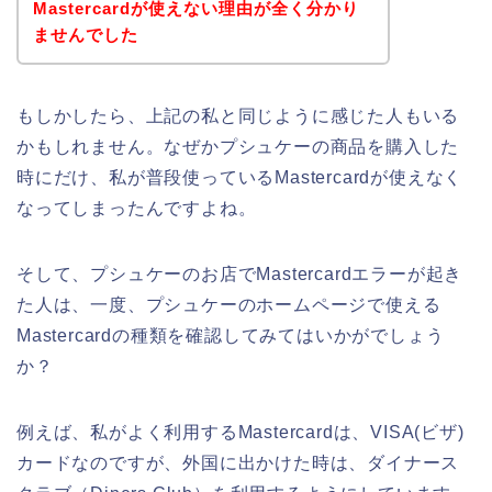
Mastercardが使えない理由が全く分かり
ませんでした
もしかしたら、上記の私と同じように感じた人もいる
かもしれません。なぜかプシュケーの商品を購入した
時にだけ、私が普段使っているMastercardが使えなく
なってしまったんですよね。
そして、プシュケーのお店でMastercardエラーが起き
た人は、一度、プシュケーのホームページで使える
Mastercardの種類を確認してみてはいかがでしょう
か？
例えば、私がよく利用するMastercardは、VISA(ビザ)
カードなのですが、外国に出かけた時は、ダイナース