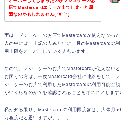
オーバーしてしまったのがプシュケーのお
店でMastercardエラーが出てしまった原
因なのかもしれません(･∀･`*)
実は、プシュケーのお店でMastercardが使えなかった
人の中には、上記の人みたいに、月のMastercardの利
用上限をオーバーしている人もいます。
なので、プシュケーのお店でMastercardが使えないと
お困りの方は、一度Mastercard会社に連絡をして、プ
シュケーのお店で利用したMastercardの利用可能金額
がいくらなのか？を確認されることをオススメします♪
私が知る限り、Mastercardの利用限度額は、大体月50
万程度だと思いますが、、、。