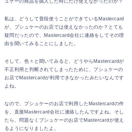
ュケーの商品を購入した時にだけ使えなかったのか？
私は、どうして普段使うことができているMastercard
が、プシュケーのお店では使えなかったのか？とても
疑問だったので、Mastercard会社に連絡をしてその理
由を聞いてみることにしました。
そして、色々と聞いてみると、どうやらMastercardが
不正利用と判断されてしまったために、プシュケーの
お店でMastercardが利用できなかったみたいなんです
よね。
なので、プシュケーのお店で利用したMastercardの件
を、直接Mastercard会社に連絡したんですよね。そし
たら、問題なくプシュケーのお店でMastercardが使え
るようになりましたよ。