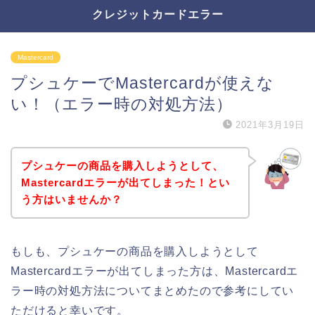
クレジットカードエラー
Mastercard
プシュケーでMastercardが使えな
い！（エラー時の対処方法）
2021年3月19日
プシュケーの商品を購入しようとして、
Mastercardエラーが出てしまった！とい
う方はいませんか？
もしも、プシュケーの商品を購入しようとして
Mastercardエラーが出てしまった方は、Mastercardエ
ラー時の対処方法についてまとめたので参考にしてい
ただけると幸いです。