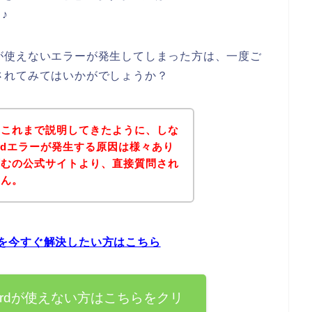
♪
rdが使えないエラーが発生してしまった方は、一度ご
ックされてみてはいかがでしょうか？
？これまで説明してきたように、しな
cardエラーが発生する原因は様々あり
ずむの公式サイトより、直接質問され
せん。
問題を今すぐ解決したい方はこちら
cardが使えない方はこちらをクリ