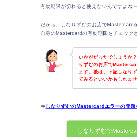
有効期限が切れると使えないんですよね～
だから、しなりずむのお店でMasterca
自身のMastercardの有効期限をチェ
いかがだったでしょうか
りずむのお店でMaster
ます。後は、下記しなり
てみるといいかもしれま
⇒
しなりずむのMastercardエラーの
しなりずむでMaster