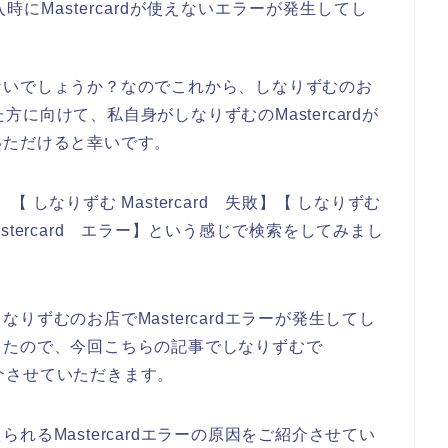
にMastercardが使えないエラーが発生してし
ないでしょうか？なのでこれから、しなりずむのお
た方に向けて、私自身がしなりずむのMastercardが
いただけると幸いです。
】【 しなりずむ Mastercard 失敗】【 しなりずむ
Mastercard エラー】という感じで検索をしてみまし
ずむのお店でMastercardエラーが発生してし
ったので、今回こちらの記事でしなりずむで
か紹介させていただきます。
るMastercardエラーの原因をご紹介させてい