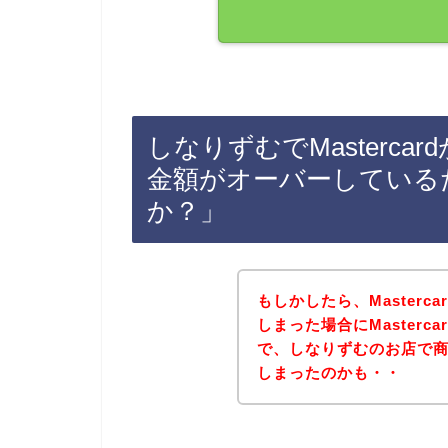
しなりずむでMasterc
金額がオーバーしている
か？」
もしかしたら、Master
しまった場合にMaster
で、しなりずむのお店で
しまったのかも・・