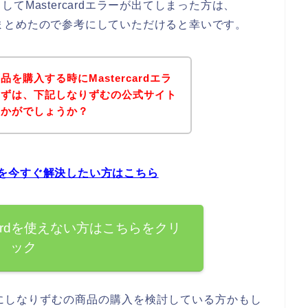
Mastercardエラーが出てしまった方は、
いてまとめたので参考にしていただけると幸いです。
を購入する時にMastercardエラ
まずは、下記しなりずむの公式サイト
いかがでしょうか？
問題を今すぐ解決したい方はこちら
cardを使えない方はこちらをクリ
ック
にしなりずむの商品の購入を検討している方かもし