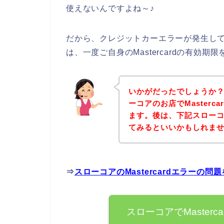
使えないんですよね～♪
だから、クレジットカーエラーが発生して、ス
は、一度ご自身のMastercardの有効
いかがだったでしょうか
ーコアのお店でMaster
ます。後は、下記スロー
てみるといいかもしれま
⇒
スローコアのMastercardエラーの
スローコアでMaster