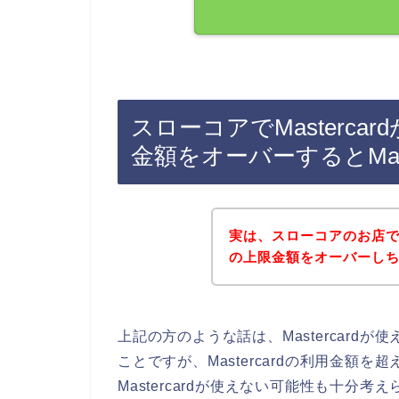
スローコアでMasterc
金額をオーバーするとMas
実は、スローコアのお店で商
の上限金額をオーバーしちゃ
上記の方のような話は、Mastercard
ことですが、Mastercardの利用金額
Mastercardが使えない可能性も十分考