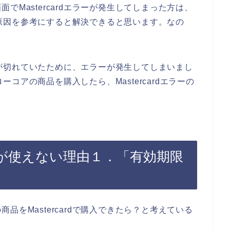
Mastercardエラーが発生してしまった方は、
ーの原因を参考にすると解決できると思います。なの
期限が切れていたために、エラーが発生してしまいまし
ローコアの商品を購入したら、Mastercardエラーの
ardが使えない理由１．「有効期限
をMastercardで購入できたら？と考えている