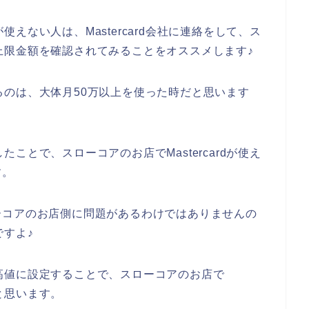
が使えない人は、Mastercard会社に連絡をして、ス
dの上限金額を確認されてみることをオススメします♪
生するのは、大体月50万以上を使った時だと思います
したことで、スローコアのお店でMastercardが使え
す。
ーコアのお店側に問題があるわけではありませんの
ですよ♪
を最高値に設定することで、スローコアのお店で
ると思います。