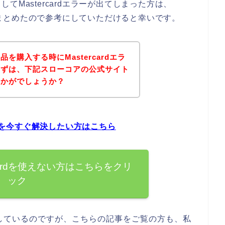
Mastercardエラーが出てしまった方は、
いてまとめたので参考にしていただけると幸いです。
を購入する時にMastercardエラ
まずは、下記スローコアの公式サイト
いかがでしょうか？
問題を今すぐ解決したい方はこちら
cardを使えない方はこちらをクリ
ック
しているのですが、こちらの記事をご覧の方も、私