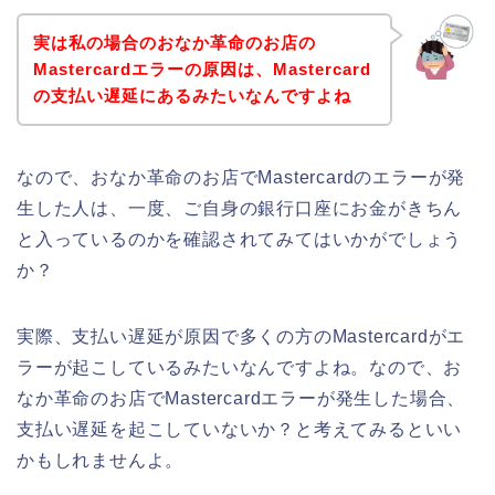
実は私の場合のおなか革命のお店の
Mastercardエラーの原因は、Mastercard
の支払い遅延にあるみたいなんですよね
なので、おなか革命のお店でMastercardのエラーが発
生した人は、一度、ご自身の銀行口座にお金がきちん
と入っているのかを確認されてみてはいかがでしょう
か？
実際、支払い遅延が原因で多くの方のMastercardがエ
ラーが起こしているみたいなんですよね。なので、お
なか革命のお店でMastercardエラーが発生した場合、
支払い遅延を起こしていないか？と考えてみるといい
かもしれませんよ。