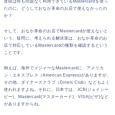
普段は何も問題なく利用できているMastercardを使っ
たのに、どうしておなか革命のお店で使えなかったの
か？
そして、おなか革命のお店でMastercardが使えないと
いう、疑問に、考えられる解決策は、おなか革命のお
店で対応しているMastercardの種類を確認するという
ことです。
例えば、海外でメジャーなMastercardに、アメリカ
ン・エキスプレス（American Express)がありますが、
その他、ダイナースクラブ（Diners Club）などもよく
使われますよね。それに、日本では、JCB(ジェイシー
ビー)、Mastercard(マスターカード)、VISA(ビザ)など
がありますからね。