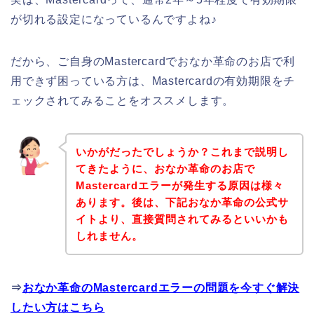
が切れる設定になっているんですよね♪
だから、ご自身のMastercardでおなか革命のお店で利
用できず困っている方は、Mastercardの有効期限をチ
ェックされてみることをオススメします。
いかがだったでしょうか？これまで説明し
てきたように、おなか革命のお店で
Mastercardエラーが発生する原因は様々
あります。後は、下記おなか革命の公式サ
イトより、直接質問されてみるといいかも
しれません。
⇒
おなか革命のMastercardエラーの問題を今すぐ解決
したい方はこちら