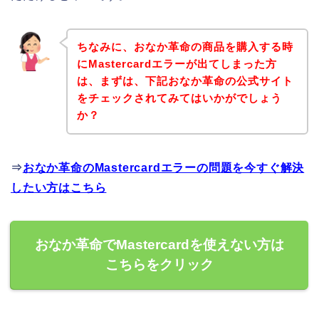
ちなみに、おなか革命の商品を購入する時
にMastercardエラーが出てしまった方
は、まずは、下記おなか革命の公式サイト
をチェックされてみてはいかがでしょう
か？
⇒
おなか革命のMastercardエラーの問題を今すぐ解決
したい方はこちら
おなか革命でMastercardを使えない方は
こちらをクリック