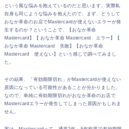
という風な悩みを抱えているのだと思います。実際私
自身も同じような悩みを抱えたので、まず、どうして
おなか革命のお店でMastercardが使えないエラーが発
生するのか？ということで、【おなか革命
Mastercard】【 おなか革命 Mastercard エラー】【
おなか革命 Mastercard 失敗】【おなか革命
Mastercard 使えない】という感じで調べてみまし
た。
その結果、「有効期限切れ」がMastercardが使えない
原因になっている可能性があることが分かりました。
なので、単純に有効期限切れがおなか革命のお店で
Mastercardエラーが発生してしまった原因かもしれま
せん。
実は、Mastercardって、通常2年～5年程度で有効期限