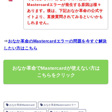
Mastercardエラーが発生する原因は様々
あります。後は、下記おなか革命の公式サ
イトより、直接質問されてみるといいかも
しれません。
⇒
おなか革命のMastercardエラーの問題を今すぐ解決
したい方はこちら
おなか革命でMastercardが使えない方は
こちらをクリック
おなか革命Mastercard
おなか革命Mastercardエラー