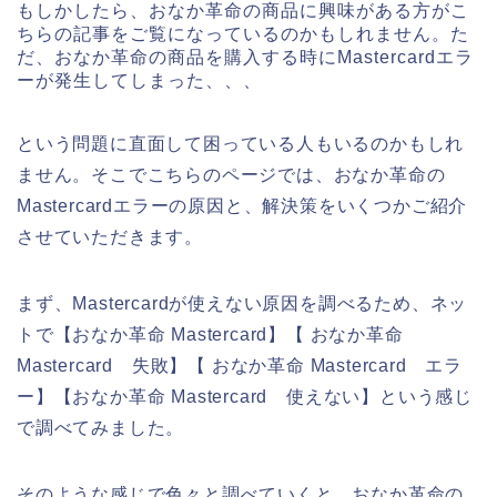
もしかしたら、おなか革命の商品に興味がある方がこ
ちらの記事をご覧になっているのかもしれません。た
だ、おなか革命の商品を購入する時にMastercardエラ
ーが発生してしまった、、、
という問題に直面して困っている人もいるのかもしれ
ません。そこでこちらのページでは、おなか革命の
Mastercardエラーの原因と、解決策をいくつかご紹介
させていただきます。
まず、Mastercardが使えない原因を調べるため、ネッ
トで【おなか革命 Mastercard】【 おなか革命
Mastercard 失敗】【 おなか革命 Mastercard エラ
ー】【おなか革命 Mastercard 使えない】という感じ
で調べてみました。
そのような感じで色々と調べていくと、おなか革命の